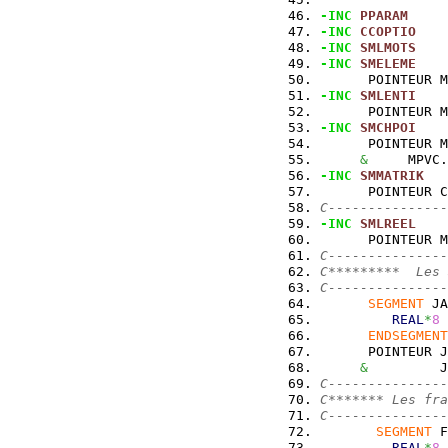
-INC
PPARAM
-INC
CCOPTIO
-INC
SMLMOTS
-INC
SMELEME
      POINTEUR M
-INC
SMLENTI
      POINTEUR M
-INC
SMCHPOI
      POINTEUR M
&
     MPVC.
-INC
SMMATRIK
      POINTEUR C
C---------------
-INC
SMLREEL
      POINTEUR M
C---------------
C*********  Les 
C---------------
SEGMENT
 JA
REAL
*
8
 
ENDSEGMENT
      POINTEUR J
&
         J
C---------------
C******* Les fra
C---------------
SEGMENT
 F
REAL
*
8
 