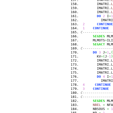
        IMATRI.
L
        IMATRI.
L
        IMATRI.
L
DO
2
 I
=
1
          IMATRI
2
CONTINUE
1
CONTINUE
C---------------
SEGDES
 MLM
      MLMOTS
=
ILI
SEGACT
 MLM
C---------------
DO
3
 J
=
1
,
(
        KV
=
(
J
-
1
)
        IMATRI.
L
        IMATRI.
L
        IMATRI.
L
        IMATRI.
L
DO
4
 I
=
1
          IMATRI
4
CONTINUE
3
CONTINUE
C---------------
C---------------
SEGDES
 MLM
NBEL
=
 NFA
      NBSOUS 
=
1
      NP 
=
1