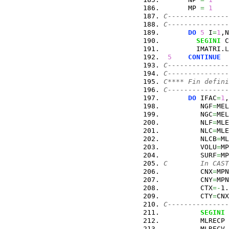
      MP 
=
1
C---------------
C---------------
DO
5
 I
=
1
,N
SEGINI
 C
        IMATRI.
L
5
CONTINUE
C---------------
C---------------
C**** Fin defini
C---------------
DO
 IFAC
=
1
,
         NGF
=
MEL
         NGC
=
MEL
         NLF
=
MLE
         NLC
=
MLE
         NLCB
=
ML
         VOLU
=
MP
         SURF
=
MP
C        In CAST
         CNX
=
MPN
         CNY
=
MPN
         CTX
=-
1.
         CTY
=
CNX
C---------------
SEGINI
 
         MLRECP 
         MLRECV 