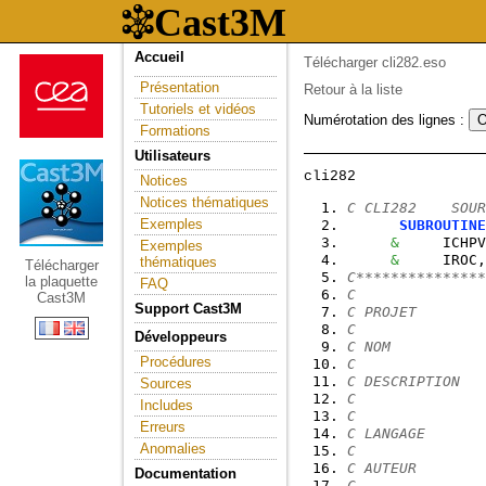
Accueil
Télécharger cli282.eso
Présentation
Retour à la liste
Tutoriels et vidéos
Numérotation des lignes :
Formations
Utilisateurs
Notices
Notices thématiques
C CLI282    SOUR
Exemples
SUBROUTINE
&
     ICHPV
Exemples
&
     IROC,
thématiques
Télécharger
C***************
la plaquette
FAQ
C
Cast3M
Support Cast3M
C PROJET        
C
Développeurs
C NOM           
Procédures
C
C DESCRIPTION   
Sources
C              
Includes
C
Erreurs
C LANGAGE       
Anomalies
C
C AUTEUR        
Documentation
C