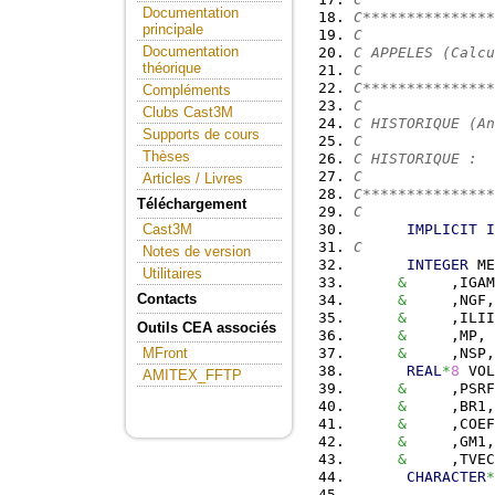
Documentation
C***************
principale
C
Documentation
C APPELES (Calcu
théorique
C
C***************
Compléments
C
Clubs Cast3M
C HISTORIQUE (An
Supports de cours
C
Thèses
C HISTORIQUE :
C
Articles / Livres
C***************
Téléchargement
C
IMPLICIT
I
Cast3M
C
Notes de version
INTEGER
 ME
Utilitaires
&
     ,IGAM
Contacts
&
     ,NGF,
&
     ,ILII
Outils CEA associés
&
     ,MP, 
&
     ,NSP,
MFront
REAL
*
8
 VOL
AMITEX_FFTP
&
     ,PSRF
&
     ,BR1,
&
     ,COEF
&
     ,GM1,
&
     ,TVEC
CHARACTER
*