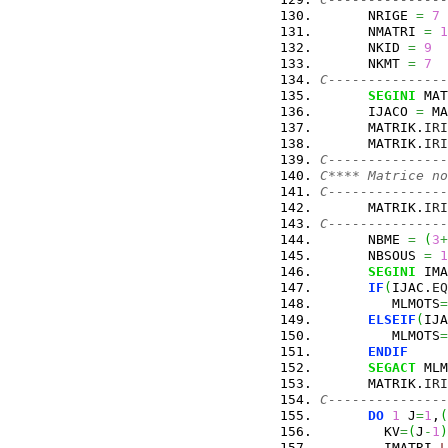
      NRIGE 
=
7
      NMATRI 
=
1
      NKID 
=
9
      NKMT 
=
7
C---------------
SEGINI
 MAT
      IJACO 
=
 MA
      MATRIK.
IRI
      MATRIK.
IRI
C---------------
C**** Matrice no
C---------------
      MATRIK.
IRI
C---------------
      NBME 
=
(
3
+
      NBSOUS 
=
1
SEGINI
 IMA
IF
(
IJAC.
EQ
         MLMOTS
=
ELSEIF
(
IJA
         MLMOTS
=
ENDIF
SEGACT
 MLM
      MATRIK.
IRI
C---------------
DO
1
 J
=
1
,
(
        KV
=
(
J
-
1
)
        IMATRI.
L