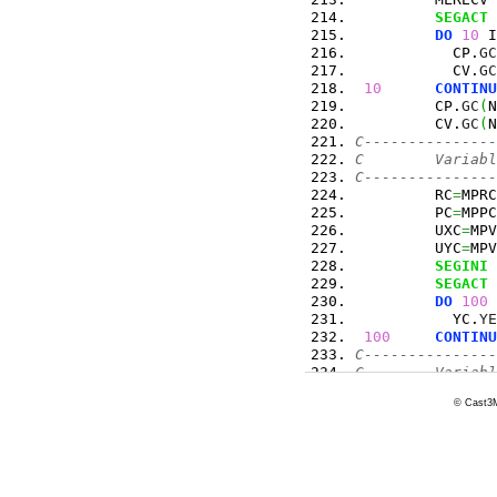
SEGACT
 
DO
10
 I
           CP.
GC
           CV.
GC
10
CONTINU
         CP.
GC
(
N
         CV.
GC
(
N
C---------------
C        Variabl
C---------------
         RC
=
MPRC
         PC
=
MPPC
         UXC
=
MPV
         UYC
=
MPV
SEGINI
 
SEGACT
 
DO
100
 
           YC.
YE
100
CONTINU
C---------------
C        Variabl
C---------------
© Cast3M
SEGACT
 
         HTF
=
MPL
         SF
=
MPLI
SEGINI
 
DO
101
 
           YF.
YE