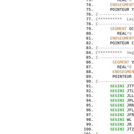
ENDSEGMENT
      POINTEUR Y
C---------------
C**********  Les
C---------------
SEGMENT
 GC
REAL
*
8
 
ENDSEGMENT
      POINTEUR C
C---------------
C**********  Seg
C---------------
SEGMENT
 V
REAL
*
8
 
ENDSEGMEN
       POINTEUR 
C---------------
SEGINI
 JTT
SEGINI
 JTL
SEGINI
 JLL
SEGINI
 JPL
SEGINI
 JRR
SEGINI
 JFL
SEGINI
 JFR
SEGINI
 WL
SEGINI
 JR
SEGINI
 JT2
C---------------