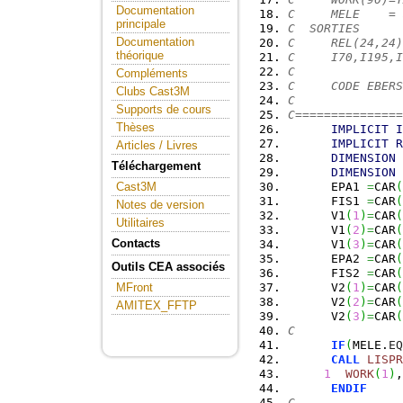
Documentation
C     MELE    = 
principale
C  SORTIES
Documentation
C     REL(24,24)
théorique
C     I70,I195,I
C
Compléments
C     CODE EBERS
Clubs Cast3M
C
Supports de cours
C===============
Thèses
IMPLICIT
I
IMPLICIT
R
Articles / Livres
DIMENSION
 
Téléchargement
DIMENSION
 
      EPA1 
=
CAR
(
Cast3M
      FIS1 
=
CAR
(
Notes de version
      V1
(
1
)
=
CAR
(
Utilitaires
      V1
(
2
)
=
CAR
(
Contacts
      V1
(
3
)
=
CAR
(
      EPA2 
=
CAR
(
Outils CEA associés
      FIS2 
=
CAR
(
      V2
(
1
)
=
CAR
(
MFront
      V2
(
2
)
=
CAR
(
AMITEX_FFTP
      V2
(
3
)
=
CAR
(
C
IF
(
MELE.
EQ
CALL
LISPR
1
WORK
(
1
)
,
ENDIF
C