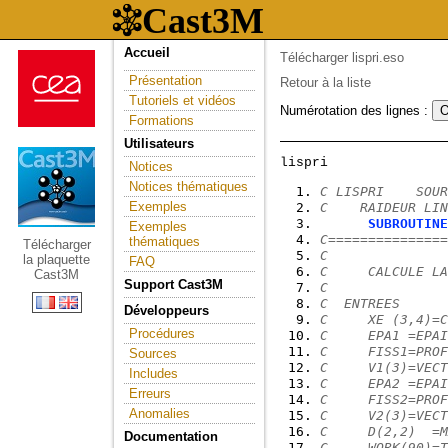
Accueil
Télécharger lispri.eso
Présentation
Retour à la liste
Tutoriels et vidéos
Numérotation des lignes :
Formations
Utilisateurs
Notices
Notices thématiques
C LISPRI    SOUR
Exemples
C    RAIDEUR LIN
SUBROUTINE
Exemples
C===============
thématiques
Télécharger
C
la plaquette
FAQ
C     CALCULE LA
Cast3M
Support Cast3M
C
C  ENTREES
Développeurs
C     XE (3,4)=C
Procédures
C     EPA1 =EPAI
C     FISS1=PROF
Sources
C     V1(3)=VECT
Includes
C     EPA2 =EPAI
Erreurs
C     FISS2=PROF
Anomalies
C     V2(3)=VECT
C     D(2,2)  =M
Documentation
C     WORK(90)=T