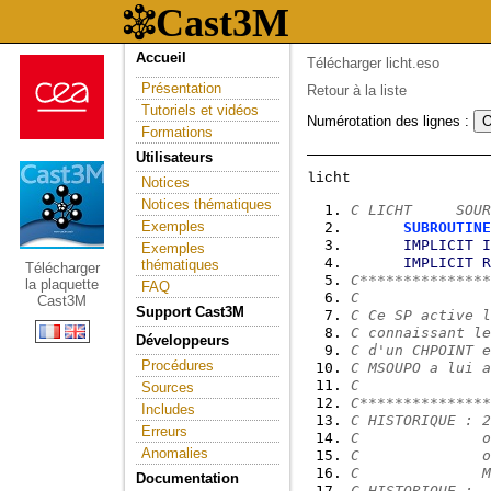
Accueil
Télécharger licht.eso
Présentation
Retour à la liste
Tutoriels et vidéos
Numérotation des lignes :
Formations
Utilisateurs
Notices
Notices thématiques
C LICHT     SOUR
Exemples
SUBROUTINE
IMPLICIT
I
Exemples
IMPLICIT
R
thématiques
Télécharger
C***************
la plaquette
FAQ
C
Cast3M
Support Cast3M
C Ce SP active l
C connaissant le
Développeurs
C d'un CHPOINT e
Procédures
C MSOUPO a lui a
C
Sources
C***************
Includes
C HISTORIQUE : 2
Erreurs
C              o
Anomalies
C              o
C              M
Documentation
C HISTORIQUE :