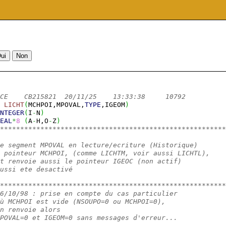
CE    CB215821  20/11/25    13:33:38     10792          
LICHT
(
MCHPOI,MPOVAL,
TYPE
,IGEOM
)
NTEGER
(
I
-
N
)
EAL
*
8
(
A
-
H,O
-
Z
)
********************************************************
e segment MPOVAL en lecture/ecriture (Historique)
 pointeur MCHPOI, (comme LICHTM, voir aussi LICHTL),
t renvoie aussi le pointeur IGEOC (non actif)
ussi ete desactivé
********************************************************
6/10/98 : prise en compte du cas particulier
ù MCHPOI est vide (NSOUPO=0 ou MCHPOI=0),
n renvoie alors
POVAL=0 et IGEOM=0 sans messages d'erreur...