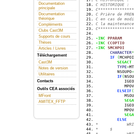
Documentation
C HISTORIQUE :
principale
C***************
Documentation
C Prière de PREN
théorique
C en cas de modi
C la maintenance
Compléments
C***************
Clubs Cast3M
Supports de cours
-INC
PPARAM
Thèses
-INC
CCOPTIO
-INC
SMCHPOI
Articles / Livres
CHARACTER
*
Téléchargement
IF
(
MCHPOI
SEGACT
 
Cast3M
TYPE
=
MT
Notes de version
         NSOUPO
=
Utilitaires
IF
(
NSOU
Contacts
            IGEO
            MPOV
Outils CEA associés
ELSEIF
(
            MSOU
MFront
SEGA
AMITEX_FFTP
            IGEO
            MPOV
SEGA
ELSE
*            WRI
*     $         
*            WRI