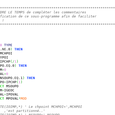
********************************************************
DRE LE TEMPS de compléter les commentaires
fication de ce sous-programme afin de faciliter
 !
********************************************************
8
TYPE
.
NE
.0
)
THEN
MCHPOI
YPOI
IPCHP
(
/
1
)
PO.
EQ
.0
)
THEN
M
=
0
AL
=
0
NSOUPO.
EQ
.1
)
THEN
PO
=
IPCHP
(
1
)
CT
 MSOUPO
M
=
IGEOC
AL
=
IPOVAL
CT
 MPOVAL
*
MOD
TE(IOIMP,*) ' Le chpoint MCHPOI=',MCHPOI
  ,'est partitionné..'
TE(IOIMP,*) ' NSOUPO=',NSOUPO