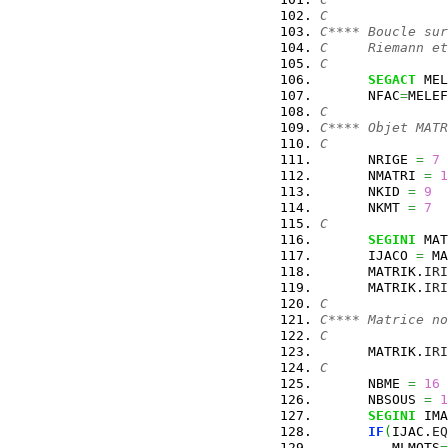
C
C**** Boucle sur
C     Riemann et
C
SEGACT
 MEL
      NFAC
=
MELEF
C
C**** Objet MATR
C
      NRIGE 
=
7
      NMATRI 
=
1
      NKID 
=
9
      NKMT 
=
7
C
SEGINI
 MAT
      IJACO 
=
 MA
      MATRIK.
IRI
      MATRIK.
IRI
C
C**** Matrice no
C
      MATRIK.
IRI
C
      NBME 
=
16
      NBSOUS 
=
1
SEGINI
 IMA
IF
(
IJAC.
EQ
         MLMOTS
=