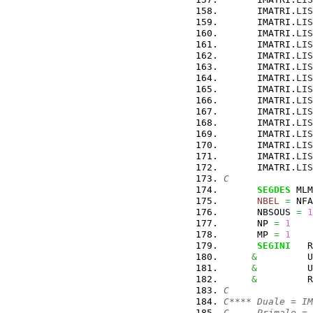
      IMATRI.
LIS
      IMATRI.
LIS
      IMATRI.
LIS
      IMATRI.
LIS
      IMATRI.
LIS
      IMATRI.
LIS
      IMATRI.
LIS
      IMATRI.
LIS
      IMATRI.
LIS
      IMATRI.
LIS
      IMATRI.
LIS
      IMATRI.
LIS
      IMATRI.
LIS
      IMATRI.
LIS
      IMATRI.
LIS
C
SEGDES
 MLM
NBEL
=
 NFA
      NBSOUS 
=
1
      NP 
=
1
      MP 
=
1
SEGINI
   R
&
         U
&
         U
&
         R
C
C**** Duale = IM
C     Primale = 