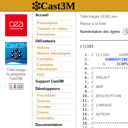
Accueil
Télécharger cli182.eso
Présentation
Retour à la liste
Tutoriels et vidéos
Numérotation des lignes :
Formations
Utilisateurs
Notices
Notices thématiques
C CLI182    SOUR
Exemples
SUBROUTINE
&
     ICHPS
Exemples
C***************
thématiques
Télécharger
C
la plaquette
FAQ
C PROJET        
Cast3M
Support Cast3M
C
C NOM           
Développeurs
C
Procédures
C DESCRIPTION   
C
Sources
C LANGAGE       
Includes
C
Erreurs
C AUTEUR        
Anomalies
C
C***************
Documentation
C