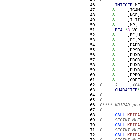
INTEGER
 ME
&
     ,IGAM
&
     ,NGF,
&
     ,ILII
&
     ,MP, 
REAL
*
8
 VOL
&
     ,RC,U
&
     ,PC,P
&
     ,DADR
&
     ,DPSD
&
     ,DUXD
&
     ,DROR
&
     ,DUXR
&
     ,DUYR
&
     ,DPRO
&
     ,COEF
C     &     ,YCA
CHARACTER
*
C
C
C**** KRIPAD pou
C
CALL
KRIPA
C     SEGINI MLE
CALL
KRIPA
C     SEGINI MLE
CALL
KRIPA
C     SEGINI MLE