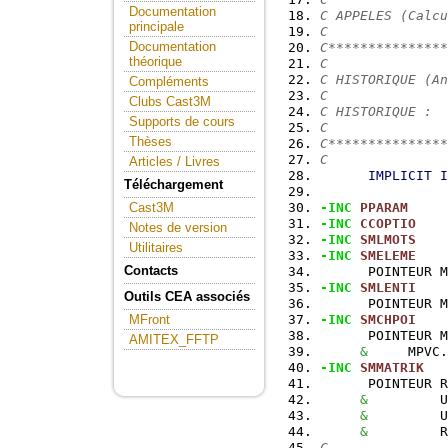
Documentation
C APPELES (Calcu
principale
C
Documentation
C***************
théorique
C
C HISTORIQUE (An
Compléments
C
Clubs Cast3M
C HISTORIQUE :
Supports de cours
C
Thèses
C***************
C
Articles / Livres
IMPLICIT
I
Téléchargement
-INC
PPARAM
Cast3M
-INC
CCOPTIO
Notes de version
-INC
SMLMOTS
Utilitaires
-INC
SMELEME
Contacts
      POINTEUR M
-INC
SMLENTI
Outils CEA associés
      POINTEUR M
-INC
SMCHPOI
MFront
      POINTEUR M
AMITEX_FFTP
&
     MPVC.
-INC
SMMATRIK
      POINTEUR R
&
         U
&
         U
&
         R
C