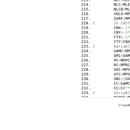
         NLC
=
MLE
         NLCB
=
ML
         VOLU
=
MP
         SURF
=
MP
C        In CAST
         CNX
=-
1
*
         CNY
=-
1
*
         CTX
=-
1
*
         CTY
=
CNX
C        Variabl
         GAMC
=
MP
         GM1
=
GAM
         PC
=
MPPC
         RC
=
MPRC
         UXC
=
MPV
         UYC
=
MPV
         UNC
=
(
UX
         CC
=
GAMC
         CC
=
CC
**
C        Variabl
         RHOUF
=
M
         PSRF
=
MP
© Cast3M
C
C******* Variabl
C
         ACEL
=
CC
         BCEL
=
AC
         CCEL
=
(
R