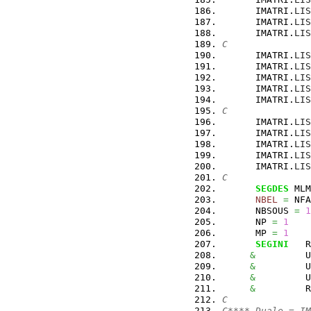
      IMATRI.
LIS
      IMATRI.
LIS
      IMATRI.
LIS
C
      IMATRI.
LIS
      IMATRI.
LIS
      IMATRI.
LIS
      IMATRI.
LIS
      IMATRI.
LIS
C
      IMATRI.
LIS
      IMATRI.
LIS
      IMATRI.
LIS
      IMATRI.
LIS
      IMATRI.
LIS
C
SEGDES
 MLM
NBEL
=
 NFA
      NBSOUS 
=
1
      NP 
=
1
      MP 
=
1
SEGINI
   R
&
         U
&
         U
&
         U
&
         R
C
C**** Duale = IM