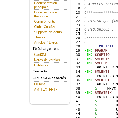
Documentation
C APPELES (Calcu
principale
C
Documentation
C***************
théorique
C
C HISTORIQUE (An
Compléments
C
Clubs Cast3M
C HISTORIQUE :
Supports de cours
C
Thèses
C***************
C
Articles / Livres
IMPLICIT
I
Téléchargement
-INC
PPARAM
-INC
CCOPTIO
Cast3M
-INC
SMLMOTS
Notes de version
-INC
SMELEME
Utilitaires
      POINTEUR M
Contacts
-INC
SMLENTI
      POINTEUR M
Outils CEA associés
-INC
SMCHPOI
      POINTEUR M
MFront
&
     MPVC.
AMITEX_FFTP
-INC
SMMATRIK
      POINTEUR R
&
         U
&
         U
&
         R
&
         R
&
         U