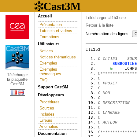
Accueil
Télécharger cli153.eso
Présentation
Retour à la liste
Tutoriels et vidéos
Numérotation des lignes :
Formations
Utilisateurs
Notices
Notices thématiques
C CLI153    SOUR
Exemples
SUBROUTINE
&
     ICHPS
Exemples
C***************
thématiques
Télécharger
C
la plaquette
FAQ
C PROJET        
Cast3M
Support Cast3M
C
C NOM           
Développeurs
C
Procédures
C DESCRIPTION   
C
Sources
C LANGAGE       
Includes
C
Erreurs
C AUTEUR        
Anomalies
C
C***************
Documentation
C