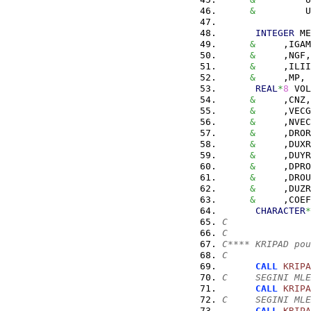
&
         U
INTEGER
 ME
&
     ,IGAM
&
     ,NGF,
&
     ,ILII
&
     ,MP, 
REAL
*
8
 VOL
&
     ,CNZ,
&
     ,VECG
&
     ,NVEC
&
     ,DROR
&
     ,DUXR
&
     ,DUYR
&
     ,DPRO
&
     ,DROU
&
     ,DUZR
&
     ,COEF
CHARACTER
*
C
C
C**** KRIPAD pou
C
CALL
KRIPA
C     SEGINI MLE
CALL
KRIPA
C     SEGINI MLE
CALL
KRIPA