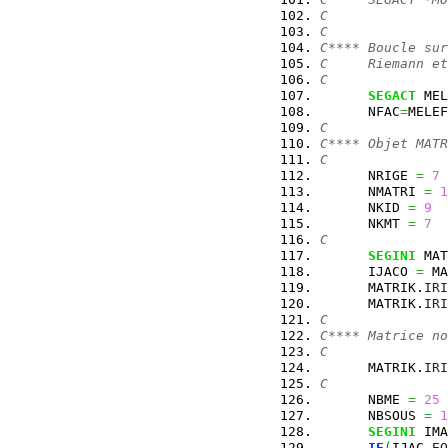
C
C
C**** Boucle sur
C     Riemann et
C
SEGACT
 MEL
      NFAC
=
MELEF
C
C**** Objet MATR
C
      NRIGE 
=
7
      NMATRI 
=
1
      NKID 
=
9
      NKMT 
=
7
C
SEGINI
 MAT
      IJACO 
=
 MA
      MATRIK.
IRI
      MATRIK.
IRI
C
C**** Matrice no
C
      MATRIK.
IRI
C
      NBME 
=
25
      NBSOUS 
=
1
SEGINI
 IMA
IF
(
IJAC.
EQ