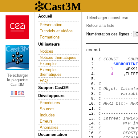
Accueil
Télécharger cconst.eso
Présentation
Retour à la liste
Tutoriels et vidéos
Numérotation des lignes :
Formations
Utilisateurs
Notices
Notices thématiques
C CCONST    SOUR
Exemples
SUBROUTINE
1
     WRK91
Exemples
4
    ,TLIFE
thématiques
Télécharger
la plaquette
FAQ
C---------------
Cast3M
Support Cast3M
C Objet: Calcule
C        variabl
Développeurs
C --------------
Procédures
C MFR1 &lt;- MFR
C
Sources
C---------------
Includes
C Entree: INPLAS
Erreurs
C         MFR in
Anomalies
C           pour
C         DEPST(
Documentation
C         SIG0(N