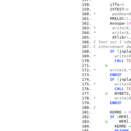
       iffo
=
0
       IVTEST
=
0
*       pasbea=0
       PRELOC
=
1
.
       msoupa
=
10
*       write(6,
*       write(6,
        dtlibr
=
.
C Test sur l'ide
C intervenant da
IF
(
jnpla
*        write(6
CALL
TE
&
          
*      write(6,
ENDIF
IF
(
jnpla
*        write(6
CALL
TE
&
   NYBET2,
*        write(6
ENDIF
C
       KERRE 
=
0
IF
(
MFRl.
&
     MFRl.
         KERRE 
=
RETURN