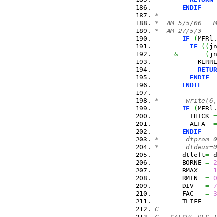
ENDIF
*
*  AM 5/5/00   M
*  AM 27/5/3    
IF
(
MFRl.
IF
(
(
jn
&
(
jn
           KERRE
RETUR
ENDIF
ENDIF
*       write(6,
IF
(
MFRl.
         THICK 
=
         ALFA  
=
ENDIF
*       dtprem=0
*       dtdeux=0
       dtleft
=
 d
       BORNE 
=
2
       RMAX  
=
1
       RMIN  
=
0
       DIV   
=
7
       FAC   
=
3
       TLIFE 
=
-
C
C   CALCUL DES I