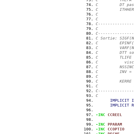
C         DT pas
C         ITHHER
C               
C               
C---------------
C
C---------------
C Sortie: SIGF(N
C         EPINF(
C         VARF(N
C         DTT so
C         TLIFE 
C           visc
C         NSSINC
C         INV = 
C               
C         KERRE 
C               
C---------------
C
IMPLICIT
I
IMPLICIT
R
-INC
CCREEL
-INC
PPARAM
-INC
CCOPTIO
-INC
DECHE