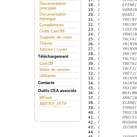
Documentation
C         EPIN0(
principale
C         VAR0(N
Documentation
C         NVARI 
théorique
C         YOG(NY
C         YNU(NY
Compléments
C         SIGY(N
Clubs Cast3M
C         YRHO(N
Supports de cours
C         YALFA(
Thèses
C         YN(NYN
C         YM(NYM
Articles / Livres
C         YKK(NY
Téléchargement
C         YALFA1
C         YBETA1
Cast3M
C         YALF2(
Notes de version
C         YBET2(
Utilitaires
C         YR(NYR
Contacts
C         YA(NYA
C         YKX(NY
Outils CEA associés
C         NKX(NN
C         XMAT(N
MFront
C         XCARB(
AMITEX_FFTP
C         YSMAX(
C         TRUC(N
C         PRECIS
C         MSOUPA
C         JECHER
C               
C         IFOUR7