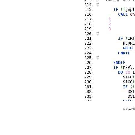
C
IF
(
(
jnpl
CALL
CA
1
          
2
          
3
          
C
IF
(
IRT
           KERRE
GOTO
ENDIF
C
ENDIF
IF
(
MFRl.
DO
10
 I
           SIG0
(
           SIG0
(
IF
(
(
             DSI
             DSI
ELSE
             DEP
© Cast3M
             DEP
ENDIF
10
CONTINU
IF
(
IFO
           SIG0
(
           SIG0
(