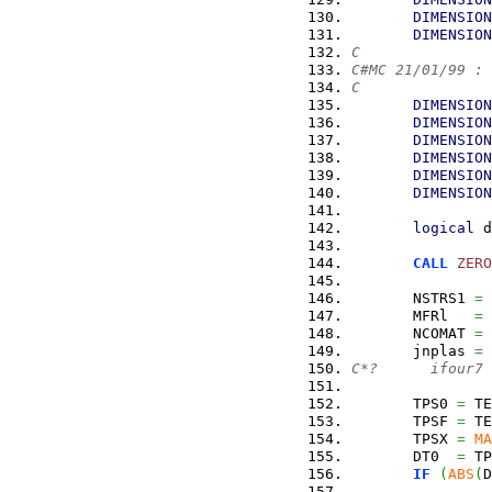
DIMENSION
DIMENSION
C
C#MC 21/01/99 : 
C               
DIMENSION
DIMENSION
DIMENSION
DIMENSION
DIMENSION
DIMENSION
logical
 d
CALL
ZERO
       NSTRS1 
=
 
       MFRl   
=
 
       NCOMAT 
=
 
       jnplas 
=
 
C*?      ifour7 
       TPS0 
=
 TE
       TPSF 
=
 TE
       TPSX 
=
MA
       DT0  
=
 TP
IF
(
ABS
(
D