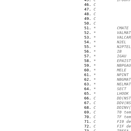
C               
C               
C               
C               
C               
*         CMATE 
*         VALMAT
*         VALCAR
*         N2EL  
*         N2PTEL
*         IB    
*         IGAU  
*         EPAIST
*         NBPGAU
*         MELE  
*         NPINT 
*         NBGMAT
*         NELMAT
*         SECT  
*         LHOOK 
C         DD(NST
C         DDV(NS
C         DDINV(
C         T0 tem
C         TF tem
C         FI0 de
C         FIF de
C         TREFA 