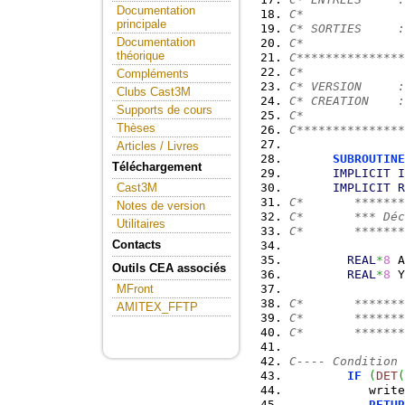
Documentation
C*              
principale
C* SORTIES     :
Documentation
C*              
théorique
C***************
C*              
Compléments
C* VERSION     :
Clubs Cast3M
C* CREATION    :
Supports de cours
C*              
Thèses
C***************
Articles / Livres
SUBROUTINE
Téléchargement
IMPLICIT
I
IMPLICIT
R
Cast3M
C*       *******
Notes de version
C*       *** Déc
Utilitaires
C*       *******
Contacts
REAL
*
8
 A
Outils CEA associés
REAL
*
8
 Y
MFront
C*       *******
AMITEX_FFTP
C*       *******
C*       *******
C---- Condition 
IF
(
DET
(
           write
RETUR