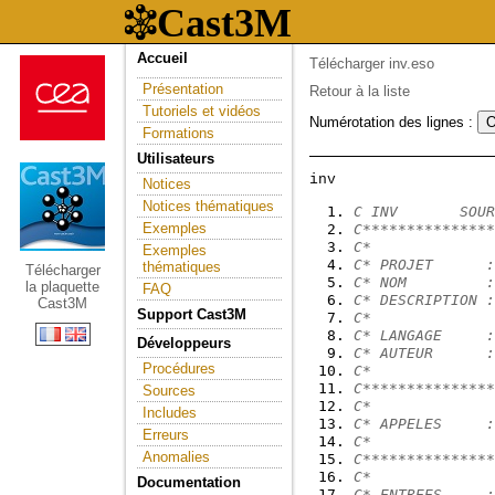
Accueil
Télécharger inv.eso
Présentation
Retour à la liste
Tutoriels et vidéos
Numérotation des lignes :
Formations
Utilisateurs
Notices
Notices thématiques
C INV       SOUR
Exemples
C***************
C*              
Exemples
C* PROJET      :
thématiques
Télécharger
C* NOM         :
la plaquette
FAQ
C* DESCRIPTION :
Cast3M
Support Cast3M
C*              
C* LANGAGE     :
Développeurs
C* AUTEUR      :
Procédures
C*              
C***************
Sources
C*              
Includes
C* APPELES     :
Erreurs
C*              
Anomalies
C***************
C*              
Documentation
C* ENTREES     :