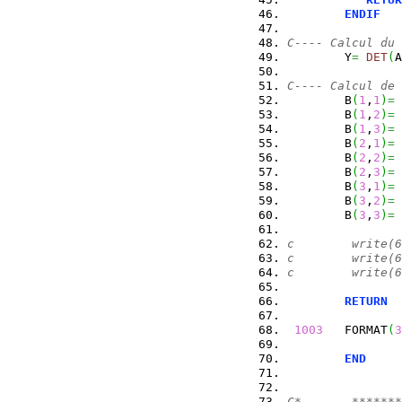
ENDIF
C---- Calcul du 
        Y
=
DET
(
A
C---- Calcul de 
        B
(
1
,
1
)
=
        B
(
1
,
2
)
=
        B
(
1
,
3
)
=
        B
(
2
,
1
)
=
        B
(
2
,
2
)
=
        B
(
2
,
3
)
=
        B
(
3
,
1
)
=
        B
(
3
,
2
)
=
        B
(
3
,
3
)
=
c        write(6
c        write(6
c        write(6
RETURN
1003
   FORMAT
(
3
END
C*       *******