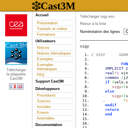
Accueil
Télécharger sigy.eso
Présentation
Retour à la liste
Tutoriels et vidéos
Numérotation des lignes :
Formations
Utilisateurs
Notices
Notices thématiques
C SIGY      SOUR
Exemples
FUN
Exemples
IMPLICIT
I
thématiques
Télécharger
real
*
8
 vin
la plaquette
FAQ
common
/
j2
Cast3M
Support Cast3M
if
(
velo.
e
sigy
=
(
s
Développeurs
else
Procédures
sigy
=
(
s
     .        
*
s
Sources
endif
Includes
return
Erreurs
end
Anomalies
Documentation