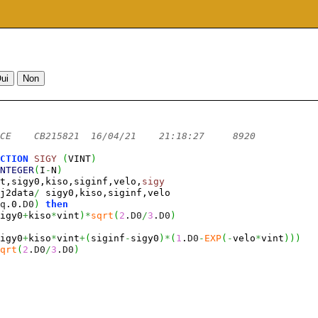
CE    CB215821  16/04/21    21:18:27     8920
CTION
SIGY
(
VINT
)
NTEGER
(
I
-
N
)
t,sigy0,kiso,siginf,velo,
sigy
j2data
/
 sigy0,kiso,siginf,velo
q
.0.
D0
)
then
igy0
+
kiso
*
vint
)
*
sqrt
(
2
.
D0
/
3
.
D0
)
igy0
+
kiso
*
vint
+
(
siginf
-
sigy0
)
*
(
1
.
D0
-
EXP
(
-
velo
*
vint
)
)
)
qrt
(
2
.
D0
/
3
.
D0
)