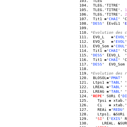
 TLEG           
 TLEG.'TITRE'   
 TLEG.'TITRE'. 
1
 TLEG.'TITRE'. 
2
 Tit1 
=
'
CHAI
' 'C
'
DESS
' 
(
Evdi1 '
E
*Evolution des c
 EVO_L   
=
'
EVOL
'
 EVO_G   
=
'
EVOL
'
 EVO_Som 
=
'
COUL
'
 Tit1 
=
'
CHAI
' 'C
'
DESS
' 
(
EVO_L  '
 Tit1 
=
'
CHAI
' 'C
'
DESS
'  EVO_Som 
*Evolution des r
 BLOSOL
=
'
PMAT
'  
 Ltps1 
=
'
TABL
' '
 LREAL 
=
'
TABL
' '
 LREAG 
=
'
TABL
' '
'
REPE
' SURi 
(
'
DI
   Tpsi 
=
 xtab.'
   Ci   
=
 xtab.'
   REAi 
=
'
REDU
' 
   Ltps1. 
&
SURi 
  '
SI
' 
(
'
EXIS
' R
     LREAL. 
&
SUR