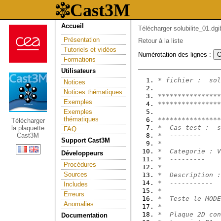
Accueil
Télécharger solubilite_01.dgi
Présentation
Retour à la liste
Tutoriels et vidéos
Numérotation des lignes :
Formations
Utilisateurs
* fichier :  sol
Notices
Notices thématiques
****************
Exemples
****************
Exemples
thématiques
****************
Télécharger
*  Cas test :  s
la plaquette
FAQ
Cast3M
*  --------
Support Cast3M
*
*  Categorie : V
Développeurs
*  ---------
Procédures
*
Sources
*  Description :
*  -----------
Includes
*
Erreurs
*  Teste le MODE
Anomalies
*
*  Plaque 2D con
Documentation