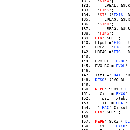
  '
SINO
'
;
     LREAL. 
&
SUR
  '
FINS
'
;
  '
SI
' 
(
'
EXIS
' R
     LREAG. 
&
SUR
  '
SINO
'
;
     LREAG. 
&
SUR
  '
FINS
'
;
'
FIN
' SURi 
;
 Ltps1 
=
'
ETG
' Lt
 LREAL 
=
'
ETG
' LR
 LREAG 
=
'
ETG
' LR
 EVO_RL 
=
'
EVOL
' 
 EVO_RG 
=
'
EVOL
' 
 Tit1 
=
'
CHAI
' 'R
'
DESS
' 
(
EVO_RL '
'
REPE
' SURi 
(
'
DI
   Ci   
=
'
EXCO
' 
   Tpsi 
=
 xtab.'
   Titi 
=
'
CHAI
' 
  '
TRAC
' Ci su1 
'
FIN
' SURi 
;
'
REPE
' SURi 
(
'
DI
   Ci   
=
'
EXCO
' 