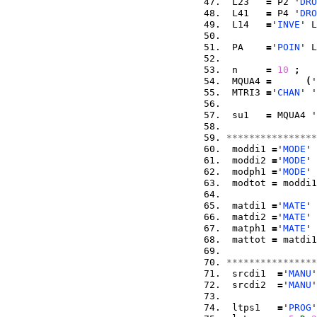
 L23   
=
 P2 '
DRO
 L41   
=
 P4 '
DRO
 L14   
=
'
INVE
' L
 PA    
=
'
POIN
' L
 n     
=
10
;
 MQUA4 
=
(
'
 MTRI3 
=
'
CHAN
' '
 su1   
=
 MQUA4 '
****************
 moddi1 
=
'
MODE
' 
 moddi2 
=
'
MODE
' 
 modph1 
=
'
MODE
' 
 modtot 
=
 moddi1
 matdi1 
=
'
MATE
' 
 matdi2 
=
'
MATE
' 
 matph1 
=
'
MATE
' 
 mattot 
=
 matdi1
****************
 srcdi1  
=
'
MANU
'
 srcdi2  
=
'
MANU
'
 ltps1   
=
'
PROG
'