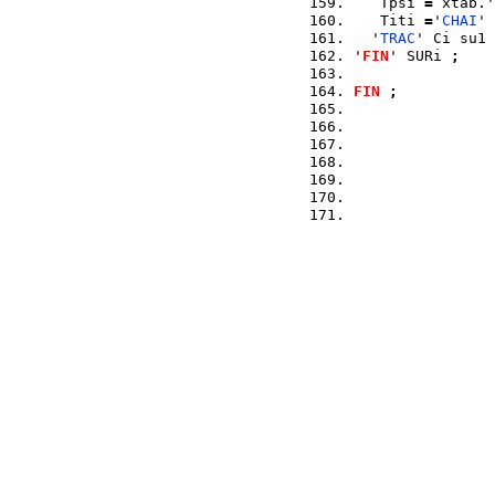
   Tpsi 
=
 xtab.'
   Titi 
=
'
CHAI
' 
  '
TRAC
' Ci su1 
'
FIN
' SURi 
;
FIN
;