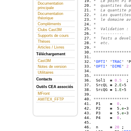
*  Le point P1 e
Documentation
*  quantites dua
principale
*  La quantite p
Documentation
*  Les quantites
théorique
*  le domaine a
Compléments
*
*  Validation : 
Clubs Cast3M
*  ----------
Supports de cours
*  Tests a devel
Thèses
*  etc.
Articles / Livres
*
****************
Téléchargement
Cast3M
'
OPTI
' '
TRAC
' 'P
'
OPTI
' '
DIME
' 
2
 
Notes de version
Utilitaires
*************** 
Contacts
 Sol1  
=
0.5
;
 SrcQL 
=
 2.
E
-
5  
Outils CEA associés
 SrcQG 
=
 1.
E
-
5  
MFront
*************** 
AMITEX_FFTP
 P1    
=
0
.    
 P2    
=
  5.
e
-
3 
 P3    
=
  5.
e
-
3 
 P4    
=
0
.    
 n     
=
20
;