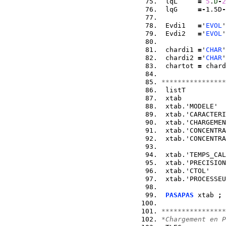
 lqL     
=
5
.
D
-
2
 lqG     
=-
1.5D
-
 Evdi1   
=
'
EVOL
'
 Evdi2   
=
'
EVOL
'
 chardi1 
=
'
CHAR
'
 chardi2 
=
'
CHAR
'
 chartot 
=
 chard
****************
 listT          
 xtab           
 xtab.'MODELE'  
 xtab.'CARACTERI
 xtab.'CHARGEMEN
 xtab.'CONCENTRA
 xtab.'CONCENTRA
 xtab.'TEMPS_CAL
 xtab.'PRECISION
 xtab.'CTOL'    
 xtab.'PROCESSEU
PASAPAS
 xtab 
;
****************
*Chargement en P