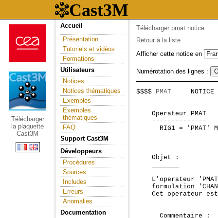
Accueil
Télécharger pmat.notice
Présentation
Retour à la liste
Tutoriels et vidéos
Afficher cette notice en
Formations
Utilisateurs
Numérotation des lignes :
Notices
Notices thématiques
$$$$ 
PMAT
     NOTICE 
                     
Exemples
Exemples
    Operateur PMAT   
thématiques
Télécharger
    --------------   
la plaquette
FAQ
      RIG1 = 'PMAT' M
Cast3M
Support Cast3M
Développeurs
    Objet :

Procédures
    _______

Sources
    L'operateur 'PMAT
Includes
    formulation 'CHAN
Erreurs
    Cet operateur est
Anomalies
Documentation
      Commentaire :
