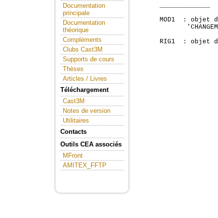
      _____________

Documentation
principale
      MOD1  : objet d
Documentation
             'CHANGEM
théorique
Compléments
      RIG1  : objet d
Clubs Cast3M
Supports de cours
Thèses
Articles / Livres
Téléchargement
Cast3M
Notes de version
Utilitaires
Contacts
Outils CEA associés
MFront
AMITEX_FFTP