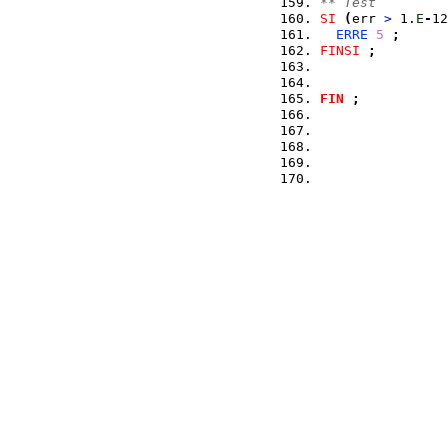
** Test
SI
(
err 
>
 1.
E
-
12
ERRE
5
;
FINSI
;
FIN
;