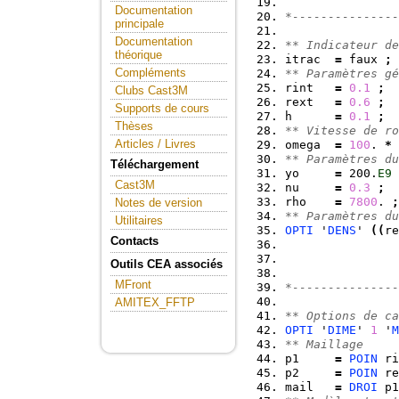
Documentation
*---------------
principale
Documentation
** Indicateur de
théorique
itrac  
=
 faux 
;
Compléments
** Paramètres gé
rint   
=
0.1
;
Clubs Cast3M
rext   
=
0.6
;
Supports de cours
h      
=
0.1
;
Thèses
** Vitesse de ro
Articles / Livres
omega  
=
100
. 
*
** Paramètres du
Téléchargement
yo     
=
 200.
E9
Cast3M
nu     
=
0.3
;
rho    
=
7800
. 
;
Notes de version
** Paramètres du
Utilitaires
OPTI
 '
DENS
' 
(
(
re
Contacts
Outils CEA associés
MFront
*---------------
AMITEX_FFTP
** Options de ca
OPTI
 '
DIME
' 
1
 '
M
** Maillage
p1     
=
POIN
 ri
p2     
=
POIN
 re
mail   
=
DROI
 p1