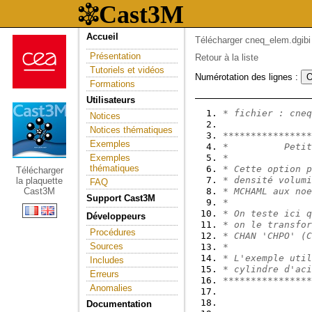
Accueil
Télécharger cneq_elem.dgibi
Présentation
Retour à la liste
Tutoriels et vidéos
Numérotation des lignes :
Formations
Utilisateurs
* fichier : cneq
Notices
Notices thématiques
****************
Exemples
*          Petit
Exemples
*               
thématiques
* Cette option p
Télécharger
* densité volumi
la plaquette
FAQ
Cast3M
* MCHAML aux noe
Support Cast3M
*               
* On teste ici q
Développeurs
* on le transfor
Procédures
* CHAN 'CHPO' (C
Sources
*               
* L'exemple util
Includes
* cylindre d'aci
Erreurs
****************
Anomalies
Documentation