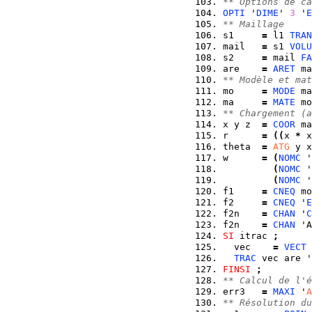
** Options de ca
OPTI
 '
DIME
' 
3
 '
E
** Maillage
s1     
=
 l1 
TRAN
mail   
=
 s1 
VOLU
s2     
=
 mail 
FA
are    
=
ARET
 ma
** Modèle et mat
mo     
=
MODE
 ma
ma     
=
MATE
 mo
** Chargement (a
x y z  
=
COOR
 ma
r      
=
(
(
x 
*
 x
theta  
=
ATG
 y x
w      
=
(
NOMC
 '
(
NOMC
 '
(
NOMC
 '
f1     
=
CNEQ
 mo
f2     
=
CNEQ
 '
E
f2n    
=
CHAN
 '
C
f2n    
=
CHAN
 'A
SI
 itrac 
;
  vec    
=
VECT
 
TRAC
 vec are '
FINSI
;
** Calcul de l'é
err3   
=
MAXI
 '
A
** Résolution du