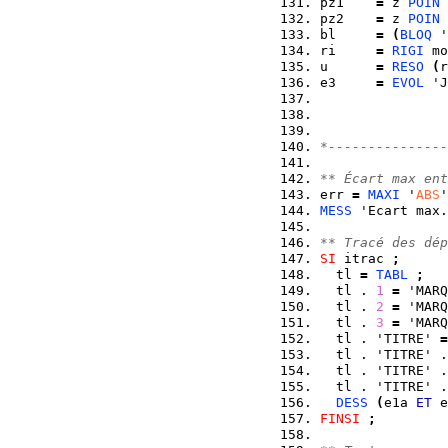
pz1    
=
 z 
POIN
 
pz2    
=
 z 
POIN
 
bl     
=
(
BLOQ
 '
ri     
=
RIGI
 mo
u      
=
RESO
(
r
e3     
=
EVOL
 'J
*---------------
** Écart max ent
err 
=
MAXI
 '
ABS
'
MESS
 'Ecart max.
** Tracé des dép
SI
 itrac 
;
  tl 
=
TABL
;
  tl . 
1
=
 'MARQ
  tl . 
2
=
 'MARQ
  tl . 
3
=
 'MARQ
  tl . 'TITRE' 
=
  tl . 'TITRE' .
  tl . 'TITRE' .
  tl . 'TITRE' .
DESS
(
e1a 
ET
 e
FINSI
;