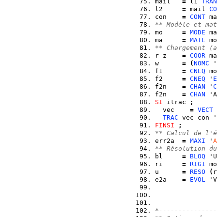
mail   
=
 l1 
TRAN
l2     
=
 mail 
CO
con    
=
CONT
 ma
** Modèle et mat
mo     
=
MODE
 ma
ma     
=
MATE
 mo
** Chargement (a
r z    
=
COOR
 ma
w      
=
(
NOMC
 '
f1     
=
CNEQ
 mo
f2     
=
CNEQ
 '
E
f2n    
=
CHAN
 '
C
f2n    
=
CHAN
 'A
SI
 itrac 
;
  vec    
=
VECT
 
TRAC
 vec con '
FINSI
;
** Calcul de l'é
err2a  
=
MAXI
 '
A
** Résolution du
bl     
=
BLOQ
 'U
ri     
=
RIGI
 mo
u      
=
RESO
(
r
e2a    
=
EVOL
 'V
*---------------