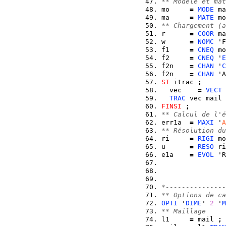
** Modèle et mat
mo     
=
MODE
 ma
ma     
=
MATE
 mo
** Chargement (a
r      
=
COOR
 ma
w      
=
NOMC
 'F
f1     
=
CNEQ
 mo
f2     
=
CNEQ
 '
E
f2n    
=
CHAN
 '
C
f2n    
=
CHAN
 'A
SI
 itrac 
;
  vec    
=
VECT
 
TRAC
 vec mail 
FINSI
;
** Calcul de l'é
err1a  
=
MAXI
 '
A
** Résolution du
ri     
=
RIGI
 mo
u      
=
RESO
 ri
e1a    
=
EVOL
 'R
*---------------
** Options de ca
OPTI
 '
DIME
' 
2
 '
M
** Maillage
l1     
=
 mail 
;