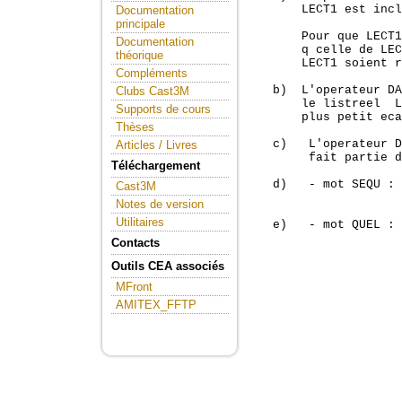
       LECT1 est incl
Documentation
principale
       Pour que LECT1
Documentation
       q celle de LEC
théorique
       LECT1 soient r
Compléments
   b)  L'operateur DA
Clubs Cast3M
       le listreel  L
Supports de cours
       plus petit eca
Thèses
   c)   L'operateur D
Articles / Livres
        fait partie d
Téléchargement
   d)   - mot SEQU : 
Cast3M
                     
Notes de version
Utilitaires
   e)   - mot QUEL : 
                     
Contacts
Outils CEA associés
MFront
AMITEX_FFTP