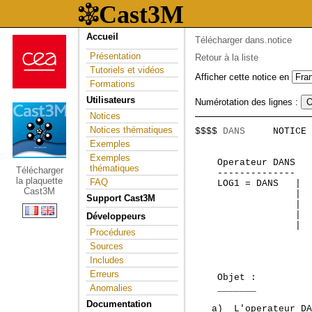
Accueil
Télécharger dans.notice
Présentation
Retour à la liste
Tutoriels et vidéos
Afficher cette notice en
Formations
Utilisateurs
Numérotation des lignes :
Notices
Notices thématiques
$$$$ 
DANS
     NOTICE 
                     
Exemples
Exemples
    Operateur DANS   
thématiques
Télécharger
    --------------  

la plaquette
FAQ
    LOG1 = DANS   |  
Cast3M
                  |  
Support Cast3M
                  |  
                  |  
Développeurs
                  |  
Procédures
Sources
Includes
Erreurs
    Objet :

Anomalies
    _______

Documentation
   a)  L'operateur DA