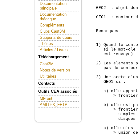
Documentation
    GEO2  : objet don
principale
Documentation
    GEO1  : contour d
théorique
Compléments
    Remarques :

Clubs Cast3M
    ___________

Supports de cours
Thèses
    1) Quand le conto
       si le mot-cle 
Articles / Livres
       est renvoye)

Téléchargement
    2) Les elements p
Cast3M
       pas de contour

Notes de version
Utilitaires
    3) Une arete d'un
       GEO1 si :

Contacts
       a) elle appart
Outils CEA associés
          => frontier
MFront
AMITEX_FFTP
       b) elle est pa
          => frontier
             simples 
             disques 
       c) elle n'est 
          => union de