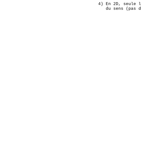
    4) En 2D, seule l
       du sens (pas d