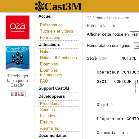
Accueil
Télécharger cont.notice
Présentation
Retour à la liste
Tutoriels et vidéos
Afficher cette notice en
Formations
Utilisateurs
Numérotation des lignes :
Notices
Notices thématiques
$$$$ 
CONT
     NOTICE 
                     
Exemples
Exemples
    Operateur CONTOUR
thématiques
Télécharger
    -----------------
la plaquette
FAQ
    GEO1 = CONTOUR |(
Cast3M
                   | 
Support Cast3M
                   | 
Développeurs
Procédures
    Objet :

Sources
    _______

Includes
    L'operateur CONTO
Erreurs
Anomalies
    Commentaire :

Documentation
    _____________
