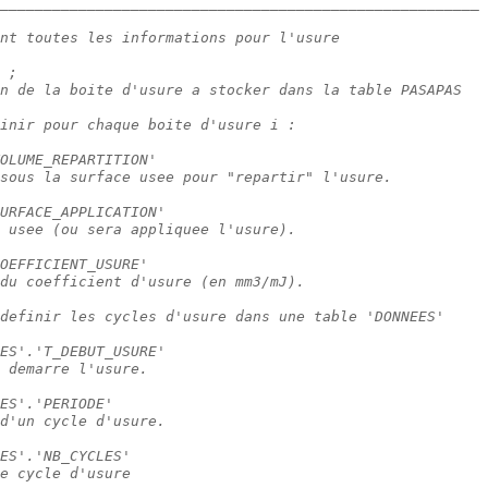
_______________________________________________________
nt toutes les informations pour l'usure
 ; 
n de la boite d'usure a stocker dans la table PASAPAS
inir pour chaque boite d'usure i :
OLUME_REPARTITION'
sous la surface usee pour "repartir" l'usure.
URFACE_APPLICATION'
 usee (ou sera appliquee l'usure).
OEFFICIENT_USURE'
du coefficient d'usure (en mm3/mJ).
definir les cycles d'usure dans une table 'DONNEES'
ES'.'T_DEBUT_USURE'
 demarre l'usure.
ES'.'PERIODE'
d'un cycle d'usure.
ES'.'NB_CYCLES'
e cycle d'usure