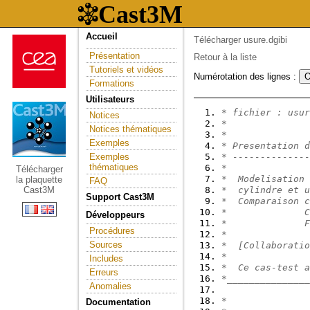
Accueil
Télécharger usure.dgibi
Présentation
Retour à la liste
Tutoriels et vidéos
Numérotation des lignes :
Formations
Utilisateurs
* fichier : usur
Notices
*
Notices thématiques
*
Exemples
* Presentation d
Exemples
* --------------
thématiques
*
Télécharger
*  Modelisation 
la plaquette
FAQ
Cast3M
*  cylindre et u
Support Cast3M
*  Comparaison c
*              C
Développeurs
*              F
Procédures
*
Sources
*  [Collaboratio
*
Includes
*  Ce cas-test a
Erreurs
*_______________
Anomalies
*              
Documentation