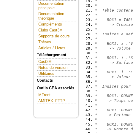
*_______________
Documentation
*  
principale
*  Table contena
Documentation
*
théorique
*    BOX1 = TABL
Compléments
*     -> Creatio
*
Clubs Cast3M
*  Indices a def
Supports de cours
*
Thèses
*    BOX1. i .'V
Articles / Livres
*     -> Volume 
*
Téléchargement
*    BOX1. i .'S
Cast3M
*     -> Surface
*
Notes de version
*    BOX1. i .'C
Utilitaires
*     -> Valeur 
Contacts
*
*  Indices pour 
Outils CEA associés
*
MFront
*    BOX1.'DONNE
*    -> Temps ou
AMITEX_FFTP
*
*    BOX1.'DONNE
*    -> Periode 
*
*    BOX1.'DONNE
*    -> Nombre d