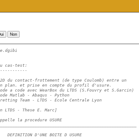
e.dgibi
u cas-test:
-----------
2D du contact-frottement (de type Coulomb) entre un 
n plan. et prise en compte du profil d'usure.
ode a code avec WearBox du LTDS (S.Fouvry et S.Garcin) 
ode Matlab - Abaqus - Python 
retting Team - LTDS - Ecole Centrale Lyon  
n LTDS - These E. Marc]
ppelle la procedure USURE
_______________________________________________________
    DEFINITION D'UNE BOITE D USURE