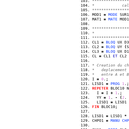
****************
*            cal
****************
MOD1 
=
MODE
 SUR1
MAT1 
=
MATE
 MOD1
****************
*               
****************
CL1 
=
BLOQ
 UX D3
CL2 
=
BLOQ
 UY 
(
S
CL3 
=
BLOQ
 UX D1
CL 
=
 CL1 
ET
 CL2 
* Creation du ch
*   deplacement 
*   entre A et B
I 
=
0
.
;
LISD1 
=
PROG
1
.
;
REPETER
 BLOC10 N
  I 
=
 I 
+
1
.
;
  YY 
=
1
. 
-
(
2
. 
  LISD1 
=
 LISD1 
FIN
 BLOC10
;
LISD1 
=
 LISD1 
*
 
CHPO1 
=
MANU
CHP