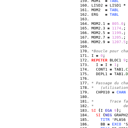
MOM1  
=
TABL
LISD2 
=
 LISD1 
*
MOM2  
=
TABL
ERG   
=
TABL
MOM2.1 
=
805.0
;
 
MOM2.3 
=
1174
.
;
 
MOM2.5 
=
1199
.
;
 
MOM2.7 
=
1205
.
;
 
MOM2.9 
=
1207.5
;
*Boucle pour cha
I 
=
0
;
REPETER
 BLOC1 
9
;
  I 
=
 I 
+
1
;
  CONT1 
=
 TAB1.
C
  DEPL1 
=
 TAB1.
D
* Passage du cha
*   (utilisation
  CHPO10 
=
CHAN
*       Trace fa
*             de
SI
(
I 
EGA
9
)
;
SI
(
NEG
 GRAPH2
TITR
 'PLAS6 
    BB 
=
EXCO
 'S