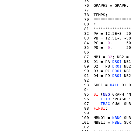
GRAPH2 
=
 GRAPH
;
TEMPS
;
****************
*               
****************
PA 
=
 12.5E
-
3  50
PB 
=
 12.5E
-
3 
-
50
PC 
=
0
.     
-
50
PD 
=
0
.      50
NB1 
=
32
;
 NB2 
=
D1 
=
 PA 
DROI
 NB1
D2 
=
 PB 
DROI
 NB2
D3 
=
 PC 
DROI
 NB1
D4 
=
 PD 
DROI
 NB2
SUR1 
=
DALL
 D1 D
SI
(
NEG
 GRAPH 'N
TITR
 'PLAS6 :
TRAC
 QUAL SUR
FINSI
;
NBNO1 
=
NBNO
 SUR
NBEL1 
=
NBEL
 SUR