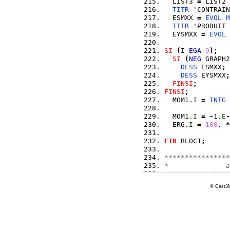
  LIST3 
=
 LIST2 
TITR
 'CONTRAIN
  ESMXX 
=
EVOL
M
TITR
 'PRODUIT 
  EYSMXX 
=
EVOL
SI
(
I 
EGA
9
)
;
SI
(
NEG
 GRAPH2
DESS
 ESMXX
;
DESS
 EYSMXX
;
FINSI
;
FINSI
;
  MOM1.
I
=
INTG
 
  MOM1.
I
=
-
1.
E
-
  ERG.
I
=
100
. 
*
FIN
 BLOC1
;
****************
*              a
****************
MESS
 'RESULTATS 
© Cast3M
MESS
 '
----------
SAUT
LIGN
;
MESS
 'Moment de 
MESS
 '
----------