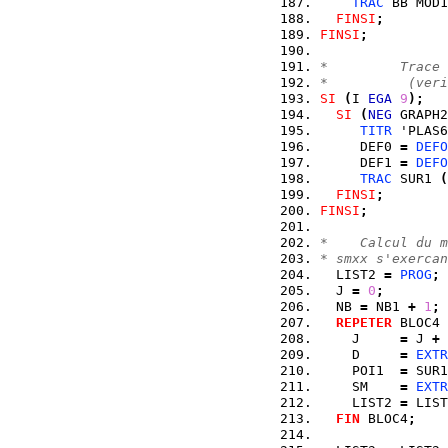
TRAC
 BB MOD1
FINSI
;
FINSI
;
*         Trace 
*          (veri
SI
(
I 
EGA
9
)
;
SI
(
NEG
 GRAPH2
TITR
 'PLAS6
     DEF0 
=
DEFO
     DEF1 
=
DEFO
TRAC
 SUR1 
(
FINSI
;
FINSI
;
*    Calcul du m
* smxx s'exercan
  LIST2 
=
PROG
;
  J 
=
0
;
  NB 
=
 NB1 
+
1
;
REPETER
 BLOC4 
    J     
=
 J 
+
    D     
=
EXTR
    POI1  
=
 SUR1
    SM    
=
EXTR
    LIST2 
=
 LIST
FIN
 BLOC4
;