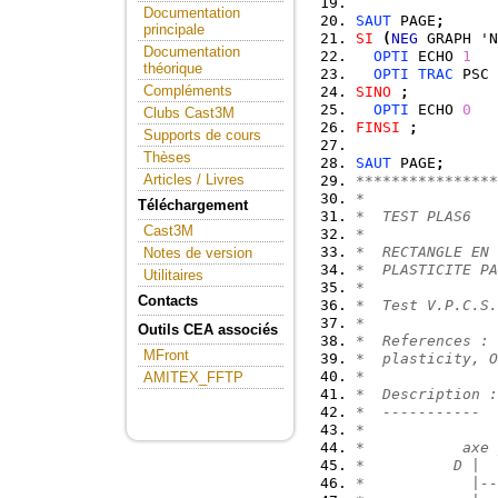
Documentation
SAUT
 PAGE
;
principale
SI
(
NEG
 GRAPH 'N
Documentation
OPTI
 ECHO 
1
théorique
OPTI
TRAC
 PSC 
Compléments
SINO
;
OPTI
 ECHO 
0
Clubs Cast3M
FINSI
;
Supports de cours
Thèses
SAUT
 PAGE
;
Articles / Livres
****************
*               
Téléchargement
*  TEST PLAS6   
Cast3M
*               
*  RECTANGLE EN 
Notes de version
*  PLASTICITE PA
Utilitaires
*               
Contacts
*  Test V.P.C.S.
*               
Outils CEA associés
*  References : 
MFront
*  plasticity, O
*               
AMITEX_FFTP
*  Description :
*  -----------  
*               
*           axe 
*          D |  
*            |--