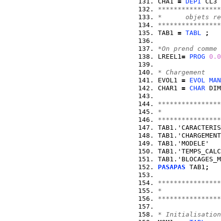
CHA1 
=
DEPI
 CL3 
****************
*      objets re
****************
TAB1 
=
TABL
;
*On prend comme 
LREEL1
=
PROG
0.0
* Chargement
EVOL1 
=
EVOL
MAN
CHAR1 
=
CHAR
 DIM
****************
*               
****************
TAB1.'CARACTERIS
TAB1.'CHARGEMENT
TAB1.'MODELE'   
TAB1.'TEMPS_CALC
TAB1.'BLOCAGES_M
PASAPAS
 TAB1
;
****************
*               
****************
* Initialisation