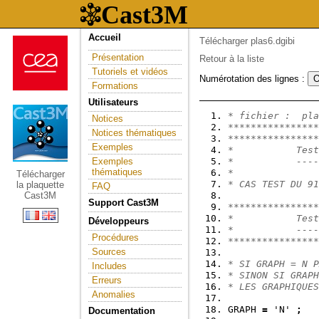
Accueil
Télécharger plas6.dgibi
Présentation
Retour à la liste
Tutoriels et vidéos
Numérotation des lignes :
Formations
Utilisateurs
* fichier :  pla
Notices
****************
Notices thématiques
****************
Exemples
*           Test
Exemples
*           ----
thématiques
*               
Télécharger
* CAS TEST DU 91
la plaquette
FAQ
Cast3M
Support Cast3M
****************
*           Test
Développeurs
*           ----
Procédures
****************
Sources
* SI GRAPH = N P
Includes
* SINON SI GRAPH
Erreurs
* LES GRAPHIQUES
Anomalies
GRAPH 
=
 'N' 
;
Documentation