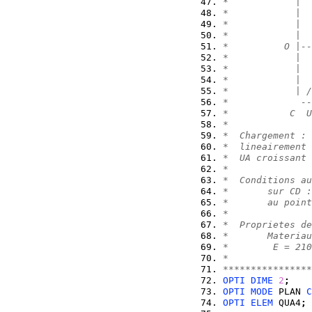
*            |  
*            |  
*            |  
*            |  
*          O |--
*            |  
*            |  
*            |  
*            | /
*             --
*           C  U
*               
*  Chargement : 
*  lineairement 
*  UA croissant 
*               
*  Conditions au
*       sur CD :
*       au point
*               
*  Proprietes de
*       Materiau
*        E = 210
*               
****************
OPTI
DIME
2
;
OPTI
MODE
 PLAN 
C
OPTI
ELEM
 QUA4
;