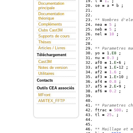
l 
=
1
. 
;
Documentation
se 
=
 a 
*
 b 
;
principale
Documentation
théorique
** Nombres d'ele
Compléments
nea 
=
5
;
neb 
=
5
;
Clubs Cast3M
nel 
=
10
;
Supports de cours
Thèses
Articles / Livres
** Parametres ma
yo 
=
 1.
E8
;
Téléchargement
nu 
=
0.3
;
Cast3M
af0 
=
 1.
E
-
6 
;
af1 
=
 1.
E
-
12 
;
Notes de version
af2 
=
1.6
;
Utilitaires
af3 
=
 1.
E
-
10 
;
Contacts
af4 
=
0.8
;
af5 
=
 2.
E
-
9 
;
Outils CEA associés
af6 
=
0.2
;
MFront
AMITEX_FFTP
** Parametres ch
ftrac 
=
500
. 
;
tl 
=
25
. 
;
** Maillage et m