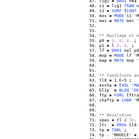
lig1 
=
DROI
 nea 
s1 
=
 lig1 
TRAN
 n
s1 
=
SURF
(
CONT
 
mos 
=
MODE
 s1 'M
mas 
=
MATE
 mos '
** Maillage et m
p0 
=
0
. 
0
. 
0
. 
;
p1 
=
 l 
0
. 
0
. 
;
lf 
=
DROI
 nel p0
mop 
=
MODE
 lf 'M
map 
=
MATE
 mop '
** Conditions au
tl0 
=
 1.
E
-
5 
;
evcha 
=
EVOL
 '
MA
bl1p  
=
BLOQ
 '
DE
ftp 
=
FORC
(
ftra
chaftp 
=
CHAR
 'M
** Resolution
xpas 
=
 tl 
/
50
. 
ltc  
=
PROG
 tl0 
tp 
=
TABL
;
tp . 'MODELE' 
=
 