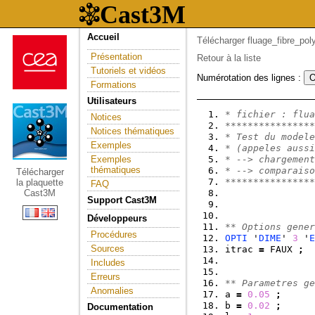
Accueil
Télécharger fluage_fibre_pol
Présentation
Retour à la liste
Tutoriels et vidéos
Numérotation des lignes :
Formations
Utilisateurs
* fichier : flua
Notices
****************
Notices thématiques
* Test du modele
Exemples
* (appeles aussi
Exemples
* --> chargement
thématiques
* --> comparaiso
Télécharger
****************
la plaquette
FAQ
Cast3M
Support Cast3M
Développeurs
** Options gener
Procédures
OPTI
 '
DIME
' 
3
 '
E
Sources
itrac 
=
 FAUX 
;
Includes
Erreurs
** Parametres ge
Anomalies
a 
=
0.05
;
b 
=
0.02
;
Documentation