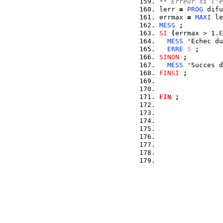
** Erreur si l'e
lerr 
=
PROG
 difu
errmax 
=
MAXI
 le
MESS
;
SI
(
errmax 
>
 1.
E
MESS
 'Echec du
ERRE
5
;
SINON
;
MESS
 'Succes d
FINSI
;
FIN
;