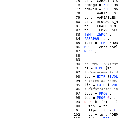
tp . 'CARACTERIS
chmsg0 
=
ZERO
 mo
chmvi0 
=
ZERO
 mo
tp . 'VARIABLES_
tp . 'VARIABLES_
tp . 'BLOCAGES_M
tp . 'CHARGEMENT
tp . 'TEMPS_CALC
TEMP
 '
ZERO
' 
;
PASAPAS
 tp 
;
itp1 
=
TEMP
 'HOR
MESS
 'Temps horl
MESS
;
** Post traiteme
n1 
=
DIME
(
tp . 
* deplacements d
lup 
=
EXTR
(
EVOL
* force de react
lfp 
=
EXTR
(
EVOL
* defomration in
ltps 
=
PROG
;
lep 
=
PROG
0
. 
;
REPE
 b1 
(
n1 
-
1
)
  tps1 
=
 tp . 'T
  ltps 
=
 ltps 
ET
  up 
=
 tp . 'DEP