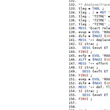
** Analyse/trace
tleg 
=
TABL
;
tleg . 
2
=
MOT
 '
tleg . 'TITRE' 
=
tleg . 'TITRE' .
tleg . 'TITRE' .
MESS
 'Ecart rela
evup 
=
EVOL
 'ROU
difu 
=
(
MAXI
(
AB
MESS
 '
--
 deplace
SI
 itrac 
;
DESS
(
evut 
ET
 
FINSI
;
evfp 
=
EVOL
 'ROU
diff
=
(
MAXI
(
AB
MESS
 '
--
 effort 
SI
 itrac 
;
DESS
(
evft 
ET
 
FINSI
;
evep 
=
EVOL
 'ROU
dife 
=
(
MAXI
(
AB
MESS
 '
--
 def. 
fl
SI
 itrac 
;
DESS
(
evet 
ET
 
FINSI
;