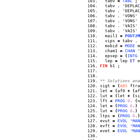
  tabv 
=
TABL
;
  tabv . 'DEPLAC
  tabv . 'DEPLAC
  tabv . 'VONS' 
  tabv . 'VONS' 
  tabv . 'VAIS' 
  tabv . 'VAIS' 
  mail1 
=
POUT2M
  vips 
=
 tabv . 
  mobid 
=
MODE
 m
  cham1 
=
CHAN
 '
  epsep 
=
(
INTG
 
  lep 
=
 lep 
ET
 e
FIN
 b1 
;
** Solutions ana
sigt 
=
(
ABS
 ftra
let 
=
(
af0 
+
(
af
lut 
=
(
let 
+
(
si
lft 
=
PROG
0
. 
(
n
let 
=
(
PROG
0
.
)
lut 
=
(
PROG
0
.
)
ltps 
=
(
PROG
0
.
)
evut 
=
EVOL
 '
MAN
evft 
=
EVOL
 '
MAN
evet 
=
EVOL
 '
MAN