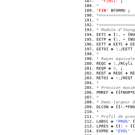
  '
FINSI
' 
;
*
'
FIN
' BFORMU 
;
*===============
*               
*===============
* Module d'Young
EETC 
=
(
1
. 
-
(
NU
EETP 
=
(
1
. 
-
(
NU
EETT 
=
 EETC 
+
 EE
EETOI 
=
1
.
/
EETT 
*
* Rayon equivale
REQC 
=
1
.
/
RCyli 
REQP 
=
0
. 
;
REQT 
=
 REQC 
+
 RE
RETOI 
=
1
.
/
REQT 
*
* Pression maxim
PMREF 
=
(
(
FNOR
*
E
*
* Demi-largeur d
DLCON 
=
(
(
4
.
*
FNO
*
* Profil de pres
LABSC 
=
 '
PROG
' 
(
LPRES 
=
(
(
1
-
(
(
EVPRE 
=
 '
EVOL
' '