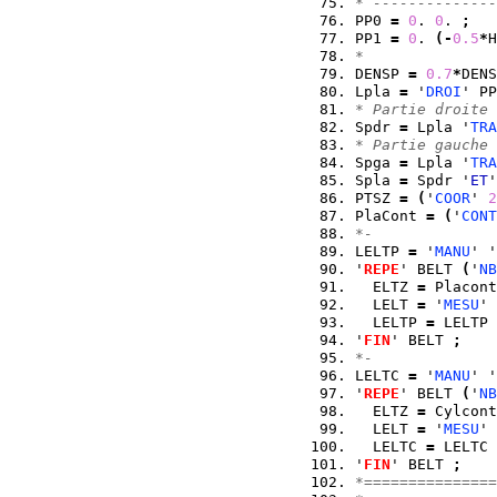
* --------------
PP0 
=
0
. 
0
. 
;
PP1 
=
0
. 
(
-
0.5
*
H
*
DENSP 
=
0.7
*
DENS
Lpla 
=
 '
DROI
' PP
* Partie droite 
Spdr 
=
 Lpla '
TRA
* Partie gauche 
Spga 
=
 Lpla '
TRA
Spla 
=
 Spdr '
ET
'
PTSZ 
=
(
'
COOR
' 
2
PlaCont 
=
(
'
CONT
*-
LELTP 
=
 '
MANU
' '
'
REPE
' BELT 
(
'
NB
  ELTZ 
=
 Placont
  LELT 
=
 '
MESU
' 
  LELTP 
=
 LELTP 
'
FIN
' BELT 
;
*-
LELTC 
=
 '
MANU
' '
'
REPE
' BELT 
(
'
NB
  ELTZ 
=
 Cylcont
  LELT 
=
 '
MESU
' 
  LELTC 
=
 LELTC 
'
FIN
' BELT 
;
*===============