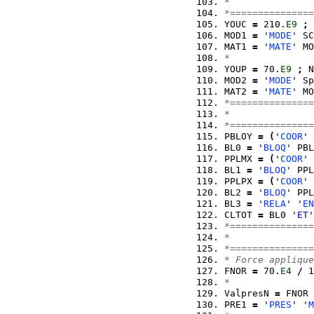
*               
*===============
YOUC 
=
 210.
E9
;
 
MOD1 
=
 '
MODE
' SC
MAT1 
=
 '
MATE
' MO
*
YOUP 
=
 70.
E9
;
 N
MOD2 
=
 '
MODE
' Sp
MAT2 
=
 '
MATE
' MO
*===============
*               
*===============
PBLOY 
=
(
'
COOR
' 
BL0 
=
 '
BLOQ
' PBL
PPLMX 
=
(
'
COOR
' 
BL1 
=
 '
BLOQ
' PPL
PPLPX 
=
(
'
COOR
' 
BL2 
=
 '
BLOQ
' PPL
BL3 
=
 '
RELA
' '
EN
CLTOT 
=
 BL0 '
ET
'
*===============
*               
*===============
* Force applique
FNOR 
=
 70.
E4
/
 1
*
ValpresN 
=
 FNOR 
PRE1 
=
 '
PRES
' '
M