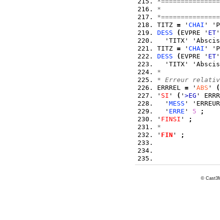
*===============
*               
*===============
TITZ 
=
 '
CHAI
' 'P
DESS
(
EVPRE '
ET
'
  'TITX' 'Abscis
TITZ 
=
 '
CHAI
' 'P
DESS
(
EVPRE '
ET
'
  'TITX' 'Abscis
*
* Erreur relativ
ERRREL 
=
 '
ABS
' 
(
'
SI
' 
(
'
>EG
' ERRR
  '
MESS
' 'ERREUR
  '
ERRE
' 
5
;
'
FINSI
' 
;
*
'
FIN
' 
;
© Cast3M