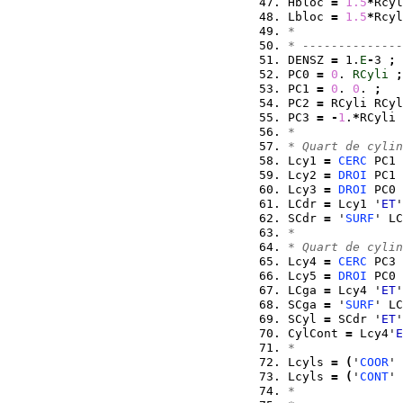
Hbloc 
=
1.5
*
Rcyl
Lbloc 
=
1.5
*
Rcyl
*
* --------------
DENSZ 
=
 1.
E
-
3 
;
PC0 
=
0
. 
RCyli
;
PC1 
=
0
. 
0
. 
;
PC2 
=
 RCyli RCyl
PC3 
=
-
1
.
*
RCyli 
*
* Quart de cylin
Lcy1 
=
CERC
 PC1 
Lcy2 
=
DROI
 PC1 
Lcy3 
=
DROI
 PC0 
LCdr 
=
 Lcy1 '
ET
'
SCdr 
=
 '
SURF
' LC
*
* Quart de cylin
Lcy4 
=
CERC
 PC3 
Lcy5 
=
DROI
 PC0 
LCga 
=
 Lcy4 '
ET
'
SCga 
=
 '
SURF
' LC
SCyl 
=
 SCdr '
ET
'
CylCont 
=
 Lcy4'
E
*
Lcyls 
=
(
'
COOR
' 
Lcyls 
=
(
'
CONT
' 
*