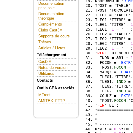
NBRFORMU 
=
 '
DIME
Documentation
TPOST 
=
 'TABLE' 
principale
TPOST.'FORMULATI
Documentation
TLEG1 
=
 'TABLE' 
théorique
TLEG1.'TITRE' 
=
 
Compléments
TLEG1.'TITRE'. 
1
TLEG1. 
1
=
 ' ' 
;
Clubs Cast3M
TLEG2 
=
 'TABLE' 
Supports de cours
TLEG2.'TITRE' 
=
 
Thèses
TLEG2.'TITRE'. 
1
Articles / Livres
TLEG2. 
1
=
 ' ' 
;
'
REPE
' B1 NBRFOR
Téléchargement
  INDD 
=
&
B1 
+
1
Cast3M
  FOCON 
=
 '
EXTR
'
  TPOST.
FOCON
=
 
Notes de version
  MARQZ 
=
 '
CHAI
'
Utilitaires
  TLEG1.'TITRE'.
Contacts
  TLEG1. 
INDD
=
 
  TLEG2.'TITRE'.
Outils CEA associés
  TLEG2. 
INDD
=
 
MFront
  COULZ 
=
 '
EXTR
'
  TPOST.
FOCON
.'C
AMITEX_FFTP
'
FIN
' B1 
;
*===============
*               
*===============
* --------------
Rcyli 
=
0.5
*
100.