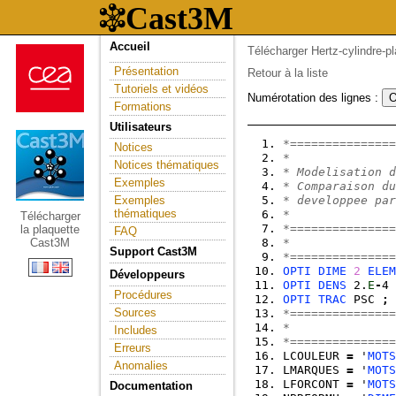
Accueil
Télécharger Hertz-cylindre-pl
Présentation
Retour à la liste
Tutoriels et vidéos
Numérotation des lignes :
Formations
Utilisateurs
*===============
Notices
*
Notices thématiques
* Modelisation d
Exemples
* Comparaison du
Exemples
* developpee par
thématiques
*
Télécharger
*===============
la plaquette
FAQ
Cast3M
*               
Support Cast3M
*===============
OPTI
DIME
2
ELEM
Développeurs
OPTI
DENS
 2.
E
-
4 
Procédures
OPTI
TRAC
 PSC 
;
Sources
*===============
*               
Includes
*===============
Erreurs
LCOULEUR 
=
 '
MOTS
Anomalies
LMARQUES 
=
 '
MOTS
LFORCONT 
=
 '
MOTS
Documentation