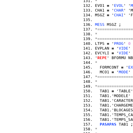
*
EVO1 
=
 '
EVOL
' '
M
CHA1 
=
 '
CHAR
' 'M
MSGZ 
=
 '
CHAI
' 'F
                
MESS
 MSGZ 
;
*===============
*               
*===============
LTPS 
=
 '
PROG
' 
0
 
EVPLAN 
=
 '
VIDE
' 
EVCYLI 
=
 '
VIDE
' 
'
REPE
' BFORMU NB
*
  FORMCONT 
=
 '
EX
  MCO1 
=
 '
MODE
' 
*===============
*               
*===============
  TAB1 
=
 'TABLE'
  TAB1.'MODELE' 
  TAB1.'CARACTER
  TAB1.'CHARGEME
  TAB1.'BLOCAGES
  TAB1.'TEMPS_CA
  TAB1.'TEMPS_SA
PASAPAS
 TAB1 
;
*