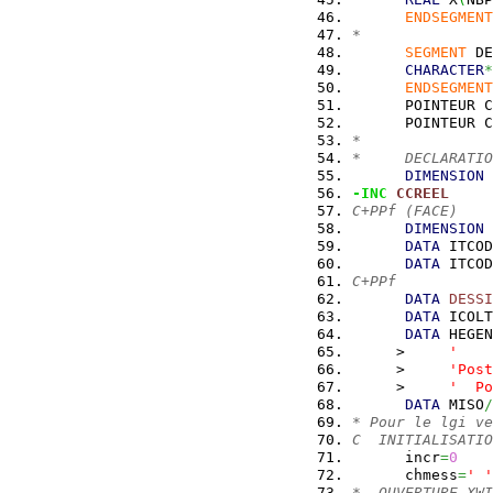
ENDSEGMENT
*
SEGMENT
 DE
CHARACTER
*
ENDSEGMENT
      POINTEUR C
      POINTEUR C
*
*     DECLARATIO
DIMENSION
 
-INC
CCREEL
C+PPf (FACE)
DIMENSION
 
DATA
 ITCOD
DATA
 ITCOD
C+PPf
DATA
DESSI
DATA
 ICOLT
DATA
 HEGEN
     >     
'    
     >     
'Post
     >     
'  Po
DATA
 MISO
/
* Pour le lgi ve
C  INITIALISATIO
      incr
=
0
      chmess
=
' '
*  OUVERTURE XWI