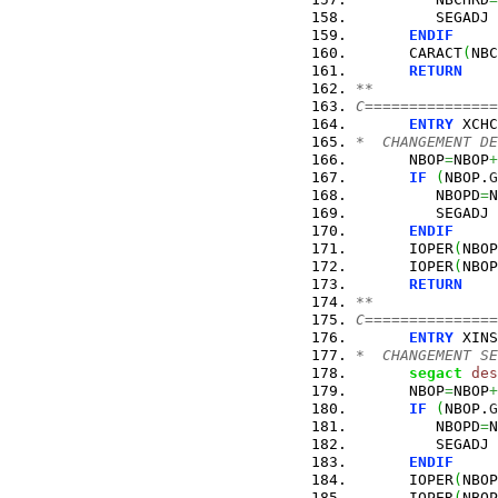
         SEGADJ 
ENDIF
      CARACT
(
NBC
RETURN
**
C===============
ENTRY
 XCHC
*  CHANGEMENT DE
      NBOP
=
NBOP
+
IF
(
NBOP.
G
         NBOPD
=
N
         SEGADJ 
ENDIF
      IOPER
(
NBOP
      IOPER
(
NBOP
RETURN
**
C===============
ENTRY
 XINS
*  CHANGEMENT SE
segact
des
      NBOP
=
NBOP
+
IF
(
NBOP.
G
         NBOPD
=
N
         SEGADJ 
ENDIF
      IOPER
(
NBOP
      IOPER
(
NBOP