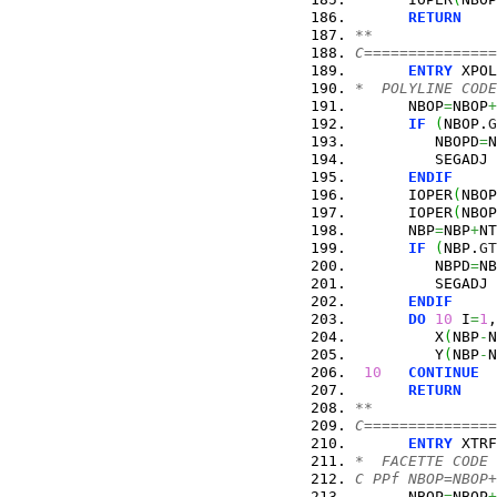
RETURN
**
C===============
ENTRY
 XPOL
*  POLYLINE CODE
      NBOP
=
NBOP
+
IF
(
NBOP.
G
         NBOPD
=
N
         SEGADJ 
ENDIF
      IOPER
(
NBOP
      IOPER
(
NBOP
      NBP
=
NBP
+
NT
IF
(
NBP.
GT
         NBPD
=
NB
         SEGADJ 
ENDIF
DO
10
 I
=
1
,
         X
(
NBP
-
N
         Y
(
NBP
-
N
10
CONTINUE
RETURN
**
C===============
ENTRY
 XTRF
*  FACETTE CODE 
C PPf NBOP=NBOP+
      NBOP
=
NBOP
+