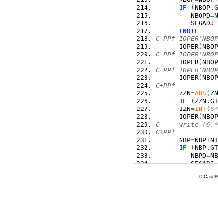
IF
(
NBOP.
G
         NBOPD
=
N
         SEGADJ 
ENDIF
C PPf IOPER(NBOP
      IOPER
(
NBOP
C PPf IOPER(NBOP
      IOPER
(
NBOP
C PPf IOPER(NBOP
      IOPER
(
NBOP
C+PPf
      ZZN
=
ABS
(
ZN
IF
(
ZZN.
GT
      IZN
=
INT
(
6
*
      IOPER
(
NBOP
C     write (6,*
C+PPf
      NBP
=
NBP
+
NT
IF
(
NBP.
GT
         NBPD
=
NB
         SEGADJ 
ENDIF
© Cast3M
DO
20
 I
=
1
,
         X
(
NBP
-
N
         Y
(
NBP
-
N
         Z
(
NBP
-
N
20
CONTINUE
      IEFF
=
1