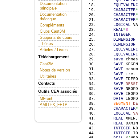
Documentation
EQUIVALENC
principale
CHARACTER
*
Documentation
CHARACTER
*
théorique
CHARACTER
*
LOGICAL
 VA
Compléments
REAL
*
8
    
Clubs Cast3M
INTEGER
   
Supports de cours
DIMENSION
 
Thèses
DIMENSION
 
EQUIVALENC
Articles / Livres
EQUIVALENC
Téléchargement
save
 chmes
SAVE
 KEGEN
Cast3M
SAVE
 mcoum
Notes de version
SAVE
 iret
Utilitaires
SAVE
 IDEFO
Contacts
SAVE
DESSI
SAVE
 NBOPD
Outils CEA associés
SAVE
 IBOPD
DATA
 IBOPD
MFront
SEGMENT
DE
AMITEX_FFTP
CHARACTER
*
LOGICAL
VA
REAL
 XMIN,
REAL
 OXMIN
INTEGER
 NB
INTEGER
 IO
REAL
 X
(
NBP