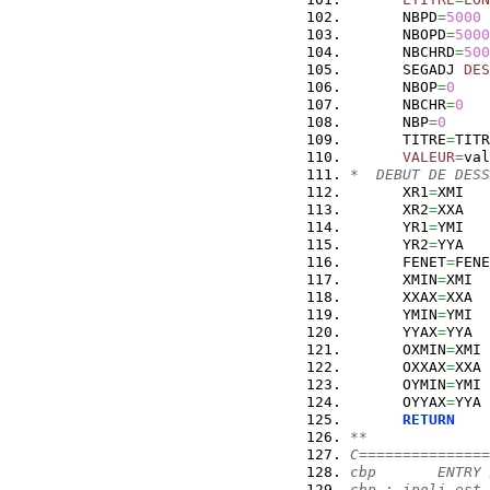
      NBPD
=
5000
      NBOPD
=
5000
      NBCHRD
=
500
      SEGADJ 
DES
      NBOP
=
0
      NBCHR
=
0
      NBP
=
0
      TITRE
=
TITR
VALEUR
=
val
*  DEBUT DE DESS
      XR1
=
XMI
      XR2
=
XXA
      YR1
=
YMI
      YR2
=
YYA
      FENET
=
FENE
      XMIN
=
XMI
      XXAX
=
XXA
      YMIN
=
YMI
      YYAX
=
YYA
      OXMIN
=
XMI
      OXXAX
=
XXA
      OYMIN
=
YMI
      OYYAX
=
YYA
RETURN
**
C===============
cbp       ENTRY 
cbp : ipoli est 