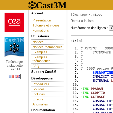
Accueil
Télécharger xtrini.eso
Présentation
Retour à la liste
Tutoriels et vidéos
Numérotation des lignes :
Formations
Utilisateurs
Notices
Notices thématiques
C XTRINI    SOUR
Exemples
C     INTERFACE 
C
Exemples
C
thématiques
Télécharger
C
la plaquette
FAQ
C  1995 option F
Cast3M
Support Cast3M
SUBROUTINE
IMPLICIT
I
Développeurs
EXTERNAL
L
Procédures
-INC
PPARAM
Sources
-INC
CCOPTIO
Includes
-INC
CCTRACE
Erreurs
CHARACTER
*
Anomalies
CHARACTER
*
CHARACTER
*
Documentation
EQUIVALENC