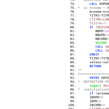
CALL
 XOPEN
*  si ncouma = 0
      mcouma
=
nco
      TITRS
=
TITR
LTITRE
=
LON
ltitre
=
72
IF
(
DESSIN
         NBPD
=
50
         NBOPD
=
5
         NBCHRD
=
SEGINI
CALL
SA
CALL
SA
ENDIF
      TITRS
=
TITR
      valeus
=
val
RETURN
**
C===============
ENTRY
 XDFE
*  DEFINITION FE
segact
des
*  reinitialisat
if
(
mcouma
      IBOPD
=
0
      IBPD
=
0
      IBCHRD
=
0
LTITRE
=
LON