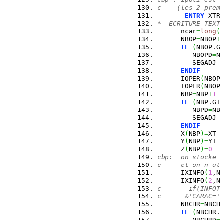
c    (les 2 prem
ENTRY
 XTR
*  ECRITURE TEXT
      ncar
=
long
(
      NBOP
=
NBOP
+
IF
(
NBOP.
G
         NBOPD
=
N
         SEGADJ 
ENDIF
      IOPER
(
NBOP
      IOPER
(
NBOP
      NBP
=
NBP
+
1
IF
(
NBP.
GT
         NBPD
=
NB
         SEGADJ 
ENDIF
      X
(
NBP
)
=
XT
      Y
(
NBP
)
=
YT
      Z
(
NBP
)
=
0
cbp:  on stocke 
c     et on n ut
      IXINFO
(
1
,N
      IXINFO
(
2
,N
c       if(INFOT
c      &'CARAC='
      NBCHR
=
NBCH
IF
(
NBCHR.
         NBCHRD
=