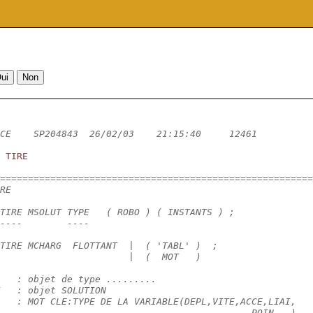
CE    SP204843  26/02/03    21:15:40     12461          
TIRE
========================================================
RE
TIRE MSOLUT TYPE   ( ROBO ) ( INSTANTS ) ;
----        ----
TIRE MCHARG  FLOTTANT  |  ( 'TABL' )  ;
                       |  (  MOT   )
   : objet de type .........
   : objet SOLUTION
   : MOT CLE:TYPE DE LA VARIABLE(DEPL,VITE,ACCE,LIAI,
                                             POIN ..)