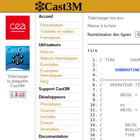
Accueil
Télécharger tire.eso
Présentation
Retour à la liste
Tutoriels et vidéos
Numérotation des lignes :
Formations
Utilisateurs
Notices
Notices thématiques
C TIRE      SOUR
Exemples
SUBROUTINE
Exemples
thématiques
Télécharger
C===============
la plaquette
FAQ
C   OPERATEUR TI
Cast3M
Support Cast3M
C
C       OBJOL = 
Développeurs
C               
Procédures
C       ou
C       OBJOL = 
Sources
C               
Includes
C
Erreurs
C         OBJOL 
Anomalies
C         MSOLUT
C         TYPE  
Documentation
C               