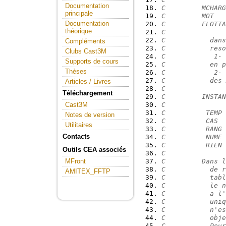
Documentation
C         MCHARG
principale
C         MOT   
Documentation
C         FLOTTA
théorique
C
C           dans
Compléments
C           reso
Clubs Cast3M
C            1- 
Supports de cours
C           en p
Thèses
C            2- 
C           des 
Articles / Livres
C
Téléchargement
C         INSTAN
C               
Cast3M
C          TEMP 
Notes de version
C          CAS  
Utilitaires
C          RANG 
Contacts
C          NUME 
C          RIEN 
Outils CEA associés
C
C         Dans l
MFront
C           de r
AMITEX_FFTP
C           tabl
C           le n
C           a l'
C           uniq
C           n'es
C           obje
C           Pour