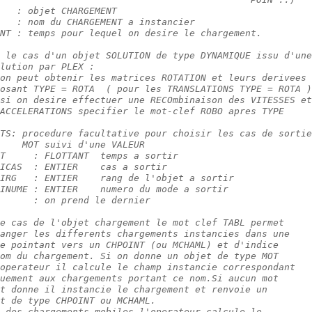
   : objet CHARGEMENT
   : nom du CHARGEMENT a instancier
NT : temps pour lequel on desire le chargement.
 le cas d'un objet SOLUTION de type DYNAMIQUE issu d'une
lution par PLEX :
on peut obtenir les matrices ROTATION et leurs derivees
osant TYPE = ROTA  ( pour les TRANSLATIONS TYPE = ROTA )
si on desire effectuer une RECOmbinaison des VITESSES et
ACCELERATIONS specifier le mot-clef ROBO apres TYPE
TS: procedure facultative pour choisir les cas de sortie
    MOT suivi d'une VALEUR
T     : FLOTTANT  temps a sortir
ICAS  : ENTIER    cas a sortir
IRG   : ENTIER    rang de l'objet a sortir
INUME : ENTIER    numero du mode a sortir
      : on prend le dernier
e cas de l'objet chargement le mot clef TABL permet
anger les differents chargements instancies dans une
e pointant vers un CHPOINT (ou MCHAML) et d'indice
om du chargement. Si on donne un objet de type MOT
operateur il calcule le champ instancie correspondant
uement aux chargements portant ce nom.Si aucun mot
t donne il instancie le chargement et renvoie un
t de type CHPOINT ou MCHAML.
 des chargements mobiles l'operateur calcule le