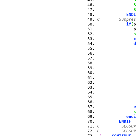
S
S
ENDI
C        Suppres
if
(
p
               p
s
c
d
                
                
                
e
s
endi
ENDIF
C         SEGSUP
C         SEGSUP
1
CONTINUE