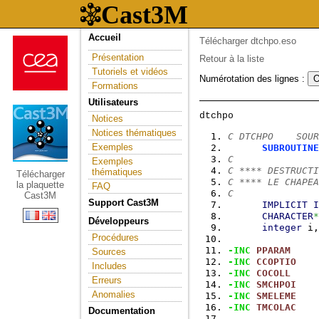
Accueil
Télécharger dtchpo.eso
Présentation
Retour à la liste
Tutoriels et vidéos
Numérotation des lignes :
Formations
Utilisateurs
Notices
Notices thématiques
C DTCHPO    SOUR
Exemples
SUBROUTINE
C
Exemples
C **** DESTRUCTI
thématiques
Télécharger
C **** LE CHAPEA
la plaquette
FAQ
C
Cast3M
Support Cast3M
IMPLICIT
I
CHARACTER
*
Développeurs
integer
 i,
Procédures
-INC
PPARAM
Sources
-INC
CCOPTIO
Includes
-INC
COCOLL
Erreurs
-INC
SMCHPOI
Anomalies
-INC
SMELEME
-INC
TMCOLAC
Documentation