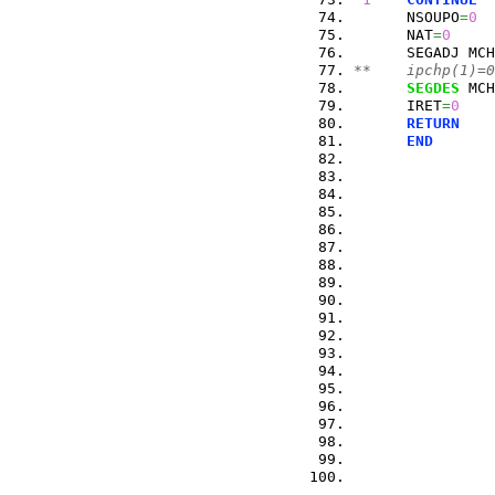
      NSOUPO
=
0
      NAT
=
0
      SEGADJ MCH
**    ipchp(1)=0
SEGDES
 MCH
      IRET
=
0
RETURN
END