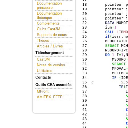
Documentation
      pointeur p
principale
      pointeur j
Documentation
      pointeur j
théorique
      pointeur j
DATA
 MOMOT
Compléments
      iun
=
1
Clubs Cast3M
CALL
LIRMO
Supports de cours
if
(
ierr.
ne
Thèses
      MCHPOI
=
IRE
SEGACT
 MCH
Articles / Livres
      NSOUPO
=
IPC
Téléchargement
DO
1
 I
=
1
,N
         MSOUPO
=
Cast3M
SEGACT
 
Notes de version
         MPOVAL
=
Utilitaires
         MELEME
=
Contacts
IF
(
IDE
C            SEG
Outils CEA associés
IF
(
I
               I
MFront
S
AMITEX_FFTP
               I
S
C
               I
S
C
S