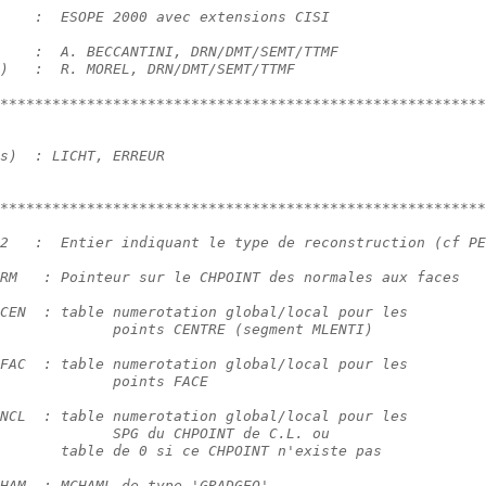
    :  ESOPE 2000 avec extensions CISI
    :  A. BECCANTINI, DRN/DMT/SEMT/TTMF
)   :  R. MOREL, DRN/DMT/SEMT/TTMF
********************************************************
s)  : LICHT, ERREUR
********************************************************
2   :  Entier indiquant le type de reconstruction (cf PE
RM   : Pointeur sur le CHPOINT des normales aux faces
CEN  : table numerotation global/local pour les
             points CENTRE (segment MLENTI)
FAC  : table numerotation global/local pour les
             points FACE
NCL  : table numerotation global/local pour les
             SPG du CHPOINT de C.L. ou
       table de 0 si ce CHPOINT n'existe pas
HAM  : MCHAML de type 'GRADGEO'