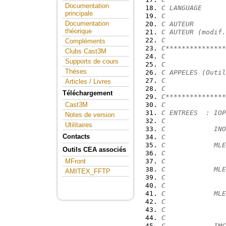
Documentation
C LANGUAGE      
principale
C
Documentation
C AUTEUR        
théorique
C AUTEUR (modif.
C
Compléments
C***************
Clubs Cast3M
C
Supports de cours
C
Thèses
C APPELES (Outil
C
Articles / Livres
C
Téléchargement
C***************
C
Cast3M
C ENTREES  : IOP
Notes de version
C
Utilitaires
C            INO
Contacts
C
C            MLE
Outils CEA associés
C               
C
MFront
C            MLE
AMITEX_FFTP
C               
C
C            MLE
C               
C               
C
C            IMC