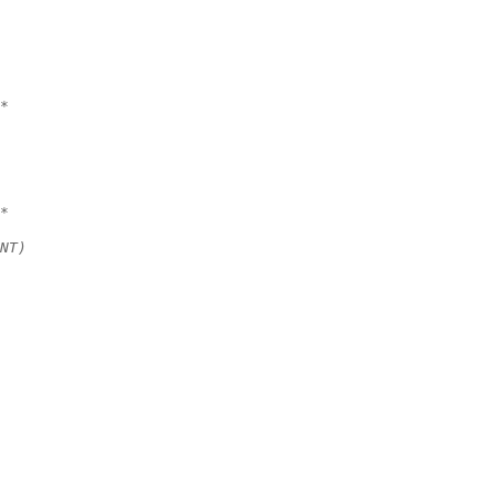
*
*
NT)