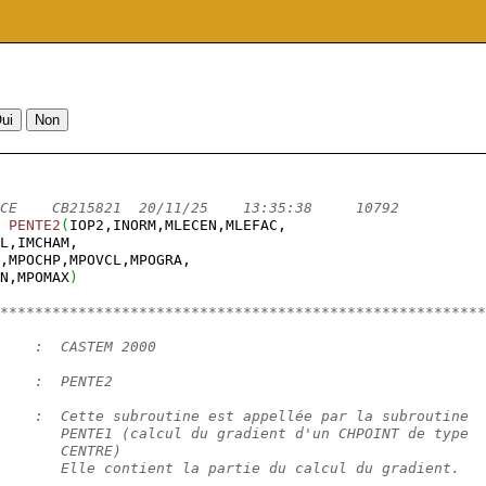
CE    CB215821  20/11/25    13:35:38     10792          
PENTE2
(
IOP2,INORM,MLECEN,MLEFAC,
L,IMCHAM,
,MPOCHP,MPOVCL,MPOGRA,
N,MPOMAX
)
********************************************************
    :  CASTEM 2000
    :  PENTE2
    :  Cette subroutine est appellée par la subroutine
       PENTE1 (calcul du gradient d'un CHPOINT de type
       CENTRE)
       Elle contient la partie du calcul du gradient.