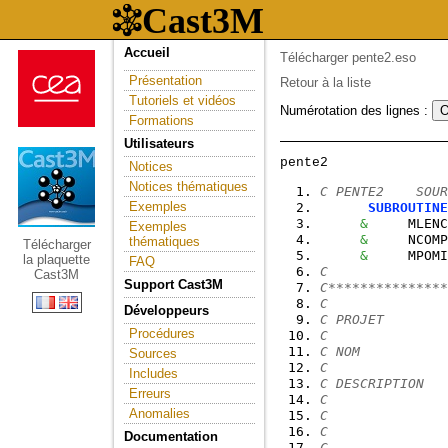
Accueil
Télécharger pente2.eso
Présentation
Retour à la liste
Tutoriels et vidéos
Numérotation des lignes :
Formations
Utilisateurs
Notices
Notices thématiques
C PENTE2    SOUR
Exemples
SUBROUTINE
&
     MLENC
Exemples
&
     NCOMP
thématiques
Télécharger
&
     MPOMI
la plaquette
FAQ
C
Cast3M
Support Cast3M
C***************
C
Développeurs
C PROJET        
Procédures
C
C NOM           
Sources
C
Includes
C DESCRIPTION   
Erreurs
C               
Anomalies
C               
C               
Documentation
C