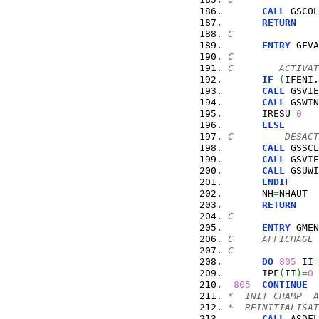
CALL
 GSCOL
RETURN
C
ENTRY
 GFVA
C
C        ACTIVAT
IF
(
IFENI.
CALL
 GSVIE
CALL
 GSWIN
      IRESU
=
0
ELSE
C         DESACT
CALL
 GSSCL
CALL
 GSVIE
CALL
 GSUWI
ENDIF
      NH
=
NHAUT
RETURN
C
ENTRY
 GMEN
C     AFFICHAGE 
C
DO
805
 II
=
      IPF
(
II
)
=
0
805
CONTINUE
*  INIT CHAMP  A
*  REINITIALISAT
CALL
 ASDFL