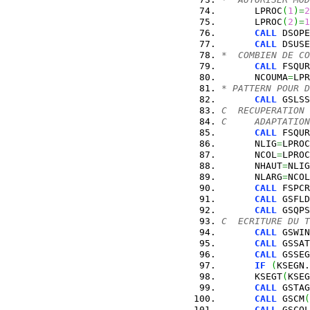
      LPROC
(
1
)
=
2
      LPROC
(
2
)
=
1
CALL
 DSOPE
CALL
 DSUSE
*  COMBIEN DE CO
CALL
 FSQUR
      NCOUMA
=
LPR
* PATTERN POUR D
CALL
 GSLSS
C  RECUPERATION 
C     ADAPTATION
CALL
 FSQUR
      NLIG
=
LPROC
      NCOL
=
LPROC
      NHAUT
=
NLIG
      NLARG
=
NCOL
CALL
 FSPCR
CALL
 GSFLD
CALL
 GSQPS
C  ECRITURE DU T
CALL
 GSWIN
CALL
 GSSAT
CALL
 GSSEG
IF
(
KSEGN.
      KSEGT
(
KSEG
CALL
 GSTAG
CALL
 GSCM
(
CALL
 GSCOL