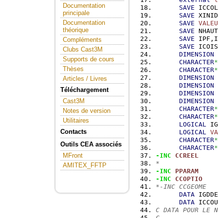
Documentation
SAVE
 ICCOL
principale
SAVE
 XINID
Documentation
SAVE
VALEU
théorique
SAVE
 NHAUT
SAVE
 IPF,I
Compléments
SAVE
 ICOIS
Clubs Cast3M
DIMENSION
 
Supports de cours
CHARACTER
*
Thèses
CHARACTER
*
DIMENSION
 
Articles / Livres
DIMENSION
 
Téléchargement
DIMENSION
 
DIMENSION
 
Cast3M
CHARACTER
*
Notes de version
CHARACTER
*
Utilitaires
LOGICAL
 IG
Contacts
LOGICAL
VA
CHARACTER
*
Outils CEA associés
CHARACTER
*
-INC
CCREEL
MFront
*
AMITEX_FFTP
-INC
PPARAM
-INC
CCOPTIO
*-INC CCGEOME
DATA
 IGDDE
DATA
 ICCOU
C DATA POUR LE N
C