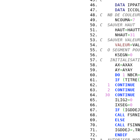
DATA
 IPPAT
DATA
 ICCOL
C  NB DE COULEUR
      NCOUMA
=
7
C  SAUVER HAUT
      HAUT
=
HAUTT
      NHAUT
=
31
C  SAUVER VALEUR
VALEUR
=
VAL
C  O SEGMENT POU
      KSEGN
=
0
C   INITIALISATI
      AX
=
AXAX
      AY
=
AYAY
DO
1
 NBCR
=
IF
(
TITRE
(
1
CONTINUE
2
CONTINUE
30
CONTINUE
      ILIG2
=
0
      IXSEG
=
0
IF
(
IGDDEJ
CALL
 FSRNI
ELSE
CALL
 FSINN
      IGDDEJ
=
.
TR
ENDIF
*  AUTORISER MOD