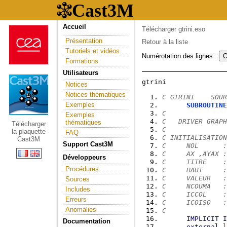
Accueil
Télécharger gtrini.eso
Présentation
Retour à la liste
Tutoriels et vidéos
Numérotation des lignes :
Formations
Utilisateurs
Notices
Notices thématiques
C GTRINI    SOUR
Exemples
SUBROUTINE
C
Exemples
C   DRIVER GRAPH
thématiques
Télécharger
C
la plaquette
FAQ
C INITIALISATION
Cast3M
Support Cast3M
C     NOL      :
C     AX ,AYAX :
Développeurs
C     TITRE    :
Procédures
C     HAUT     :
C     VALEUR   :
Sources
C     NCOUMA   :
Includes
C     ICCOL    :
Erreurs
C     ICOISO   :
Anomalies
C
IMPLICIT
I
Documentation
external
l