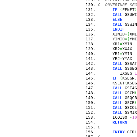
C  OUVERTURE SEG
IF
(
FENET
)
CALL
 GSUWI
ELSE
CALL
 GSWIN
ENDIF
      XINID
=
(
XMI
YINID
=
(
YMI
XR1
=
XMIN
      XR2
=
XXAX
      YR1
=
YMIN
      YR2
=
YYAX
CALL
 GSSAT
CALL
 GSSEG
         IXSEG
=
1
IF
(
KSEGN.
      KSEGT
(
KSEG
CALL
 GSTAG
CALL
 GSCM
(
CALL
 GSQCB
CALL
 GSCB
(
CALL
 GSCOL
CALL
 GSMIX
      ICOISO
=-
10
RETURN
C
ENTRY
 GTRL
C