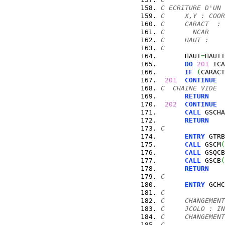
C ECRITURE D'UN 
C     X,Y : COOR
C     CARACT  : 
C       NCAR    
C     HAUT :
C
      HAUT
=
HAUTT
DO
201
 ICA
IF
(
CARACT
201
CONTINUE
C  CHAINE VIDE
RETURN
202
CONTINUE
CALL
 GSCHA
RETURN
C
ENTRY
 GTRB
CALL
 GSCM
(
CALL
 GSQCB
CALL
 GSCB
(
RETURN
C
ENTRY
 GCHC
C
C     CHANGEMENT
C     JCOLO : IN
C     CHANGEMENT
C