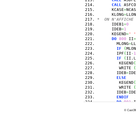
CALL
 ASFCO
      KCASE
=
NCAS
      KLONG
=
LLON
*  ON N'AFFICHE 
      IDEB1
=
0
      IDEB
=
1
      KEGEND
=
' '
DO
800
 II
=
        MLONG
=
LL
IF
(
MLON
        IPF
(
II
-
1
IF
(
II.
L
         KEGEND
(
         WRITE 
(
        IDEB
=
IDE
ELSE
         KEGEND
(
         WRITE 
(
        IDEB
=
IDE
ENDIF
DO
801
 I
C        IF (LE
© Cast3M
IF
(
LEG
&
          
801
CONTINUE
         III
=
MLO
802
CONTINUE
C       KEGEND(I