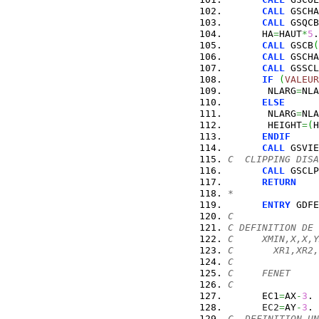
CALL
 GSCHA
CALL
 GSQCB
      HA
=
HAUT
*
5
.
CALL
 GSCB
(
CALL
 GSCHA
CALL
 GSSCL
IF
(
VALEUR
       NLARG
=
NLA
ELSE
       NLARG
=
NLA
       HEIGHT
=
(
H
ENDIF
CALL
 GSVIE
C  CLIPPING DISA
CALL
 GSCLP
RETURN
*
ENTRY
 GDFE
C
C DEFINITION DE 
C     XMIN,X,X,Y
C       XR1,XR2,
C               
C     FENET     
C
      EC1
=
AX
-
3
.
EC2
=
AY
-
3
.
C  DEFINITION UN