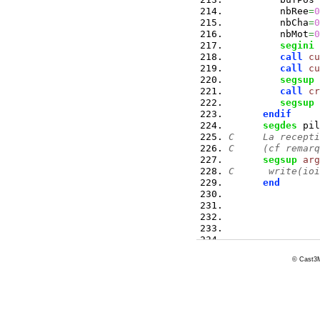
         nbRee
=
0
         nbCha
=
0
         nbMot
=
0
segini
 
call
cu
call
cu
segsup
 
call
cr
segsup
 
endif
segdes
 pil
C     La recepti
C     (cf remarq
segsup
arg
C      write(ioi
end
© Cast3M