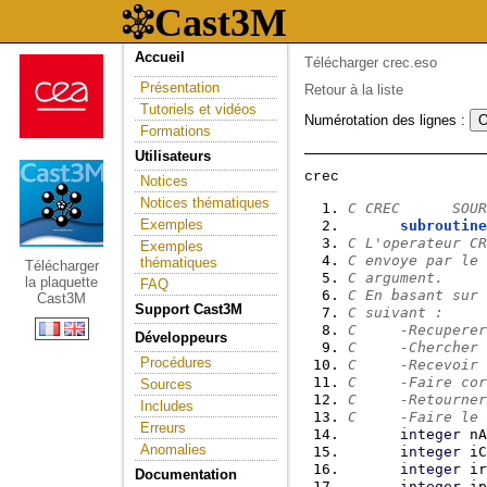
Accueil
Télécharger crec.eso
Présentation
Retour à la liste
Tutoriels et vidéos
Numérotation des lignes :
Formations
Utilisateurs
Notices
Notices thématiques
C CREC      SOUR
Exemples
subroutine
C L'operateur CR
Exemples
C envoye par le 
thématiques
Télécharger
C argument.
la plaquette
FAQ
C En basant sur 
Cast3M
Support Cast3M
C suivant :
C     -Recuperer
Développeurs
C     -Chercher 
Procédures
C     -Recevoir 
C     -Faire cor
Sources
C     -Retourner
Includes
C     -Faire le 
Erreurs
integer
 nA
Anomalies
integer
 iC
integer
 ir
Documentation
integer
 ip