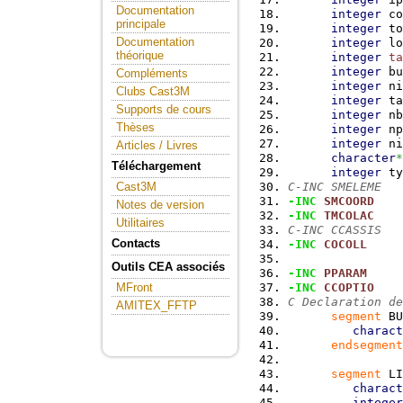
Documentation
integer
 co
principale
integer
 to
Documentation
integer
 lo
théorique
integer
ta
integer
 bu
Compléments
integer
 ni
Clubs Cast3M
integer
 ta
Supports de cours
integer
 nb
Thèses
integer
 np
integer
 ni
Articles / Livres
character
*
Téléchargement
integer
 ty
C-INC SMELEME
Cast3M
-INC
SMCOORD
Notes de version
-INC
TMCOLAC
Utilitaires
C-INC CCASSIS
Contacts
-INC
COCOLL
Outils CEA associés
-INC
PPARAM
-INC
CCOPTIO
MFront
C Declaration de
AMITEX_FFTP
segment
 BU
charact
endsegment
segment
 LI
charact
integer