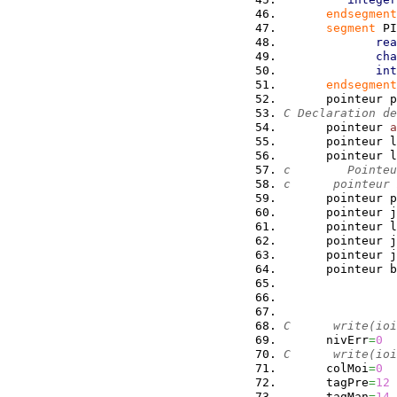
endsegment
segment
 PI
rea
cha
int
endsegment
      pointeur p
C Declaration de
      pointeur 
a
      pointeur l
      pointeur l
c        Pointeu
c      pointeur 
      pointeur p
      pointeur j
      pointeur l
      pointeur j
      pointeur j
      pointeur b
C      write(ioi
      nivErr
=
0
C      write(ioi
      colMoi
=
0
      tagPre
=
12
      tagMan
=
14