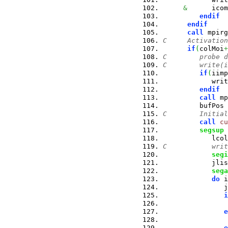
&
      icom
endif
endif
call
 mpirg
C     Activation
if
(
colMoi
+
C        probe d
C        write(i
if
(
iimp
            writ
endif
call
 mp
         bufPos 
C        Initial
call
cu
segsup
 
            lcol
C           writ
segi
            jlis
sega
do
 i
               j
i
e
e