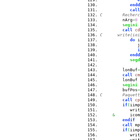
endd
call
C        Recherc
         nArg
=
0
segini
 
call
cd
C      write(ioi
do
 i
               j
i
endd
segd
         lonBuf
=
call
cm
         lonBuf 
segini
 
         bufPos
=
C        Paquett
call
cp
if
(
iimp
            writ
&
      icom
endif
call
 mp
if
(
iimp
            writ
            writ