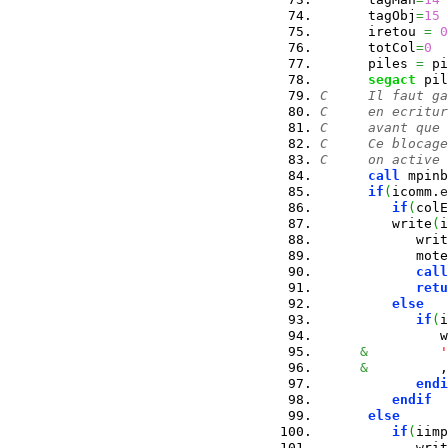
      tagObj
=
15
      iretou 
=
0
      totCol
=
0
      piles 
=
 pi
segact
 pil
C     Il faut ga
C     en ecritur
C     avant que 
C     Ce blocage
C     on active 
call
 mpinb
if
(
icomm.
e
if
(
colE
         write
(
i
            writ
            mote
call
retu
else
if
(
i
               w
&
'
&
         ,
endi
endif
else
if
(
iimp
            writ