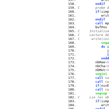
endif
C        probe d
if
(
iimp
            writ
endif
call
 mp
         bufPos 
C     Initialisa
C     Lecture de
C      write(ioi
sega
do
 i
               j
i
endd
         nbRee
=
0
         nbCha
=
0
         nbMot
=
0
segini
 
call
cu
call
cu
if
(
nivE
call
cu
segsup
 
C     Lie les ob
if
(
iimp
            writ
endif