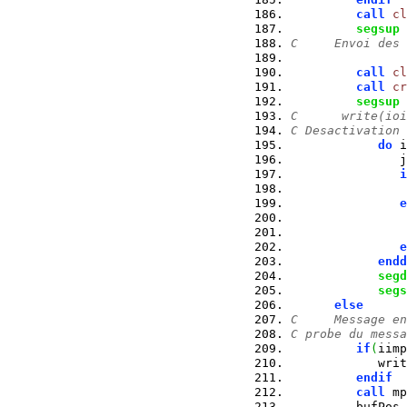
call
cl
segsup
 
C     Envoi des 
call
cl
call
cr
segsup
 
C      write(ioi
C Desactivation 
do
 i
               j
i
e
                
e
endd
segd
segs
else
C     Message en
C probe du messa
if
(
iimp
            writ
endif
call
 mp
         bufPos 