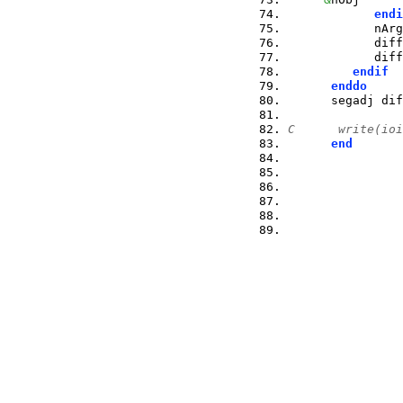
endi
            nArg
            diff
            diff
endif
enddo
      segadj dif
C      write(ioi
end