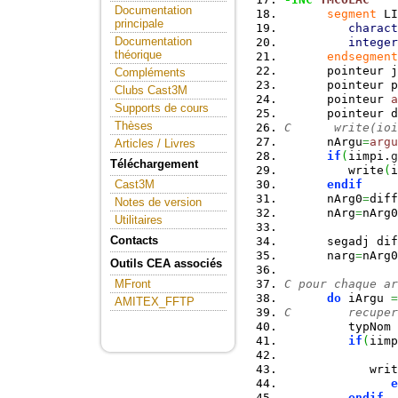
Documentation
segment
 LI
principale
charact
Documentation
integer
théorique
endsegment
      pointeur j
Compléments
      pointeur p
Clubs Cast3M
      pointeur 
a
Supports de cours
      pointeur d
Thèses
C      write(ioi
      nArgu
=
argu
Articles / Livres
if
(
iimpi.
g
Téléchargement
         write
(
i
endif
Cast3M
      nArg0
=
diff
Notes de version
      nArg
=
nArg0
Utilitaires
Contacts
      segadj dif
      narg
=
nArg0
Outils CEA associés
C pour chaque ar
MFront
do
 iArgu 
=
AMITEX_FFTP
C        recuper
         typNom 
if
(
iimp
            writ
e
endif