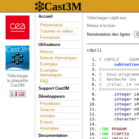
Accueil
Télécharger cdpili.eso
Présentation
Retour à la liste
Tutoriels et vidéos
Numérotation des lignes :
Formations
Utilisateurs
Notices
Notices thématiques
C CDPILI    SOUR
Exemples
subroutine
C===============
Exemples
C  Sous-programm
thématiques
Télécharger
C  Recheche les 
la plaquette
FAQ
C  jcolac. Le re
Cast3M
Support Cast3M
C===============
integer
 iA
Développeurs
integer
 nA
Procédures
integer
 iP
integer
 nO
Sources
integer
 iP
Includes
character
*
Erreurs
Anomalies
-INC
PPARAM
-INC
CCOPTIO
Documentation
-INC
TMCOLAC