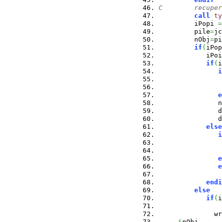
C        recuper
call
ty
         iPopi 
=
         pile
=
jc
         nObj
=
pi
if
(
iPop
            iPoi
if
(
i
i
                
                
e
               n
               d
               d
else
i
                
e
e
endi
else
if
(
i
                
              wr
&
nObj