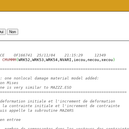
CE    OF166741  25/11/04    21:15:29     12349          
CMVMMM
(
WRK52,WRK53,WRK54,NVARI,iecou,necou,xecou
)
=======================================================
: one nonlocal damage material model added:
on Mises
ne is very similar to MAZZZ.ESO
=======================================================
deformation initiale et l'increment de deformation
 la contrainte initiale et l'increment de contrainte
uis appelle la subroutine MAZARS
en entree
  nombre de composantes dans les vecteurs des contrainte