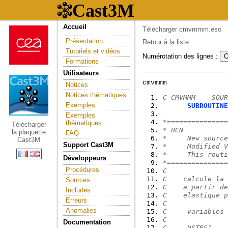
Accueil
Télécharger cmvmmm.eso
Présentation
Retour à la liste
Tutoriels et vidéos
Numérotation des lignes :
Formations
Utilisateurs
Notices
Notices thématiques
C CMVMMM    SOUR
Exemples
SUBROUTINE
Exemples
*===============
thématiques
Télécharger
* BCN
la plaquette
FAQ
*     New source
Cast3M
Support Cast3M
*     Modified V
*     This routi
Développeurs
*===============
Procédures
C
C    calcule la 
Sources
C    a partir de
Includes
C    elastique p
Erreurs
C
Anomalies
C     variables 
C
Documentation
C     NSTRS1    