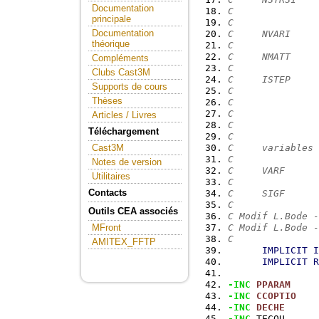
Documentation
C               
principale
C
Documentation
C     NVARI     
théorique
C
C     NMATT    
Compléments
C
Clubs Cast3M
C     ISTEP     
Supports de cours
C               
Thèses
C               
C               
Articles / Livres
C               
Téléchargement
C
C     variables 
Cast3M
C
Notes de version
C     VARF      
Utilitaires
C
Contacts
C     SIGF      
C
Outils CEA associés
C Modif L.Bode -
C Modif L.Bode -
MFront
C
AMITEX_FFTP
IMPLICIT
I
IMPLICIT
R
-INC
PPARAM
-INC
CCOPTIO
-INC
DECHE
-INC
 TECOU