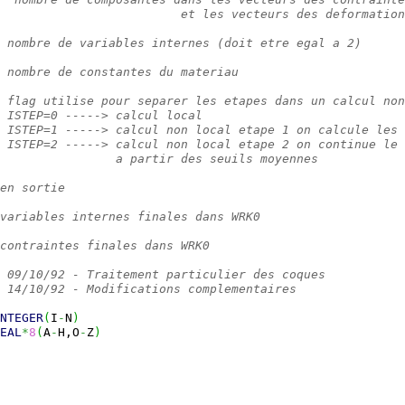
                         et les vecteurs des deformation
 nombre de variables internes (doit etre egal a 2)
  nombre de constantes du materiau
 flag utilise pour separer les etapes dans un calcul non
 ISTEP=0 -----> calcul local
 ISTEP=1 -----> calcul non local etape 1 on calcule les 
 ISTEP=2 -----> calcul non local etape 2 on continue le 
                a partir des seuils moyennes
en sortie
variables internes finales dans WRK0
contraintes finales dans WRK0
 09/10/92 - Traitement particulier des coques
 14/10/92 - Modifications complementaires
NTEGER
(
I
-
N
)
EAL
*
8
(
A
-
H,O
-
Z
)