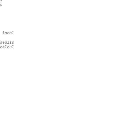
s
 local
seuils
calcul