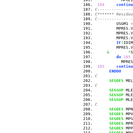
104
continu
C---------------
C******* Residuu
C---------------
         USGM1 
=
         MPRES.
V
         MPRES.
V
         MPRES.
V
IF
(
IDIM
         MPRES.
V
&
*
S
do
105
 
           MPRES
105
continu
ENDDO
C
SEGDES
 MEL
C
SEGSUP
 MLE
SEGSUP
 MLE
SEGSUP
 MLE
C
SEGDES
 MPN
SEGDES
 MPV
SEGDES
 MPS
SEGDES
 MPR
SEGDES
 MPP
SEGDES
 MPV