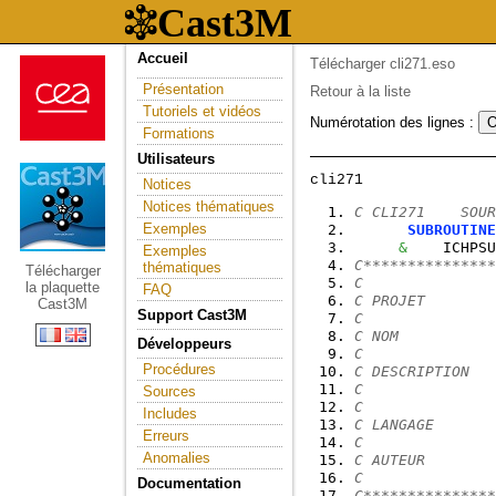
Accueil
Télécharger cli271.eso
Présentation
Retour à la liste
Tutoriels et vidéos
Numérotation des lignes :
Formations
Utilisateurs
Notices
Notices thématiques
C CLI271    SOUR
Exemples
SUBROUTINE
&
    ICHPSU
Exemples
C***************
thématiques
Télécharger
C
la plaquette
FAQ
C PROJET        
Cast3M
Support Cast3M
C
C NOM           
Développeurs
C
Procédures
C DESCRIPTION   
C               
Sources
C
Includes
C LANGAGE       
Erreurs
C
Anomalies
C AUTEUR        
C
Documentation
C***************