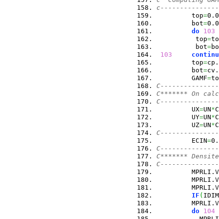
c---------------
         top
=
0.0
         bot
=
0.0
do
103
 
          top
=
to
          bot
=
bo
103
continu
         top
=
cp.
         bot
=
cv.
         GAMF
=
to
C---------------
C******* On calc
C---------------
         UX
=
UN
*
C
         UY
=
UN
*
C
         UZ
=
UN
*
C
C---------------
         ECIN
=
0.
C--------------
C******* Densite
C--------------
         MPRLI.
V
         MPRLI.
V
         MPRLI.
V
IF
(
IDIM
         MPRLI.
V
do
104
 
           MPRLI