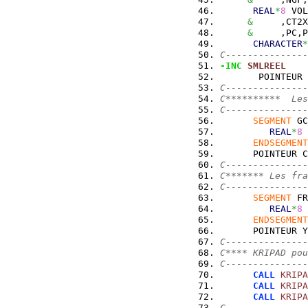
REAL
*
8
 VO
&
     ,CT2X
&
     ,PC,P
CHARACTER
*
C---------------
-INC
SMLREEL
       POINTEUR 
C---------------
C**********  Les
C---------------
SEGMENT
 GC
REAL
*
8
 
ENDSEGMENT
      POINTEUR C
C---------------
C******* Les fra
C---------------
SEGMENT
 FR
REAL
*
8
 
ENDSEGMENT
      POINTEUR Y
C---------------
C**** KRIPAD pou
C---------------
CALL
KRIPA
CALL
KRIPA
CALL
KRIPA
C---------------