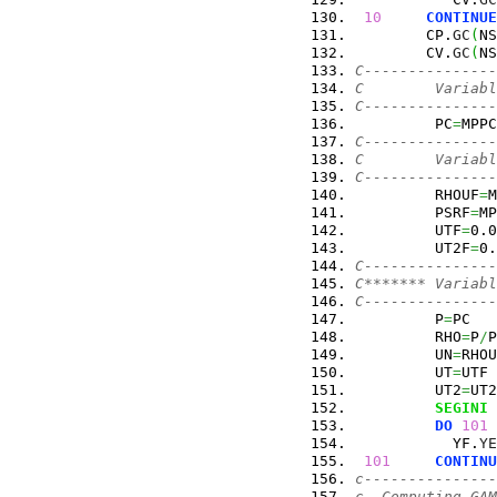
10
CONTINUE
        CP.
GC
(
NS
        CV.
GC
(
NS
C---------------
C        Variabl
C---------------
         PC
=
MPPC
C---------------
C        Variabl
C---------------
         RHOUF
=
M
         PSRF
=
MP
         UTF
=
0.0
         UT2F
=
0.
C---------------
C******* Variabl
C---------------
         P
=
PC
         RHO
=
P
/
P
         UN
=
RHOU
         UT
=
UTF
         UT2
=
UT2
SEGINI
 
DO
101
 
           YF.
YE
101
CONTINU
c---------------
c  Computing GAM