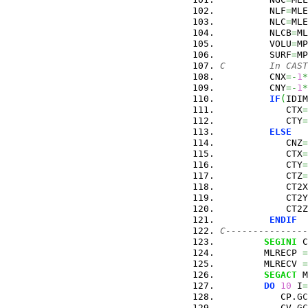
         NLF
=
MLE
         NLC
=
MLE
         NLCB
=
ML
         VOLU
=
MP
         SURF
=
MP
C        In CAST
         CNX
=-
1
*
         CNY
=-
1
*
IF
(
IDIM
            CTX
=
            CTY
=
ELSE
            CNZ
=
            CTX
=
            CTY
=
            CTZ
=
            CT2X
            CT2Y
            CT2Z
ENDIF
C---------------
SEGINI
 C
        MLRECP 
=
        MLRECV 
=
SEGACT
 M
DO
10
 I
=
           CP.
GC
           CV.
GC