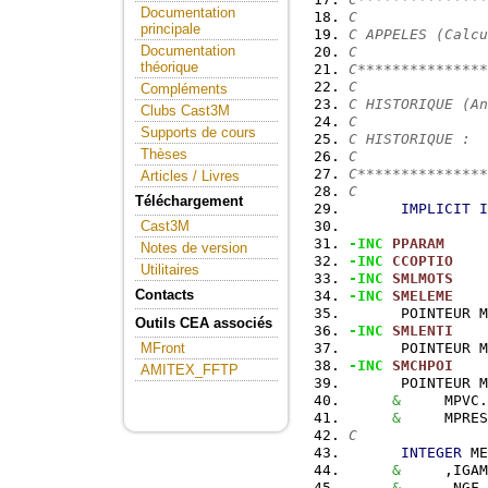
Documentation
C
principale
C APPELES (Calcu
Documentation
C
théorique
C***************
C
Compléments
C HISTORIQUE (An
Clubs Cast3M
C
Supports de cours
C HISTORIQUE :
Thèses
C
C***************
Articles / Livres
C
Téléchargement
IMPLICIT
I
Cast3M
-INC
PPARAM
Notes de version
-INC
CCOPTIO
Utilitaires
-INC
SMLMOTS
Contacts
-INC
SMELEME
      POINTEUR M
Outils CEA associés
-INC
SMLENTI
      POINTEUR M
MFront
-INC
SMCHPOI
AMITEX_FFTP
      POINTEUR M
&
     MPVC.
&
     MPRES
C
INTEGER
 ME
&
     ,IGAM
&
     ,NGF,