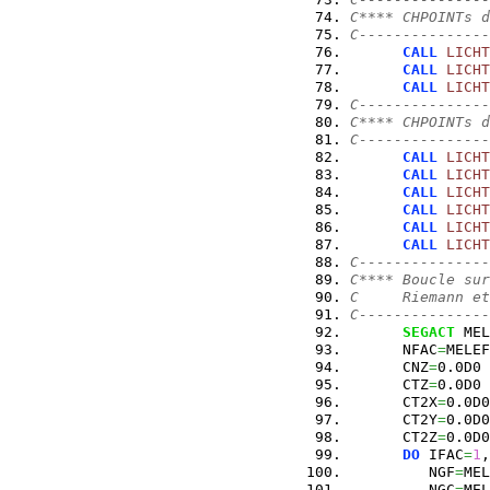
C**** CHPOINTs d
C---------------
CALL
LICHT
CALL
LICHT
CALL
LICHT
C---------------
C**** CHPOINTs d
C---------------
CALL
LICHT
CALL
LICHT
CALL
LICHT
CALL
LICHT
CALL
LICHT
CALL
LICHT
C---------------
C**** Boucle sur
C     Riemann et
C---------------
SEGACT
 MEL
      NFAC
=
MELEF
      CNZ
=
0.0D0
      CTZ
=
0.0D0
      CT2X
=
0.0D0
      CT2Y
=
0.0D0
      CT2Z
=
0.0D0
DO
 IFAC
=
1
,
         NGF
=
MEL
         NGC
=
MEL