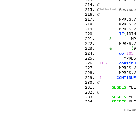
C---------------
C******* Residuu
C---------------
         MPRES.
V
         MPRES.
V
         MPRES.
V
IF
(
IDIM
&
        MP
         MPRES.
V
&
(
0
do
105
 
           MPRES
105
continu
         MPRES.
V
         MPRES.
V
1
CONTINUE
C
SEGDES
 MEL
C
SEGDES
 MLE
SEGDES
 MLE
SEGDES
 MLE
© Cast3M
C
SEGDES
 MPN
SEGDES
 MPV
SEGDES
 MPS
SEGDES
 MPL
SEGDES
 MPR