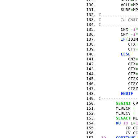
         VOLU
=
MP
         SURF
=
MP
C---------------
C        In CAST
C---------------
         CNX
=-
1
*
         CNY
=-
1
*
IF
(
IDIM
            CTX
=
            CTY
=
ELSE
            CNZ
=
            CTX
=
            CTY
=
            CTZ
=
            CT2X
            CT2Y
            CT2Z
ENDIF
C---------------
SEGINI
 CP
       MLRECP 
=
 
       MLRECV 
=
 
SEGACT
 ML
DO
10
 I
=
1
           CP.
GC
           CV.
GC
10
CONTINUE