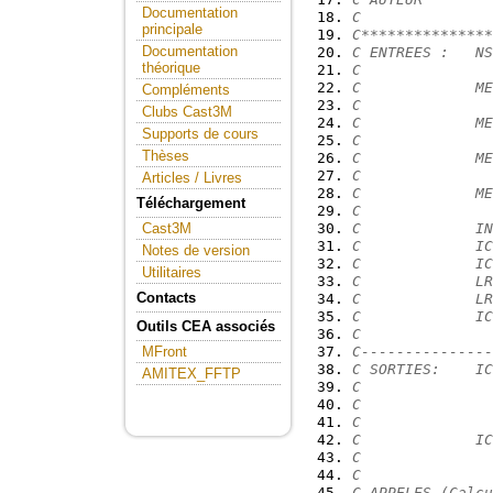
Documentation
C
principale
C***************
Documentation
C ENTREES :   NS
théorique
C               
C             ME
Compléments
C               
Clubs Cast3M
C             ME
Supports de cours
C               
Thèses
C             ME
C               
Articles / Livres
C             ME
Téléchargement
C               
C             IN
Cast3M
C             IC
Notes de version
C             IC
Utilitaires
C             LR
Contacts
C             LR
C             IC
Outils CEA associés
C               
C---------------
MFront
C SORTIES:    IC
AMITEX_FFTP
C               
C               
C               
C             IC
C               
C
C APPELES (Calcu