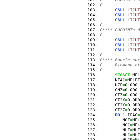
C---------------
CALL
LICHT
CALL
LICHT
CALL
LICHT
C---------------
C**** CHPOINTs d
C---------------
CALL
LICHT
CALL
LICHT
CALL
LICHT
C---------------
C**** Boucle sur
C     Riemann et
C---------------
SEGACT
 MEL
      NFAC
=
MELEF
      UZF
=
0.0D0
      CNZ
=
0.0D0
      CTZ
=
0.0D0
      CT2X
=
0.0D0
      CT2Y
=
0.0D0
      CT2Z
=
0.0D0
DO
1
 IFAC
=
         NGF
=
MEL
         NGC
=
MEL
         NLF
=
MLE
         NLC
=
MLE
         NLCB
=
ML