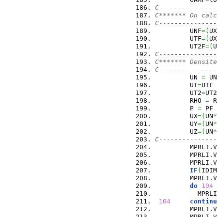
C---------------
C******* On calc
C---------------
         UNF
=
(
UX
         UTF
=
(
UX
         UT2F
=
(
U
C---------------
C******* Densite
C---------------
         UN 
=
 UN
         UT
=
UTF
         UT2
=
UT2
         RHO 
=
 R
         P 
=
 PF
         UX
=
(
UN
*
         UY
=
(
UN
*
         UZ
=
(
UN
*
C---------------
         MPRLI.
V
         MPRLI.
V
         MPRLI.
V
IF
(
IDIM
         MPRLI.
V
do
104
 
           MPRLI
104
continu
         MPRLI.
V
         MPRLI.
V