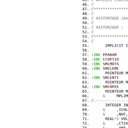
C
C***************
C
C HISTORIQUE (An
C
C HISTORIQUE :
C
C***************
C
IMPLICIT
I
-INC
PPARAM
-INC
CCOPTIO
-INC
SMLMOTS
-INC
SMELEME
      POINTEUR M
-INC
SMLENTI
      POINTEUR M
-INC
SMCHPOI
      POINTEUR M
&
     MPLIM
C---------------
INTEGER
 IN
&
     ,ICHL
&
     ,NGF,
REAL
*
8
 VOL
&
     ,CT2X
&
     ,UNF,