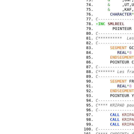
&
     ,UT,U
&
     ,KAF,
CHARACTER
*
C---------------
-INC
SMLREEL
       POINTEUR 
C---------------
C**********  Les
C---------------
SEGMENT
 GC
REAL
*
8
 
ENDSEGMENT
      POINTEUR C
C---------------
C******* Les fra
C---------------
SEGMENT
 FR
REAL
*
8
 
ENDSEGMENT
      POINTEUR Y
C---------------
C**** KRIPAD pou
C---------------
CALL
KRIPA
CALL
KRIPA
CALL
KRIPA
C---------------
C**** CHPOINTs d