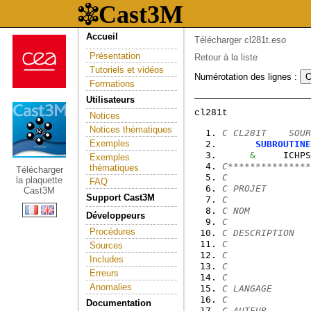
Accueil
Télécharger cl281t.eso
Présentation
Retour à la liste
Tutoriels et vidéos
Numérotation des lignes :
Formations
Utilisateurs
Notices
Notices thématiques
C CL281T    SOUR
Exemples
SUBROUTINE
&
     ICHPS
Exemples
C***************
thématiques
Télécharger
C
la plaquette
FAQ
C PROJET        
Cast3M
Support Cast3M
C
C NOM           
Développeurs
C
Procédures
C DESCRIPTION   
C               
Sources
C               
Includes
C               
Erreurs
C
Anomalies
C LANGAGE       
C
Documentation
C AUTEUR        