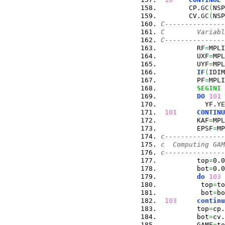
       CP.
GC
(
NSP
       CV.
GC
(
NSP
C---------------
C        Variabl
C---------------
         RF
=
MPLI
         UXF
=
MPL
         UYF
=
MPL
IF
(
IDIM
         PF
=
MPLI
SEGINI
 
DO
101
 
           YF.
YE
101
CONTINU
         KAF
=
MPL
         EPSF
=
MP
c---------------
c  Computing GAM
c---------------
         top
=
0.0
         bot
=
0.0
do
103
 
          top
=
to
          bot
=
bo
103
continu
         top
=
cp.
         bot
=
cv.
         GAMF
=
to