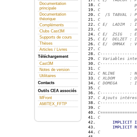
Documentation
C              p
principale
C              r
Documentation
C  /S TABVAL : P
théorique
C              p
C E/  LADIM  : I
Compléments
C              a
Clubs Cast3M
C E/  ZSIG   : E
Supports de cours
C E/  DELZET : I
Thèses
C E/  OMMAX  : V
C
Articles / Livres
C---------------
Téléchargement
C Variables inte
C---------------
Cast3M
C
Notes de version
C NLINE      : N
Utilitaires
C XLDOM      : D
Contacts
C DOMEGA     : I
C
Outils CEA associés
C---------------
C Ajouts intéres
MFront
C---------------
AMITEX_FFTP
C
C===============
C
IMPLICIT
I
IMPLICIT
R
C