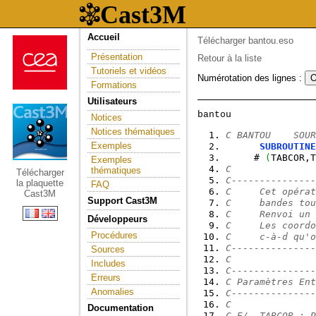
Accueil
Télécharger bantou.eso
Présentation
Retour à la liste
Tutoriels et vidéos
Numérotation des lignes :
Formations
Utilisateurs
Notices
Notices thématiques
C BANTOU    SOUR
Exemples
SUBROUTINE
     # 
(
TABCOR,T
Exemples
C
thématiques
Télécharger
C---------------
la plaquette
FAQ
C     Cet opérat
Cast3M
Support Cast3M
C     bandes tou
C     Renvoi un 
Développeurs
C     Les coordo
Procédures
C     c-à-d qu'o
C---------------
Sources
C
Includes
C---------------
Erreurs
C Paramètres Ent
Anomalies
C---------------
C
Documentation
C E/  TABCOR : P