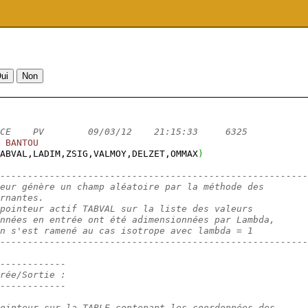
CE    PV        09/03/12    21:15:33     6325
BANTOU
ABVAL,LADIM,ZSIG,VALMOY,DELZET,OMMAX
)
--------------------------------------------------------
eur génère un champ aléatoire par la méthode des
rnantes.
pointeur actif TABVAL sur la liste des valeurs
nnées en entrée ont été adimensionnées par Lambda,
n s'est ramené au cas isotrope avec lambda = 1
--------------------------------------------------------
------------
rée/Sortie :
------------
ointeur sur la TABLE contenant les coordonnées des