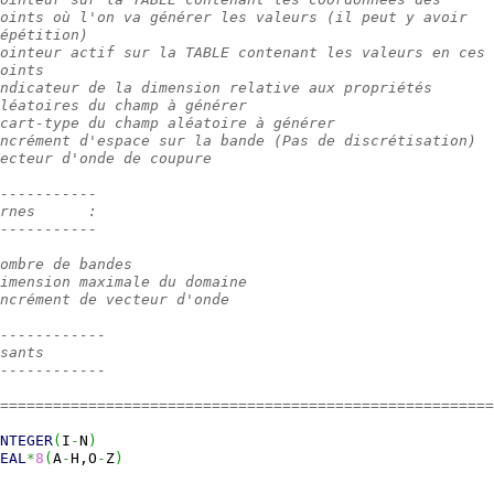
oints où l'on va générer les valeurs (il peut y avoir
épétition)
ointeur actif sur la TABLE contenant les valeurs en ces
oints
ndicateur de la dimension relative aux propriétés
léatoires du champ à générer
cart-type du champ aléatoire à générer
ncrément d'espace sur la bande (Pas de discrétisation)
ecteur d'onde de coupure
-----------
rnes      :
-----------
ombre de bandes
imension maximale du domaine
ncrément de vecteur d'onde
------------
sants
------------
========================================================
NTEGER
(
I
-
N
)
EAL
*
8
(
A
-
H,O
-
Z
)