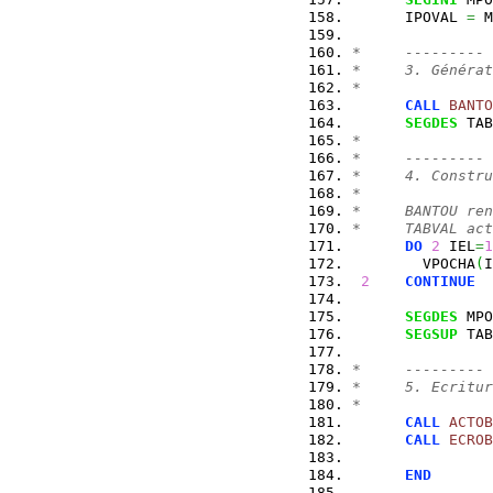
      IPOVAL 
=
 M
*     ---------
*     3. Générat
*
CALL
BANTO
SEGDES
 TAB
*
*     ---------
*     4. Constru
*
*     BANTOU ren
*     TABVAL act
DO
2
 IEL
=
1
        VPOCHA
(
I
2
CONTINUE
SEGDES
 MPO
SEGSUP
 TAB
*     ---------
*     5. Ecritur
*
CALL
ACTOB
CALL
ECROB
END