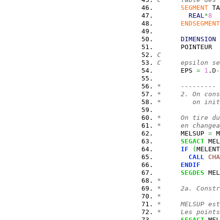
SEGMENT
 TA
REAL
*
8
ENDSEGMENT
DIMENSION
 
      POINTEUR  
C
C     epsilon se
      EPS 
=
1
.
D
-
*     ---------
*     2. On cons
*        on init
*     On tire du
*     en changea
      MELSUP 
=
 M
SEGACT
 MEL
IF
(
MELENT
CALL
CHA
ENDIF
SEGDES
 MEL
*
*     2a. Constr
*
*     MELSUP est
*     Les points
SEGACT
 MEL