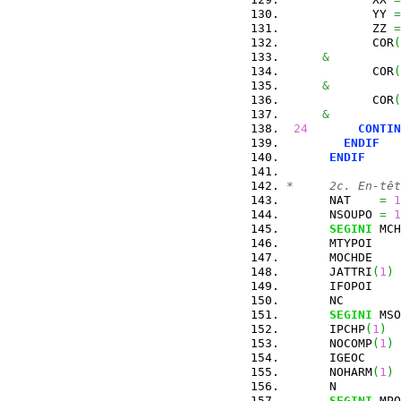
            YY 
=
            ZZ 
=
            COR
(
&
            COR
(
&
            COR
(
&
24
CONTIN
ENDIF
ENDIF
*     2c. En-têt
      NAT    
=
1
      NSOUPO 
=
1
SEGINI
 MCH
      MTYPOI    
      MOCHDE    
      JATTRI
(
1
)
      IFOPOI    
      NC        
SEGINI
 MSO
      IPCHP
(
1
)
      NOCOMP
(
1
)
      IGEOC     
      NOHARM
(
1
)
      N         
SEGINI
 MPO