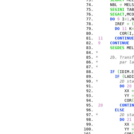
      NBL 
=
 MELS
SEGINI
 TAB
SEGACT
,MCO
DO
9
 I
=
1
,N
        IREF 
=
(
DO
11
 K
=
          COR
(
I,
11
CONTINUE
9
CONTINUE
SEGDES
 MEL
*
*     2b. Transf
*         par la
*
IF
(
IDIM.
E
IF
(
LADI
*         2D sta
DO
20
 
            XX 
=
            YY 
=
            COR
(
20
CONTIN
ELSE
*         2D sta
DO
21
 
            XX 
=
            YY 
=
            COR
(