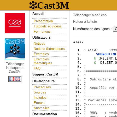
Accueil
Télécharger alea2.eso
Présentation
Retour à la liste
Tutoriels et vidéos
Numérotation des lignes :
Formations
Utilisateurs
Notices
Notices thématiques
C ALEA2     SOUR
Exemples
SUBROUTINE
&
(
MELENT,L
Exemples
&
  DELZET,O
thématiques
Télécharger
C
la plaquette
FAQ
C===============
Cast3M
Support Cast3M
C
C  Subroutine AL
Développeurs
C
Procédures
C  Appellée par 
C
Sources
C---------------
Includes
C Variables inte
Erreurs
C---------------
Anomalies
C
C  NBEL   : nomb
Documentation
C  NBPT   : nomb