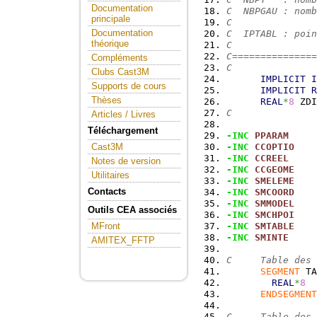
Documentation
C  NBPGAU : nomb
principale
C
Documentation
C  IPTABL : poin
théorique
C
C===============
Compléments
C
Clubs Cast3M
IMPLICIT
I
Supports de cours
IMPLICIT
R
Thèses
REAL
*
8
 ZDI
C
Articles / Livres
Téléchargement
-INC
PPARAM
-INC
CCOPTIO
Cast3M
-INC
CCREEL
Notes de version
-INC
CCGEOME
Utilitaires
-INC
SMELEME
Contacts
-INC
SMCOORD
-INC
SMMODEL
Outils CEA associés
-INC
SMCHPOI
-INC
SMTABLE
MFront
-INC
SMINTE
AMITEX_FFTP
C     Table des 
SEGMENT
 TA
REAL
*
8
  
ENDSEGMENT
C     Table des 