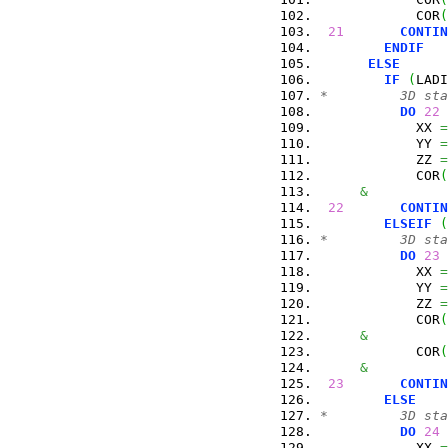
            COR
(
21
CONTIN
ENDIF
ELSE
IF
(
LADI
*         3D sta
DO
22
 
            XX 
=
            YY 
=
            ZZ 
=
            COR
(
&
22
CONTIN
ELSEIF
(
*         3D sta
DO
23
 
            XX 
=
            YY 
=
            ZZ 
=
            COR
(
&
            COR
(
&
23
CONTIN
ELSE
*         3D sta
DO
24
 
            XX 
=