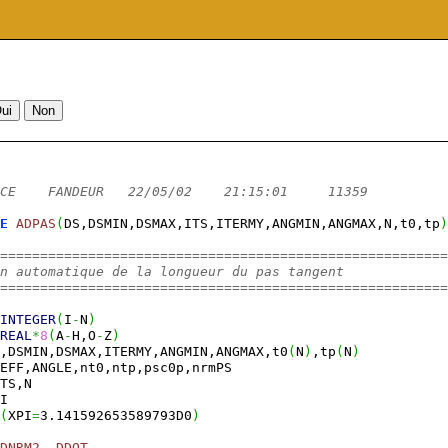
CE    FANDEUR   22/05/02    21:15:01     11359          
E
ADPAS
(
DS,DSMIN,DSMAX,ITS,ITERMY,ANGMIN,ANGMAX,N,t0,tp
)
========================================================
n automatique de la longueur du pas tangent 
========================================================
INTEGER
(
I
-
N
)
REAL
*
8
(
A
-
H,O
-
Z
)
,DSMIN,DSMAX,ITERMY,ANGMIN,ANGMAX,t0
(
N
)
,tp
(
N
)
EFF,ANGLE,nt0,ntp,psc0p,nrmPS
TS,N
I
(
XPI
=
3.141592653589793D0
)
DNRM2
, 
DDOT