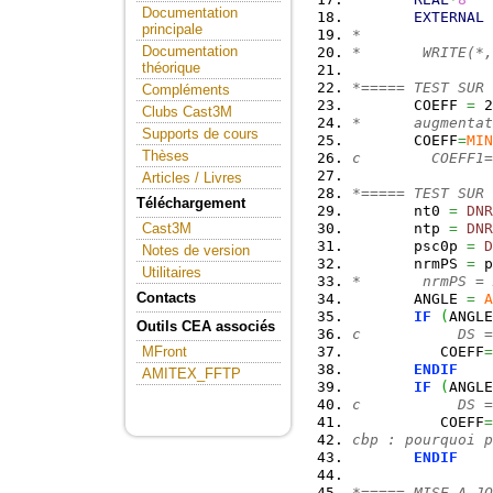
Documentation
EXTERNAL
principale
*
Documentation
*       WRITE(*,
théorique
*===== TEST SUR 
Compléments
       COEFF 
=
 2
Clubs Cast3M
*      augmentat
Supports de cours
       COEFF
=
MIN
Thèses
c        COEFF1=
Articles / Livres
*===== TEST SUR 
Téléchargement
       nt0 
=
DNR
       ntp 
=
DNR
Cast3M
       psc0p 
=
D
Notes de version
       nrmPS 
=
 p
Utilitaires
*       nrmPS = 
Contacts
       ANGLE 
=
A
IF
(
ANGLE
Outils CEA associés
c           DS =
          COEFF
=
MFront
ENDIF
AMITEX_FFTP
IF
(
ANGLE
c           DS =
          COEFF
=
cbp : pourquoi p
ENDIF
*===== MISE A JO