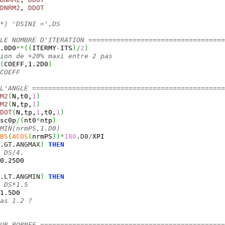
DNRM2
, 
DDOT
*) 'DSINI =',DS
LE NOMBRE D'ITERATION ==================================
.0D0
**
(
(
ITERMY
-
ITS
)
/
2
)
ion de +20% maxi entre 2 pas
(
COEFF,1.2D0
)
COEFF
L'ANGLE ================================================
M2
(
N,t0,
1
)
M2
(
N,tp,
1
)
DOT
(
N,tp,
1
,t0,
1
)
sc0p
/
(
nt0
*
ntp
)
MIN(nrmPS,1.D0)
BS
(
ACOS
(
nrmPS
)
)
*
180
.
D0
/
XPI
.
GT
.
ANGMAX
)
THEN
 DS/4.
0.25D0
.
LT
.
ANGMIN
)
THEN
 DS*1.5
1.5D0
as 1.2 ?          
UR BORNEE ==============================================