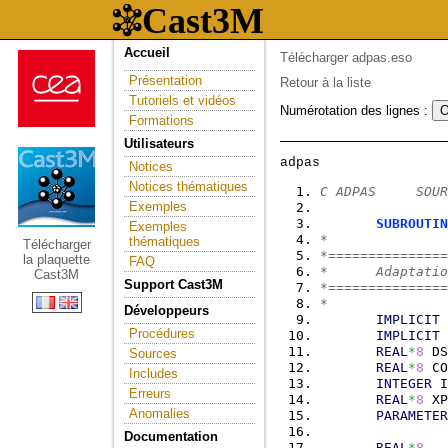
Accueil
Télécharger adpas.eso
Présentation
Retour à la liste
Tutoriels et vidéos
Numérotation des lignes :
Formations
Utilisateurs
Notices
Notices thématiques
C ADPAS     SOUR
Exemples
SUBROUTIN
Exemples
*
thématiques
Télécharger
*===============
la plaquette
FAQ
*      Adaptatio
Cast3M
Support Cast3M
*===============
*
Développeurs
IMPLICIT
Procédures
IMPLICIT
REAL
*
8
 DS
Sources
REAL
*
8
 CO
Includes
INTEGER
 I
Erreurs
REAL
*
8
 XP
Anomalies
PARAMETER
Documentation
REAL
*
8