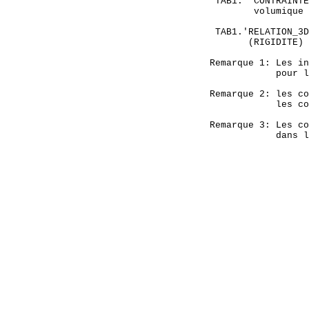
    TAB1. 'CONTRAINTE
           volumique 
    TAB1.'RELATION_3D
          (RIGIDITE) 
   Remarque 1: Les in
               pour l
   Remarque 2: les co
               les co
   Remarque 3: Les co
               dans l