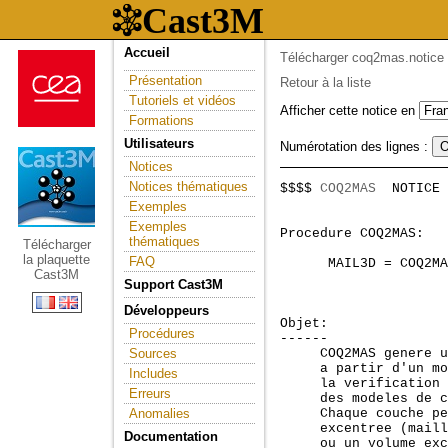
Accueil
Télécharger coq2mas.notice
Présentation
Retour à la liste
Tutoriels et vidéos
Afficher cette notice en
Formations
Utilisateurs
Numérotation des lignes :
Notices
Notices thématiques
$$$$ 
COQ2MAS
  NOTICE 
                     
Exemples
Exemples
Procedure COQ2MAS:   
thématiques
Télécharger
la plaquette
FAQ
      MAIL3D = COQ2MA
Cast3M
Support Cast3M
Développeurs
Objet:

Procédures
------

Sources
     COQ2MAS genere u
     a partir d'un mo
Includes
     la verification 
Erreurs
     des modeles de c
Anomalies
     Chaque couche pe
     excentree (maill
Documentation
     ou un volume exc