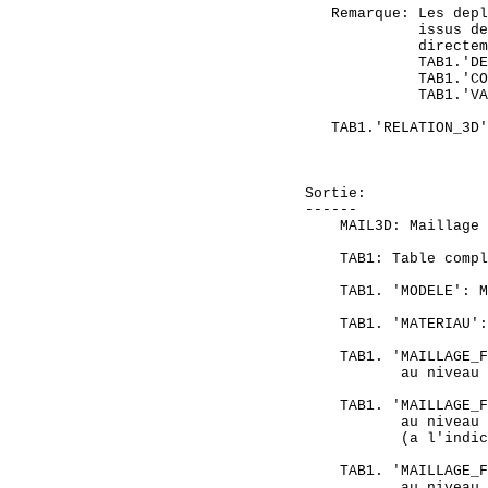
   Remarque: Les depl
             issus de
             directem
             TAB1.'DE
             TAB1.'CO
             TAB1.'VA
   TAB1.'RELATION_3D'
                     
                     
Sortie:

------

    MAIL3D: Maillage 
    TAB1: Table compl
    TAB1. 'MODELE': M
    TAB1. 'MATERIAU':
    TAB1. 'MAILLAGE_F
           au niveau 
    TAB1. 'MAILLAGE_F
           au niveau 
           (a l'indic
    TAB1. 'MAILLAGE_F
           au niveau 