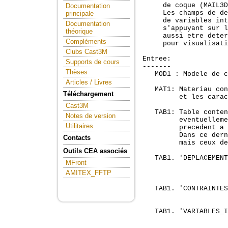
     de coque (MAIL3D
Documentation
     Les champs de de
principale
     de variables int
Documentation
     s'appuyant sur l
théorique
     aussi etre deter
Compléments
     pour visualisati
Clubs Cast3M
Entree:

Supports de cours
-------

Thèses
   MOD1 : Modele de c
Articles / Livres
   MAT1: Materiau con
Téléchargement
         et les carac
Cast3M
   TAB1: Table conten
Notes de version
         eventuelleme
Utilitaires
         precedent a 
         Dans ce dern
Contacts
         mais ceux de
Outils CEA associés
   TAB1. 'DEPLACEMENT
MFront
                     
AMITEX_FFTP
                     
   TAB1. 'CONTRAINTES
                     
   TAB1. 'VARIABLES_I
                     