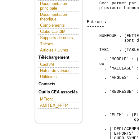
     Ceci permet par 
Documentation
     plusieurs harmon
principale
Documentation
théorique
Entree :

Compléments
-------

Clubs Cast3M
     NUMFOUR : (ENTIE
Supports de cours
               sont d
Thèses
     TAB1    : (TABLE
Articles / Livres
Téléchargement
       . 'MODELE' : (
     ou

Cast3M
       . 'MAILLAGE' :
Notes de version
Utilitaires
       . 'ANGLES'   :
                     
Contacts
       . 'REDRESSE' :
Outils CEA associés
                     
MFront
                     
AMITEX_FFTP
                     
       . 'ELIM' : (FL
                   op
       . |'DEPLACEMEN
         |'EFFORTS'  
         |'CHPO_SYME'