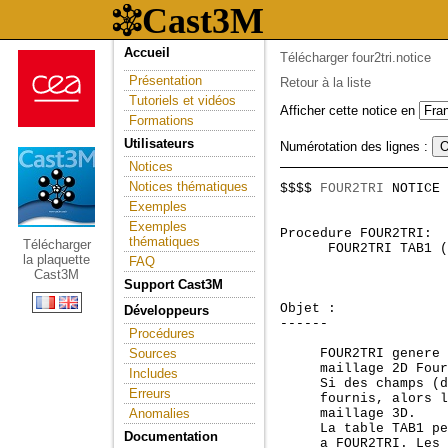
Accueil
Télécharger four2tri.notice
Présentation
Retour à la liste
Tutoriels et vidéos
Afficher cette notice en
Formations
Utilisateurs
Numérotation des lignes :
Notices
Notices thématiques
$$$$ 
FOUR2TRI
 NOTICE 
                     
Exemples
Exemples
Procedure FOUR2TRI:  
thématiques
Télécharger
      FOUR2TRI TAB1 (
la plaquette
FAQ
Cast3M
Support Cast3M
Objet :

Développeurs
------

Procédures
Sources
     FOUR2TRI genere 
     maillage 2D Four
Includes
     Si des champs (d
Erreurs
     fournis, alors l
Anomalies
     maillage 3D.

     La table TAB1 pe
Documentation
     a FOUR2TRI. Les 