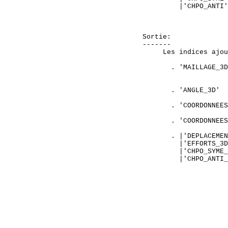
         |'CHPO_ANTI'
                     
Sortie:

-------

     Les indices ajou
       . 'MAILLAGE_3D
                     
       . 'ANGLE_3D'  
       . 'COORDONNEES
       . 'COORDONNEES
       . |'DEPLACEMEN
         |'EFFORTS_3D
         |'CHPO_SYME_
         |'CHPO_ANTI_
                     