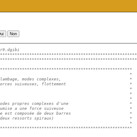
r9.dgibi
********************************************************
********************************************************
******************************************************
                                                     *
lambage, modes complexes,                            *
orces suiveuses, flottement                          *
                                                     *
                                                     *
                                                     *
odes propres complexes d'une                         *
umise a une force suiveuse                           *
e est composée de deux barres                        *
deux ressorts spiraux)                               *
                                                     *
******************************************************