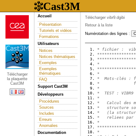
Accueil
Télécharger vibr9.dgibi
Présentation
Retour à la liste
Tutoriels et vidéos
Numérotation des lignes :
Formations
Utilisateurs
* fichier :  vib
Notices
****************
Notices thématiques
****************
Exemples
*
Exemples
****************
thématiques
*               
Télécharger
*  Mots-clés : f
la plaquette
FAQ
Cast3M
*              f
Support Cast3M
*               
*  TEST : VIBR9 
Développeurs
*               
Procédures
*   Calcul des m
Sources
*   structure so
*   (la structur
Includes
*   reliees par 
Erreurs
*               
Anomalies
****************
*
Documentation