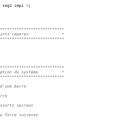
 seg2 impi 
0
;
***************************
ints reperes              *
***************************
***************************
ption du système          *
***************************
d'une barre
rre
ssorts spiraux
a force suiveuse