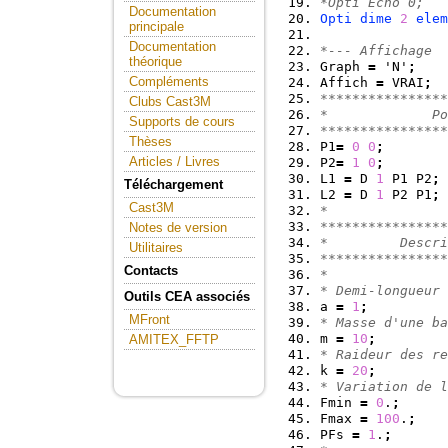
*Opti Echo 0;
Documentation
Opti
dime
2
elem
principale
Documentation
*--- Affichage
théorique
Graph 
=
 'N'
;
Compléments
Affich 
=
 VRAI
;
****************
Clubs Cast3M
*             Po
Supports de cours
****************
Thèses
P1
=
0
0
;
Articles / Livres
P2
=
1
0
;
L1 
=
 D 
1
 P1 P2
;
Téléchargement
L2 
=
 D 
1
 P2 P1
;
Cast3M
*
****************
Notes de version
*         Descri
Utilitaires
****************
Contacts
*
* Demi-longueur 
Outils CEA associés
a 
=
1
;
MFront
* Masse d'une ba
m 
=
10
;
AMITEX_FFTP
* Raideur des re
k 
=
20
;
* Variation de l
Fmin 
=
0
.
;
Fmax 
=
100
.
;
PFs 
=
1
.
;