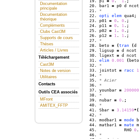
p1 
=
0
.  
1
.
;
Documentation
bar1 
=
 p0 d ncot
principale
*
Documentation
opti
elem
 qua4
;
théorique
p01 
=
0
. 
0
.
;
Compléments
p11 
=
0
. 
1
.
;
p02 
=
1
. 
0
.
;
Clubs Cast3M
p12 
=
1
. 
1
.
;
Supports de cours
*
Thèses
beto 
=
(
tran
(
d 
Articles / Livres
ligsup 
=
 d ncot 
ligext 
=
 d ncot 
Téléchargement
elim
0.001
(
beto
Cast3M
*
jointot 
=
racc
1
Notes de version
*
Utilitaires
* Acier
Contacts
*
younbar 
=
200000
Outils CEA associés
*
MFront
nubar 
=
0
.
;
*
AMITEX_FFTP
Sbar 
=
3.14159
*
(
*
modbar1 
=
mode
 b
matbar1 
=
mate
 m
          RHO 
0
.
*