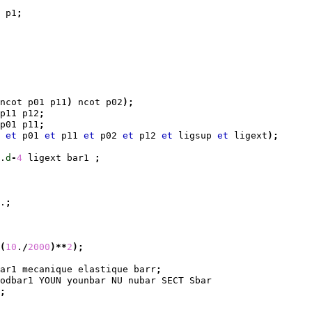
 p1
;
ncot p01 p11
)
 ncot p02
)
;
p11 p12
;
p01 p11
;
 
et
 p01 
et
 p11 
et
 p02 
et
 p12 
et
 ligsup 
et
 ligext
)
;
.
d
-
4
 ligext bar1 
;
.
;
(
10
.
/
2000
)
**
2
)
;
ar1 mecanique elastique barr
;
odbar1 YOUN younbar NU nubar SECT Sbar
;