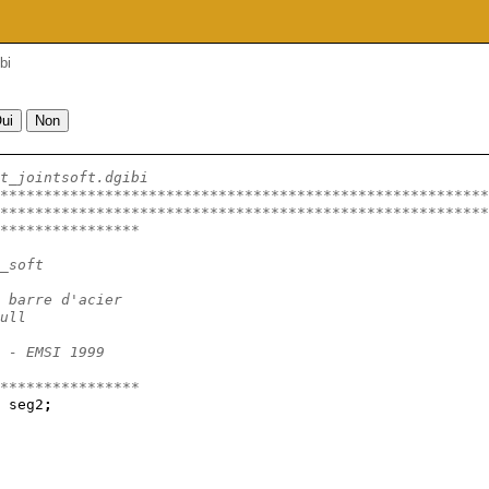
bi
t_jointsoft.dgibi
********************************************************
********************************************************
****************
_soft
 barre d'acier 
ull
 - EMSI 1999
****************
 seg2
;