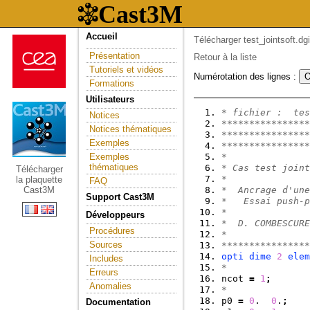
Accueil
Télécharger test_jointsoft.dgi
Présentation
Retour à la liste
Tutoriels et vidéos
Numérotation des lignes :
Formations
Utilisateurs
* fichier :  tes
Notices
****************
Notices thématiques
****************
Exemples
****************
Exemples
*
thématiques
* Cas test joint
Télécharger
*
la plaquette
FAQ
Cast3M
*  Ancrage d'une
Support Cast3M
*   Essai push-p
*
Développeurs
*  D. COMBESCURE
Procédures
*
Sources
****************
opti
dime
2
elem
Includes
*
Erreurs
ncot 
=
1
;
Anomalies
*
p0 
=
0
.  
0
.
;
Documentation