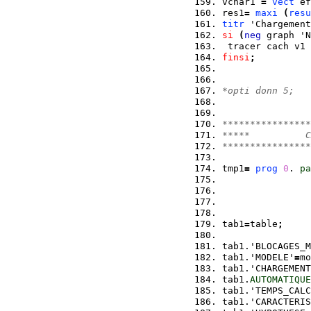
vchar1 
=
vect
 ef
res1
=
maxi
(
resu
titr
 'Chargement
si
(
neg
 graph 'N
 tracer cach v1 
finsi
;
*opti donn 5;
****************
*****          C
****************
tmp1
=
prog
0
. 
pa
tab1
=
table
;
tab1.'BLOCAGES_M
tab1.'MODELE'
=
mo
tab1.'CHARGEMENT
tab1.
AUTOMATIQUE
tab1.'TEMPS_CALC
tab1.'CARACTERIS