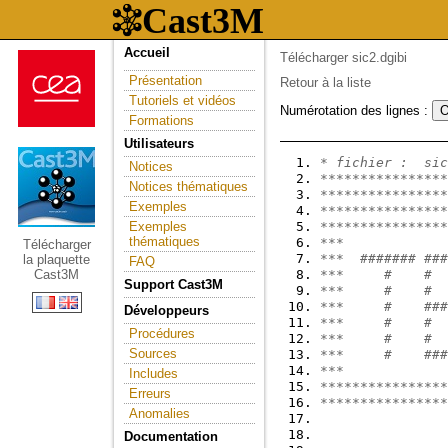
Accueil
Télécharger sic2.dgibi
Présentation
Retour à la liste
Tutoriels et vidéos
Numérotation des lignes :
Formations
Utilisateurs
* fichier :  sic
Notices
****************
Notices thématiques
****************
Exemples
****************
Exemples
****************
thématiques
***             
Télécharger
***  ####### ###
la plaquette
FAQ
Cast3M
***     #    #  
Support Cast3M
***     #    #  
***     #    ###
Développeurs
***     #    #  
Procédures
***     #    #  
Sources
***     #    ###
***             
Includes
****************
Erreurs
****************
Anomalies
Documentation