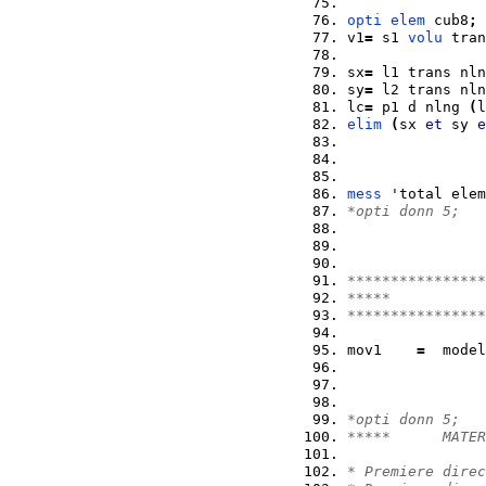
opti
elem
 cub8
;
v1
=
 s1 
volu
 tran
sx
=
 l1 trans nln
sy
=
 l2 trans nln
lc
=
 p1 d nlng 
(
l
elim
(
sx 
et
 sy 
e
mess
 'total elem
*opti donn 5;
****************
*****           
****************
mov1    
=
  model
                
*opti donn 5;
*****      MATER
* Premiere direc