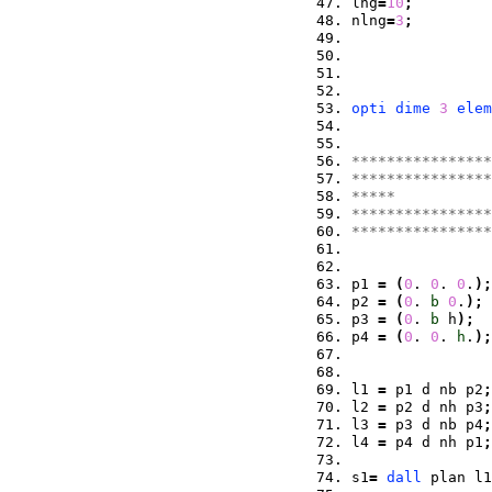
lng
=
10
;
nlng
=
3
;
opti
dime
3
elem
****************
****************
*****           
****************
****************
p1 
=
(
0
. 
0
. 
0
.
)
;
p2 
=
(
0
. 
b
0
.
)
;
p3 
=
(
0
. 
b
 h
)
;
p4 
=
(
0
. 
0
. 
h
.
)
;
l1 
=
 p1 d nb p2
;
l2 
=
 p2 d nh p3
;
l3 
=
 p3 d nb p4
;
l4 
=
 p4 d nh p1
;
s1
=
dall
 plan l1