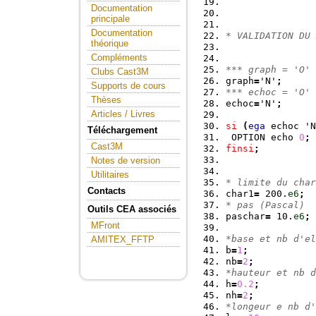
Documentation
principale
Documentation
* VALIDATION DU 
théorique
Compléments
*** graph = 'O' 
Clubs Cast3M
graph
=
'N'
;
Supports de cours
*** echoc = 'O' 
Thèses
echoc
=
'N'
;
Articles / Livres
si
(
ega
 echoc 'N
Téléchargement
 OPTION echo 
0
;
Cast3M
finsi
;
Notes de version
Utilitaires
* limite du char
Contacts
char1
=
 200.
e6
;
* pas (Pascal)
Outils CEA associés
paschar
=
 10.
e6
;
MFront
*base et nb d'el
AMITEX_FFTP
b
=
1
;
nb
=
2
;
*hauteur et nb d
h
=
0.2
;
nh
=
2
;
*longeur e nb d'