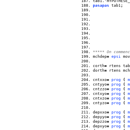
tab1.'HYPOTHESE_
pasapas
 tab1
;
***** On commenc
mchdep
=
epsi
 mov
corth
=
 rtens tab
dorth
=
 rtens mch
cntxxo
=
prog
(
m
cntyyo
=
prog
(
m
cntzzo
=
prog
(
m
cntxyo
=
prog
(
m
cntxzo
=
prog
(
m
cntyzo
=
prog
(
m
depxxo
=
prog
(
m
depyyo
=
prog
(
m
depzzo
=
prog
(
m
depxyo
=
prog
(
m