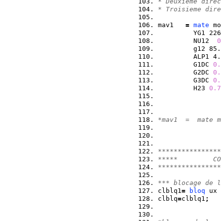
* Deuxieme direc
* Troisieme dire
mav1   
=
mate
 mo
         YG1 226
         NU12  
0
         g12 85.
         ALP1 4.
         G1DC 
0.
         G2DC 
0.
         G3DC 
0.
         H23 
0.7
*mav1  =  mate m
****************
*****         CO
****************
*** blocage de l
clblq1
=
bloq
 ux 
clblq
=
clblq1
;