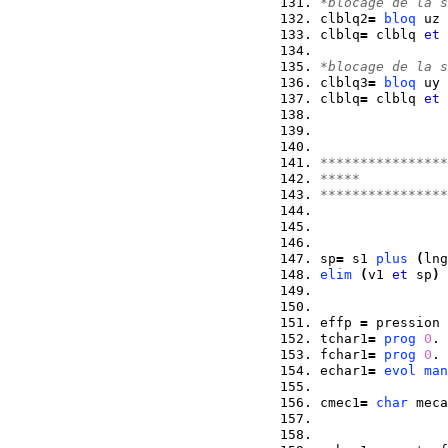
*blocage de la s
clblq2
=
bloq
 uz 
clblq
=
 clblq 
et
 
*blocage de la s
clblq3
=
bloq
 uy 
clblq
=
 clblq 
et
 
****************
*****           
****************
sp
=
 s1 
plus
(
lng
elim
(
v1 
et
 sp
)
effp 
=
 pression 
tchar1
=
prog
0
. 
fchar1
=
prog
0
. 
echar1
=
evol
man
cmec1
=
char
 meca