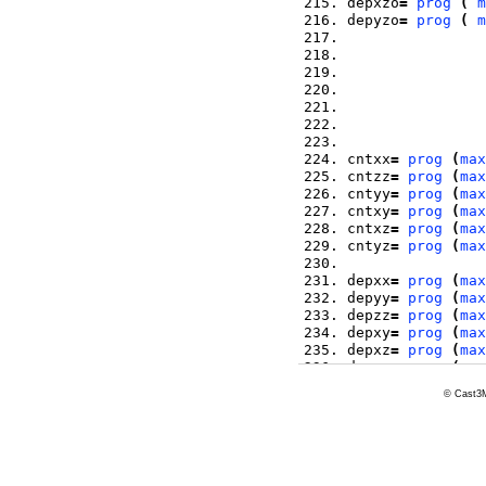
depxzo
=
prog
(
m
depyzo
=
prog
(
m
cntxx
=
prog
(
max
cntzz
=
prog
(
max
cntyy
=
prog
(
max
cntxy
=
prog
(
max
cntxz
=
prog
(
max
cntyz
=
prog
(
max
depxx
=
prog
(
max
depyy
=
prog
(
max
depzz
=
prog
(
max
depxy
=
prog
(
max
depxz
=
prog
(
max
depyz
=
prog
(
max
© Cast3M
d1
=
prog
(
maxi
(
d2
=
prog
(
maxi
(
d3
=
prog
(
maxi
(