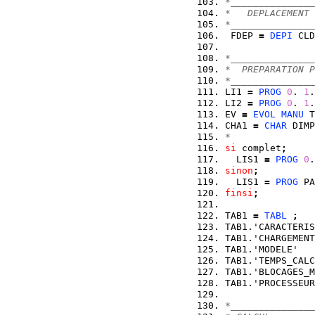
*_______________
*   DEPLACEMENT 
*_______________
 FDEP 
=
DEPI
 CLD
*_______________
*  PREPARATION P
*_______________
LI1 
=
PROG
0
. 
1
.
LI2 
=
PROG
0
. 
1
.
EV 
=
EVOL
MANU
 T
CHA1 
=
CHAR
 DIMP
*
si
 complet
;
  LIS1 
=
PROG
0
.
sinon
;
  LIS1 
=
PROG
 PA
finsi
;
TAB1 
=
TABL
;
TAB1.'CARACTERIS
TAB1.'CHARGEMENT
TAB1.'MODELE'   
TAB1.'TEMPS_CALC
TAB1.'BLOCAGES_M
TAB1.'PROCESSEUR
*_______________