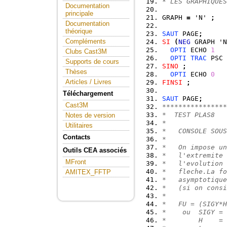
* LES GRAPHIQUES
Documentation
principale
GRAPH 
=
 'N' 
;
Documentation
théorique
SAUT
 PAGE
;
Compléments
SI
(
NEG
 GRAPH 'N
OPTI
 ECHO 
1
Clubs Cast3M
OPTI
TRAC
 PSC 
Supports de cours
SINO
;
Thèses
OPTI
 ECHO 
0
Articles / Livres
FINSI
;
Téléchargement
SAUT
 PAGE
;
Cast3M
****************
*  TEST PLAS8
Notes de version
*
Utilitaires
*   CONSOLE SOUS
Contacts
*
*   On impose un
Outils CEA associés
*   l'extremite 
MFront
*   l'evolution 
*   fleche.La fo
AMITEX_FFTP
*   asymptotiqu
*   (si on consi
*
*   FU = (SIGY*H
*    ou  SIGY = 
*        H    = 