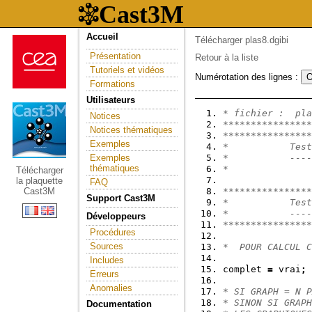
Accueil
Télécharger plas8.dgibi
Présentation
Retour à la liste
Tutoriels et vidéos
Numérotation des lignes :
Formations
Utilisateurs
* fichier :  pla
Notices
****************
Notices thématiques
****************
Exemples
*           Test
Exemples
*           ----
thématiques
*               
Télécharger
la plaquette
FAQ
Cast3M
****************
Support Cast3M
*           Test
*           ----
Développeurs
****************
Procédures
Sources
*  POUR CALCUL C
Includes
complet 
=
 vrai
;
Erreurs
Anomalies
* SI GRAPH = N P
* SINON SI GRAPH
Documentation