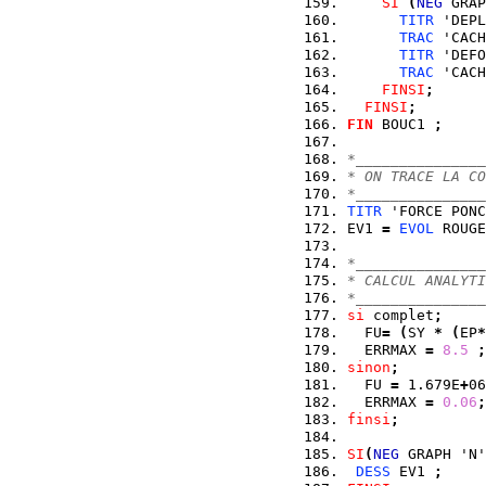
SI
(
NEG
 GRAP
TITR
 'DEPL
TRAC
 'CACH
TITR
 'DEFO
TRAC
 'CACH
FINSI
;
FINSI
;
FIN
 BOUC1 
;
*_______________
* ON TRACE LA CO
*_______________
TITR
 'FORCE PONC
EV1 
=
EVOL
 ROUGE
*_______________
* CALCUL ANALYTI
*_______________
si
 complet
;
  FU
=
(
SY 
*
(
EP
*
  ERRMAX 
=
8.5
;
sinon
;
  FU 
=
 1.679E
+
06
  ERRMAX 
=
0.06
;
finsi
;
SI
(
NEG
 GRAPH 'N'
DESS
 EV1 
;