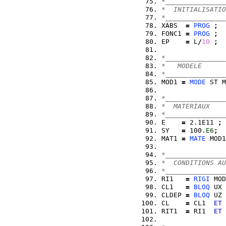
*_______________
*  INITIALISATIO
*_______________
XABS  
=
PROG
;
FONC1 
=
PROG
;
EP    
=
 L
/
10
;
*_______________
*   MODELE
*_______________
MOD1 
=
MODE
 ST M
*_______________
*  MATERIAUX
*_______________
E    
=
 2.1E11 
;
SY   
=
 100.
E6
;
MAT1 
=
MATE
 MOD1
*_______________
*  CONDITIONS AU
*_______________
RI1   
=
RIGI
 MOD
CL1   
=
BLOQ
 UX 
CLDEP 
=
BLOQ
 UZ 
CL    
=
 CL1  
ET
 
RIT1  
=
 RI1  
ET
 