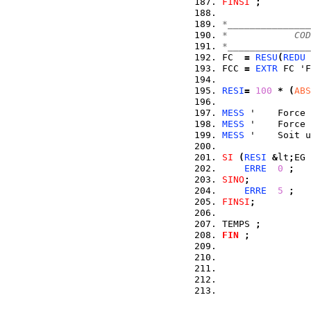
FINSI
;
*_______________
*            COD
*_______________
FC  
=
RESU
(
REDU
 
FCC 
=
EXTR
 FC 'F
RESI
=
100
*
(
ABS
MESS
 '    Force 
MESS
 '    Force 
MESS
 '    Soit u
SI
(
RESI
&
lt
;
EG 
ERRE
0
;
SINO
;
ERRE
5
;
FINSI
;
TEMPS 
;
FIN
;