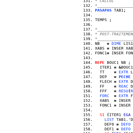
* CALCUL
*_______________
PASAPAS
 TAB1
;
TEMPS 
;
*_______________
* POST-TRAITEMEN
*_______________
NB   
=
DIME
 LIS1
XABS 
=
 INSER XAB
FONC1
=
 INSER FON
REPE
 BOUC1 NB 
;
  ITER1 
=
&
BOUC1
  TT    
=
EXTR
 L
  DEP   
=
PECHE
 
  FLECH 
=
EXTR
 D
  FF    
=
REAC
 D
  FFF   
=
RESU
(
R
FORC
=
EXTR
 F
  XABS  
=
 INSER 
  FONC1 
=
 INSER 
SI
(
ITER1 
EGA
LIST
 TAB1.'D
    DEF0 
=
DEFO
    DEF1 
=
DEFO