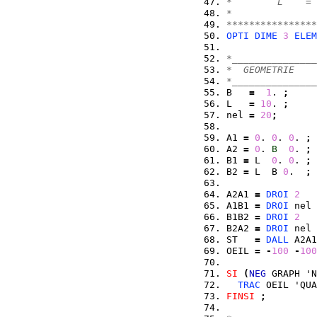
*        L    = 
*
****************
OPTI
DIME
3
ELEM
*_______________
*  GEOMETRIE
*_______________
B   
=
1
. 
;
L   
=
10
. 
;
nel 
=
20
;
A1 
=
0
. 
0
. 
0
. 
;
A2 
=
0
. 
B
0
. 
;
B1 
=
 L  
0
. 
0
. 
;
B2 
=
 L  B 
0
.  
;
A2A1 
=
DROI
2
   
A1B1 
=
DROI
 nel 
B1B2 
=
DROI
2
   
B2A2 
=
DROI
 nel 
ST   
=
DALL
 A2A1
OEIL 
=
-
100
-
100
SI
(
NEG
 GRAPH 'N
TRAC
 OEIL 'QUA
FINSI
;