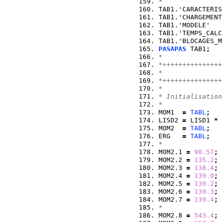
*
TAB1.'CARACTERIS
TAB1.'CHARGEMENT
TAB1.'MODELE'   
TAB1.'TEMPS_CALC
TAB1.'BLOCAGES_M
PASAPAS
 TAB1
;
*
*+++++++++++++++
*               
*+++++++++++++++
*
* Initialisation
*
MOM1  
=
TABL
;
LISD2 
=
 LISD1 
*
MOM2  
=
TABL
;
ERG   
=
TABL
;
*
MOM2.1 
=
90.57
;
MOM2.2 
=
135.2
;
MOM2.3 
=
138.4
;
MOM2.4 
=
139.0
;
MOM2.5 
=
139.2
;
MOM2.6 
=
139.3
;
MOM2.7 
=
139.4
;
*
MOM2.8 
=
543.4
;