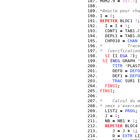
MOM2.9 
=
557.7
;
*Boucle pour cha
I 
=
0
;
REPETER
 BLOC1 
7
;
  I 
=
 I 
+
1
;
  CONT1 
=
 TAB1.
C
  DEPL1 
=
 TAB1.
D
  CHPO10 
=
CHAN
*          Trace
*  (verification
SI
(
I 
EGA
7
)
;
SI
(
NEG
 GRAPH '
TITR
 'PLAS7
     DEF0 
=
DEFO
     DEF1 
=
DEFO
TRAC
 SUR1 
(
FINSI
;
FINSI
;
*    Calcul du m
* smxx s'exercan
  LIST2 
=
PROG
;
  J 
=
0
;
  NB 
=
 NB1 
+
1
;
REPETER
 BLOC4 
     J 
=
 J 
+
1
;
     D 
=
EXTR
 LI