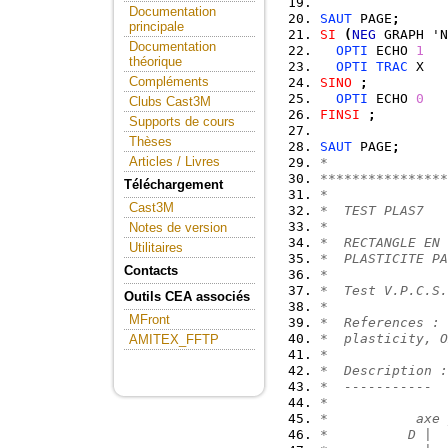
Documentation
SAUT
 PAGE
;
principale
SI
(
NEG
 GRAPH 'N
Documentation
OPTI
 ECHO 
1
théorique
OPTI
TRAC
 X   
Compléments
SINO
;
OPTI
 ECHO 
0
Clubs Cast3M
FINSI
;
Supports de cours
Thèses
SAUT
 PAGE
;
Articles / Livres
*
****************
Téléchargement
*               
Cast3M
*  TEST PLAS7   
*               
Notes de version
*  RECTANGLE EN 
Utilitaires
*  PLASTICITE PA
Contacts
*               
*  Test V.P.C.S.
Outils CEA associés
*               
MFront
*  References : 
*  plasticity, O
AMITEX_FFTP
*               
*  Description :
*  -----------  
*               
*           axe 
*          D |  