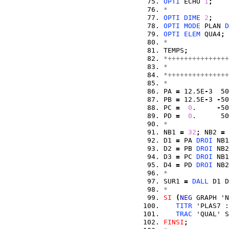
OPTI
 ECHO 
1
;
*
OPTI
DIME
2
;
OPTI
MODE
 PLAN 
D
OPTI
ELEM
 QUA4
;
*
TEMPS
;
*+++++++++++++++
*               
*+++++++++++++++
*
PA 
=
 12.5E
-
3  50
PB 
=
 12.5E
-
3 
-
50
PC 
=
0
.     
-
50
PD 
=
0
.      50
*
NB1 
=
32
;
 NB2 
=
D1 
=
 PA 
DROI
 NB1
D2 
=
 PB 
DROI
 NB2
D3 
=
 PC 
DROI
 NB1
D4 
=
 PD 
DROI
 NB2
*
SUR1 
=
DALL
 D1 D
*
SI
(
NEG
 GRAPH 'N
TITR
 'PLAS7 :
TRAC
 'QUAL' S
FINSI
;