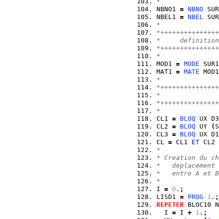
*
NBNO1 
=
NBNO
 SUR
NBEL1 
=
NBEL
 SUR
*
*+++++++++++++++
*     definition
*+++++++++++++++
*
MOD1 
=
MODE
 SUR1
MAT1 
=
MATE
 MOD1
*
*+++++++++++++++
*               
*+++++++++++++++
*
CL1 
=
BLOQ
 UX D3
CL2 
=
BLOQ
 UY 
(
S
CL3 
=
BLOQ
 UX D1
CL 
=
 CL1 
ET
 CL2 
*
* Creation du ch
*   deplacement 
*   entre A et B
*
I 
=
0
.
;
LISD1 
=
PROG
1
.
;
REPETER
 BLOC10 N
  I 
=
 I 
+
1
.
;