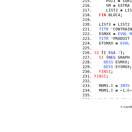
     POI1 
=
 SUR1
     SM 
=
 EXTRA 
     LIST2 
=
 LIS
FIN
 BLOC4
;
  LIST3 
=
 LIST2 
TITR
 'CONTRAIN
  ESMXX 
=
EVOL
M
TITR
 'PRODUIT 
  EYSMXX 
=
EVOL
SI
(
I 
EGA
7
)
;
SI
(
NEG
 GRAPH 
DESS
 ESMXX
;
DESS
 EYSMXX
;
FINSI
;
FINSI
;
  MOM1.
I
=
INTG
 
  MOM1.
I
=
-
1.
E
-
* Calcul de l'ec
  ERG.
I
=
100
. 
*
© Cast3M
*        Extract
*               
SI
(
I 
EGA
1
)
;
  MOM1.8 
=
EXTR
 