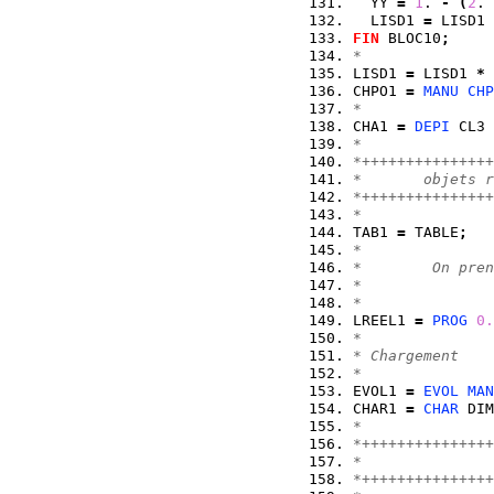
  YY 
=
1
. 
-
(
2
. 
  LISD1 
=
 LISD1 
FIN
 BLOC10
;
*
LISD1 
=
 LISD1 
*
 
CHPO1 
=
MANU
CHP
*
CHA1 
=
DEPI
 CL3 
*
*+++++++++++++++
*       objets r
*+++++++++++++++
*
TAB1 
=
 TABLE
;
*
*        On pren
*               
*
LREEL1 
=
PROG
0.
*
* Chargement
*
EVOL1 
=
EVOL
MAN
CHAR1 
=
CHAR
 DIM
*
*+++++++++++++++
*               
*+++++++++++++++