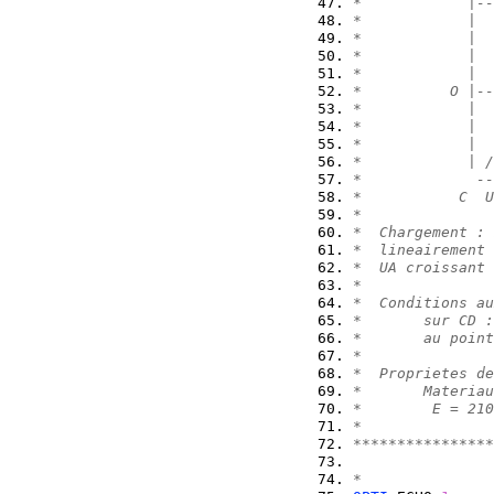
*            |--
*            |  
*            |  
*            |  
*            |  
*          O |--
*            |  
*            |  
*            |  
*            | /
*             --
*           C  U
*               
*  Chargement : 
*  lineairement 
*  UA croissant 
*               
*  Conditions au
*       sur CD :
*       au point
*               
*  Proprietes de
*       Materiau
*        E = 210
*               
****************
*