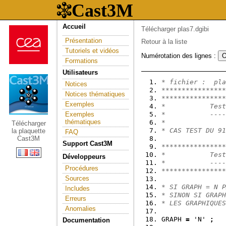
Accueil
Télécharger plas7.dgibi
Présentation
Retour à la liste
Tutoriels et vidéos
Numérotation des lignes :
Formations
Utilisateurs
* fichier :  pla
Notices
****************
Notices thématiques
****************
Exemples
*           Test
Exemples
*           ----
thématiques
*               
Télécharger
* CAS TEST DU 91
la plaquette
FAQ
Cast3M
Support Cast3M
****************
*           Test
Développeurs
*           ----
Procédures
****************
Sources
* SI GRAPH = N P
Includes
* SINON SI GRAPH
Erreurs
* LES GRAPHIQUES
Anomalies
GRAPH 
=
 'N' 
;
Documentation