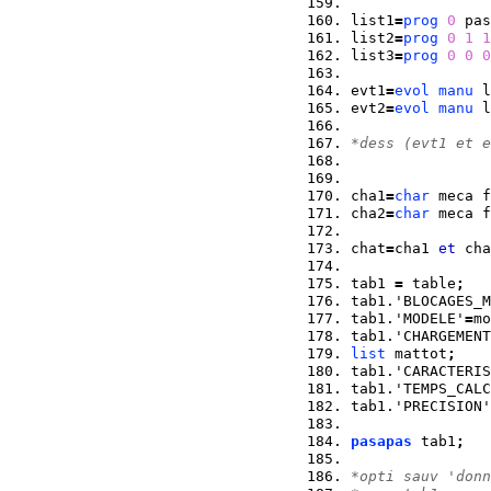
list1
=
prog
0
 pas
list2
=
prog
0
1
1
list3
=
prog
0
0
0
evt1
=
evol
manu
 l
evt2
=
evol
manu
 l
*dess (evt1 et e
cha1
=
char
 meca f
cha2
=
char
 meca f
chat
=
cha1 
et
 cha
tab1 
=
 table
;
tab1.'BLOCAGES_M
tab1.'MODELE'
=
mo
tab1.'CHARGEMENT
list
 mattot
;
tab1.'CARACTERIS
tab1.'TEMPS_CALC
tab1.'PRECISION'
pasapas
 tab1
;
*opti sauv 'donn