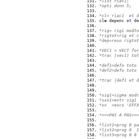
*list riac1;
*opti donn 5;
*cl= riac1  et d
cl
=
 depenc 
et
 de
*rig= rigi modto
*rigtot=rig et c
*dep=reso rigtot
*VEC1 = VECT for
*trac (vec1) tot
*def1=defo toto 
*def2=defo toto 
*trac (def1 et d
*sig1=sigma modc
*sxx1=extr sig1 
*xx  =exco 'EFFX
*===PAS A PAS===
*list1=prog 0 pa
*list2=prog 0  1
*list3=prog 0 0 