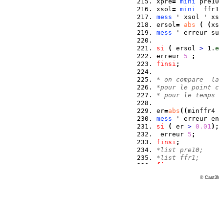
xpre
=
mini
 pre10
xsol
=
mini
  ffr1
mess
 ' xsol ' xs
ersol
=
abs
(
(
xs
mess
 ' erreur su
si
(
 ersol 
>
 1.
e
erreur 
5
;
finsi
;
* on compare  la
*pour le point 
* pour le temps 
er
=
abs
(
(
minffr4 
mess
 ' erreur en
si
(
 er 
>
0.01
)
;
 erreur 
5
;
finsi
;
*list pre10;
*list ffr1;
fin
;
© Cast3M