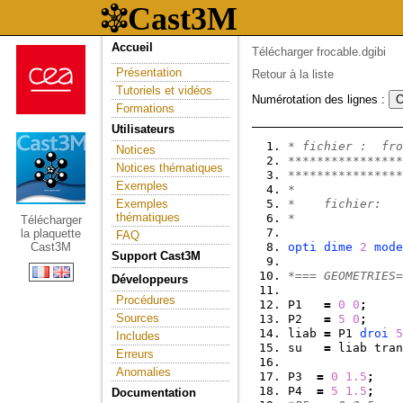
Accueil
Télécharger frocable.dgibi
Présentation
Retour à la liste
Tutoriels et vidéos
Numérotation des lignes :
Formations
Utilisateurs
* fichier :  fro
Notices
****************
Notices thématiques
****************
Exemples
*
Exemples
*    fichier:   
thématiques
*
Télécharger
la plaquette
FAQ
Cast3M
opti
dime
2
mode
Support Cast3M
*=== GEOMETRIES=
Développeurs
Procédures
P1   
=
0
0
;
Sources
P2   
=
5
0
;
liab 
=
 P1 
droi
5
Includes
su   
=
 liab tran
Erreurs
Anomalies
P3  
=
0
1.5
;
P4  
=
5
1.5
;
Documentation