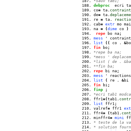
*sauv tab1;
debproc
  ecri ta
co
=
 ta.
contraint
de
=
 ta.
deplaceme
re 
=
 ta. 
reactio
cab
=
extr
 mo mai
na 
=
(
dime
 co 
)
repe
 bo na
;
mess
 ' contraint
list
(
(
 co . 
&
bo
fin
 bo
;
*repe ba na;
*mess ' deplacem
*list ( de . &ba
**fin ba;
repe
 bi na
;
mess
 ' reactions
list
(
 re . 
&
bi 
fin
 bi
;
finp
;
*ecri tab1 modca
ffr1
=
(
tab1.
contr
list
 ffr1
;
valref
=
 ffr1 
ext
ffr4
=
(
tab1.
cont
minffr4
=
mini
 ff
* teste de la va
* solution fourn