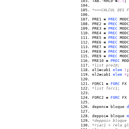
TAB.'RHL0'
=
2.5
;
*===CALCUL DES F
PRE1 
=
PREC
 MODC
PRE2 
=
PREC
 MODC
PRE3 
=
PREC
 MODC
PRE4 
=
PREC
 MODC
PRE5 
=
PREC
 MODC
PRE6 
=
PREC
 MODC
PRE7 
=
PREC
 MODC
PRE8 
=
PREC
 MODC
PRE9 
=
PREC
 MODC
PRE10 
=
PREC
 MOD
*list pre10;
el1
=
cab1 
elem
1
;
el2
=
cab1 
elem
4
;
FORC1 
=
FORC
 FX 
*list forc1;
FORC2 
=
FORC
 FX 
depenc
=
 bloque 
d
deppoi
=
 bloque 
m
*deppoi= bloque 
*riac1 = rela gl