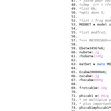
* juste pour voi
*cdep  crr = rfc
*list bb;
*opti donn 5;
*list ( frig mod
MODBET 
=
 model s
*list modfro1;
*=== MATERIAUX==
Ebet
=
34567e6
;
nubet
=
0.2
;
rhobet
=
2240
;
matbet 
=
mate
 MO
Ecab
=
200000e6
;
nucab
=
0.3
;
rhocab
=
8000
;
frotcab1
=
0.18
;
phicab1 
=
0.002
;
* on multiplie p
* plus important
phicab1
=
phicab1
*