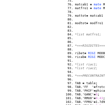
matcab1 
=
mate
 M
matfro1 
=
mate
 M
mattot
=
 matcab1 
modtot
=
 modfro1 
*list matfro1;
*===RIGIDITES===
ribet
=
RIGI
 MODB
ricab
=
RIGI
 MODC
*list riac1;
*list riac2;
*===PRECONTRAINT
TAB 
=
 table
;
TAB.'FF  '
=
frotc
TAB.'PHIF'
=
phica
TAB.'GANC'
=
0
;
TAB.'RMU0'
=
0.43
;
TAB.'FPRG'
=
1.7d9