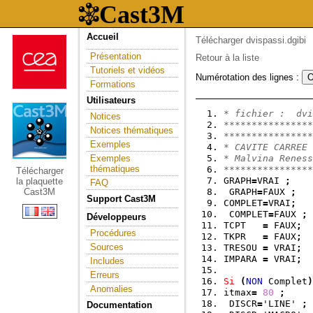
Accueil
Télécharger dvispassi.dgibi
Présentation
Retour à la liste
Tutoriels et vidéos
Numérotation des lignes :
Formations
Utilisateurs
* fichier :  dvi
Notices
****************
Notices thématiques
****************
Exemples
* CAVITE CARREE 
Exemples
* Malvina Reness
thématiques
****************
Télécharger
GRAPH
=
VRAI 
;
la plaquette
FAQ
Cast3M
 GRAPH
=
FAUX 
;
Support Cast3M
COMPLET
=
VRAI
;
 COMPLET
=
FAUX 
;
Développeurs
TCPT   
=
 FAUX
;
Procédures
TKPR   
=
 FAUX
;
Sources
TRESOU 
=
 VRAI
;
IMPARA 
=
 VRAI
;
Includes
Erreurs
Si
(
NON
 Complet
)
Anomalies
itmax
=
80
;
 DISCR
=
'LINE' 
;
Documentation