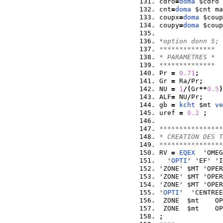
cdro
=
doma
 $cdro 
cnt
=
doma
 $cnt ma
coupx
=
doma
 $coup
coupy
=
doma
 $coup
*option donn 5; 
************** 
* PARAMETRES * 
************** 
Pr 
=
0.71
;
Gr 
=
 Ra
/
Pr
;
NU 
=
1
/
(
Gr
**
0.5
)
ALF
=
 NU
/
Pr
;
gb 
=
kcht
 $mt 
ve
uref 
=
0.2
;
****************
* CREATION DES T
****************
RV 
=
EQEX
  'OMEG
  '
OPTI
' 'EF' 'I
'ZONE' $MT 'OPER
'ZONE' $MT 'OPER
'ZONE' $MT 'OPER
'
OPTI
'  'CENTREE
 ZONE  $mt    OP
 ZONE  $mt    OP
;