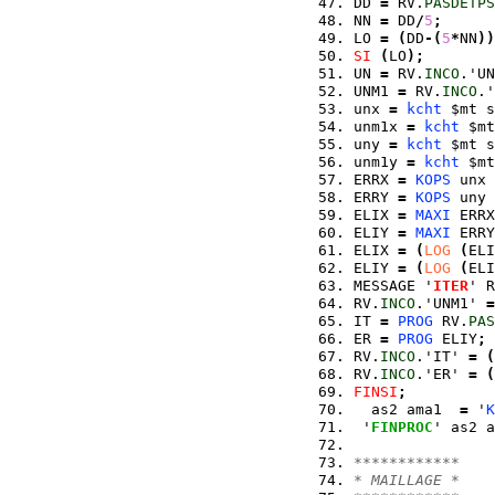
DD 
=
 RV.
PASDETPS
NN 
=
 DD
/
5
;
LO 
=
(
DD
-
(
5
*
NN
)
)
SI
(
LO
)
;
UN 
=
 RV.
INCO
.'UN
UNM1 
=
 RV.
INCO
.'
unx 
=
kcht
 $mt s
unm1x 
=
kcht
 $mt
uny 
=
kcht
 $mt s
unm1y 
=
kcht
 $mt
ERRX 
=
KOPS
 unx 
ERRY 
=
KOPS
 uny 
ELIX 
=
MAXI
 ERRX
ELIY 
=
MAXI
 ERRY
ELIX 
=
(
LOG
(
ELI
ELIY 
=
(
LOG
(
ELI
MESSAGE '
ITER
' R
RV.
INCO
.'UNM1' 
=
IT 
=
PROG
 RV.
PAS
ER 
=
PROG
 ELIY
;
RV.
INCO
.'IT' 
=
(
RV.
INCO
.'ER' 
=
(
FINSI
;
  as2 ama1  
=
 '
K
 '
FINPROC
' as2 a
************ 
* MAILLAGE * 