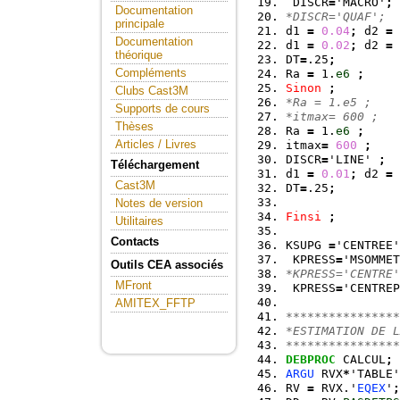
 DISCR
=
'MACRO'
;
Documentation
*DISCR='QUAF';
principale
d1 
=
0.04
;
 d2 
=
Documentation
d1 
=
0.02
;
 d2 
=
théorique
DT
=
.25
;
Compléments
Ra 
=
 1.
e6
;
Sinon
;
Clubs Cast3M
*Ra = 1.e5 ;
Supports de cours
*itmax= 600 ;
Thèses
Ra 
=
 1.
e6
;
Articles / Livres
itmax
=
600
;
DISCR
=
'LINE' 
;
Téléchargement
d1 
=
0.01
;
 d2 
=
Cast3M
DT
=
.25
;
Notes de version
Finsi
;
Utilitaires
Contacts
KSUPG 
=
'CENTREE'
 KPRESS
=
'MSOMMET
Outils CEA associés
*KPRESS='CENTRE'
MFront
 KPRESS
=
'CENTREP
AMITEX_FFTP
****************
*ESTIMATION DE L
****************
DEBPROC
 CALCUL
;
ARGU
 RVX
*
'TABLE'
RV 
=
 RVX.'
EQEX
'
;