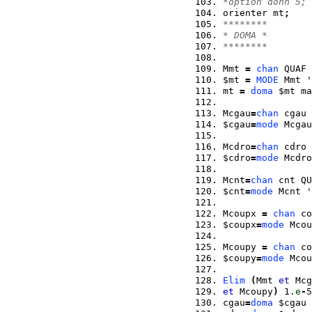
*option donn 5;
orienter mt
;
******** 
* DOMA * 
******** 
Mmt 
=
chan
 QUAF 
$mt 
=
MODE
 Mmt '
mt 
=
doma
 $mt ma
Mcgau
=
chan
 cgau 
$cgau
=
mode
 Mcgau
Mcdro
=
chan
 cdro 
$cdro
=
mode
 Mcdro
Mcnt
=
chan
 cnt QU
$cnt
=
mode
 Mcnt '
Mcoupx 
=
chan
 co
$coupx
=
mode
 Mcou
Mcoupy 
=
chan
 co
$coupy
=
mode
 Mcou
Elim
(
Mmt 
et
 Mcg
et
 Mcoupy
)
 1.
e
-
5
cgau
=
doma
 $cgau 