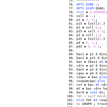
************ 
OPTI
DIME
2
;
OPTI
ELEM
 QUA8
;
crit
=
0.0000001
xxll 
=
1
.
;
p1 
=
0
. 
0
.
;
p15 
=
(
xxll
/
2
.
)
p2 
=
 xxll 
0
.
;
p25 
=
 xxll 
0.5
;
p3 
=
 xxll 
1
.
;
p35 
=
(
xxll
/
2
.
)
p4 
=
0
. 
1
.
;
p45 
=
0
. 
0.5
;
bas1 
=
 p1 d dini
bas2 
=
 p15 d din
bas 
=
(
bas1 
et
 b
cdro 
=
 p2 d dini
haut 
=
 p3 d dini
cgau 
=
 p4 d dini
coupx 
=
 bas 
plus
coupy
=
cgau 
plus
cnt 
=
 bas 
et
 cdr
mt 
=
 bas cdro ha
bord 
=
cont
 mt
;
*mt = surf bord;
elim
(
mt 
et
 coup
Si
 GRAPH 
;
 trace