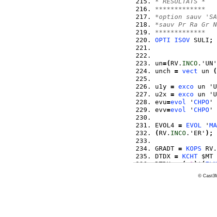
* RESULTATS * 
************* 
*option sauv 'SA
*sauv Pr Ra Gr N
*************
OPTI
ISOV
 SULI
;
un
=
(
RV.
INCO
.'UN'
unch 
=
vect
 un 
(
u1y 
=
exco
 un 'U
u2x 
=
exco
 un 'U
evu
=
evol
 '
CHPO
' 
evv
=
evol
 '
CHPO
' 
EVOL4 
=
EVOL
 '
MA
(
RV.
INCO
.'ER'
)
;
GRADT 
=
KOPS
 RV.
DTDX 
=
KCHT
 $MT 
DTDX 
=
(
-
1
)
*
(
ELN
© Cast3M
EVOLd 
=
EVOL
 '
CH
EVOLg 
=
EVOL
 '
CH
evol1
=
evold 
et
 e
LISTE EVOL1
;
TAB1 
=
 TABLE
;