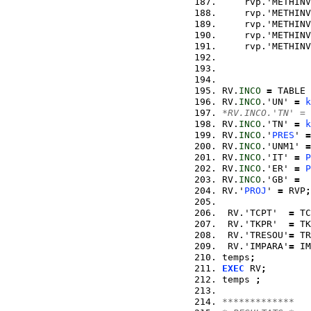
    rvp.'METHINV
    rvp.'METHINV
    rvp.'METHINV
    rvp.'METHINV
    rvp.'METHINV
RV.
INCO
=
 TABLE 
RV.
INCO
.'UN' 
=
k
*RV.INCO.'TN' = 
RV.
INCO
.'TN' 
=
k
RV.
INCO
.'
PRES
' 
=
RV.
INCO
.'UNM1' 
=
RV.
INCO
.'IT' 
=
P
RV.
INCO
.'ER' 
=
P
RV.
INCO
.'GB' 
=
  
RV.'
PROJ
' 
=
 RVP
;
 RV.'TCPT'  
=
 TC
 RV.'TKPR'  
=
 TK
 RV.'TRESOU'
=
 TR
 RV.'IMPARA'
=
 IM
temps
;
EXEC
 RV
;
temps 
;
************* 