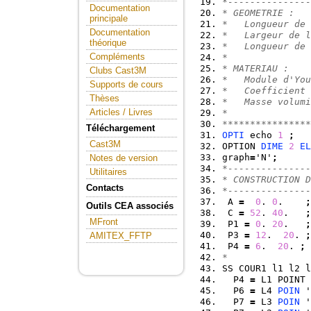
*---------------
Documentation
* GEOMETRIE :   
principale
*   Longueur de 
Documentation
*   Largeur de l
théorique
*   Longueur de 
Compléments
*               
* MATERIAU :    
Clubs Cast3M
*   Module d'You
Supports de cours
*   Coefficient 
Thèses
*   Masse volumi
Articles / Livres
*               
****************
Téléchargement
OPTI
 echo 
1
;
Cast3M
OPTION 
DIME
2
EL
graph
=
'N'
;
Notes de version
*---------------
Utilitaires
* CONSTRUCTION D
Contacts
*---------------
 A 
=
0
. 
0
.    
;
Outils CEA associés
 C 
=
52
. 
40
.   
;
MFront
 P1 
=
0
. 
20
.   
;
 P3 
=
12
.  
20
. 
;
AMITEX_FFTP
 P4 
=
6
.  
20
. 
;
*
SS COUR1 l1 l2 l
  P4 
=
 L1 POINT 
  P6 
=
 L4 
POIN
 '
  P7 
=
 L3 
POIN
 '