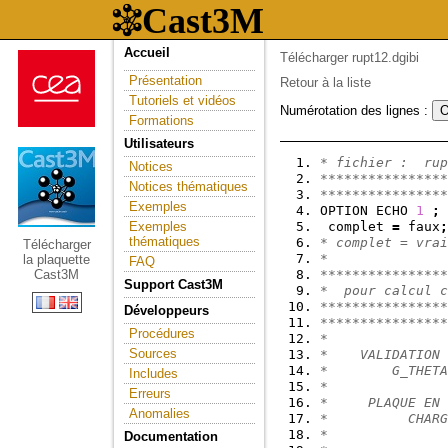
Accueil
Télécharger rupt12.dgibi
Présentation
Retour à la liste
Tutoriels et vidéos
Numérotation des lignes :
Formations
Utilisateurs
* fichier :  rup
Notices
****************
Notices thématiques
****************
Exemples
OPTION ECHO 
1
;
Exemples
 complet 
=
 faux
;
thématiques
* complet = vrai
Télécharger
*
la plaquette
FAQ
Cast3M
***************
Support Cast3M
*  pour calcul c
****************
Développeurs
****************
Procédures
*               
Sources
*    VALIDATION 
*        G_THETA
Includes
*               
Erreurs
*     PLAQUE EN 
Anomalies
*          CHARG
*               
Documentation