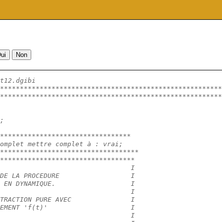
t12.dgibi
********************************************************
********************************************************
;
**********************************
omplet mettre complet à : vrai;
***********************************
**********************************
                                 I
DE LA PROCEDURE                  I
 EN DYNAMIQUE.                   I
                                 I
TRACTION PURE AVEC               I
EMENT 'f(t)'                     I
                                 I