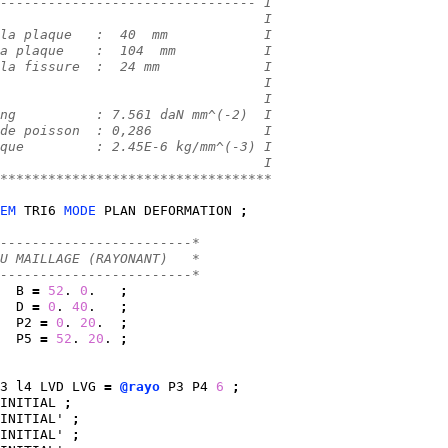
-------------------------------- I
                                 I
la plaque   :  40  mm            I
a plaque    :  104  mm           I 
la fissure  :  24 mm             I
                                 I
                                 I
ng          : 7.561 daN mm^(-2)  I
de poisson  : 0,286              I
que         : 2.45E-6 kg/mm^(-3) I
                                 I
**********************************
EM
 TRI6 
MODE
 PLAN DEFORMATION 
;
------------------------*
U MAILLAGE (RAYONANT)   *
------------------------*
  B 
=
52
. 
0
.   
;
  D 
=
0
. 
40
.   
;
  P2 
=
0
. 
20
.  
;
  P5 
=
52
. 
20
. 
;
3 l4 LVD LVG 
=
@rayo
 P3 P4 
6
;
INITIAL 
;
INITIAL' 
;
INITIAL' 
;