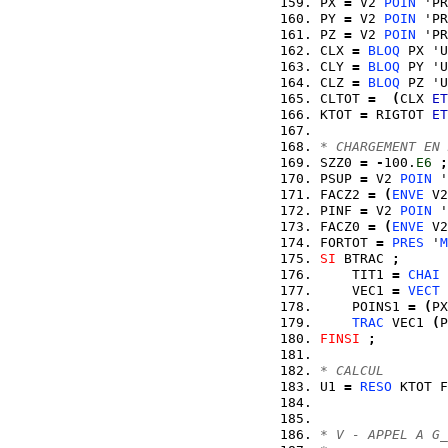
PX 
=
 V2 
POIN
 'PR
PY 
=
 V2 
POIN
 'PR
PZ 
=
 V2 
POIN
 'PR
CLX 
=
BLOQ
 PX 'U
CLY 
=
BLOQ
 PY 'U
CLZ 
=
BLOQ
 PZ 'U
CLTOT 
=
(
CLX 
ET
KTOT 
=
 RIGTOT 
ET
* CHARGEMENT EN 
SZZ0 
=
-
100.
E6
;
PSUP 
=
 V2 
POIN
 '
FACZ2 
=
(
ENVE
 V2
PINF 
=
 V2 
POIN
 '
FACZ0 
=
(
ENVE
 V2
FORTOT 
=
PRES
 '
M
SI
 BTRAC 
;
    TIT1 
=
CHAI
 
    VEC1 
=
VECT
 
    POINS1 
=
(
PX
TRAC
 VEC1 
(
P
FINSI
;
* CALCUL
U1 
=
RESO
 KTOT F
* V - APPEL A G_