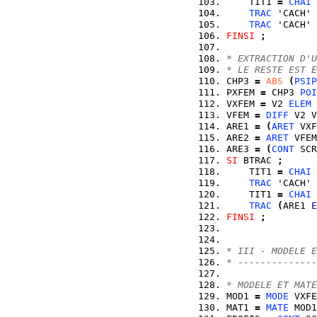
    TIT1 
=
CHAI
 
TRAC
 'CACH' 
TRAC
 'CACH' 
FINSI
;
* EXTRACTION D'U
* LE RESTE EST E
CHP3 
=
ABS
(
PSIP
PXFEM 
=
 CHP3 
POI
VXFEM 
=
 V2 
ELEM
 
VFEM 
=
DIFF
 V2 V
ARE1 
=
(
ARET
 VXF
ARE2 
=
ARET
 VFEM
ARE3 
=
(
CONT
 SCR
SI
 BTRAC 
;
    TIT1 
=
CHAI
 
TRAC
 'CACH' 
    TIT1 
=
CHAI
 
TRAC
(
ARE1 
E
FINSI
;
* III - MODELE E
* --------------
* MODELE ET MATE
MOD1 
=
MODE
 VXFE
MAT1 
=
MATE
 MOD1