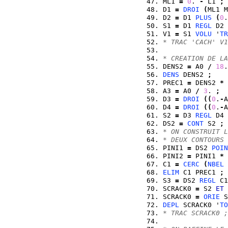
ML1 
=
0
. 
-
 L1 
;
D1 
=
DROI
(
ML1 M
D2 
=
 D1 
PLUS
(
0
.
S1 
=
 D1 
REGL
 D2 
V1 
=
 S1 
VOLU
 '
TR
* TRAC 'CACH' V1
* CREATION DE LA
DENS2 
=
 A0 
/
18
.
DENS
 DENS2 
;
PREC1 
=
 DENS2 
*
 
A3 
=
 A0 
/
3
. 
;
D3 
=
DROI
(
(
0
.
-
A
D4 
=
DROI
(
(
0
.
-
A
S2 
=
 D3 
REGL
 D4 
DS2 
=
CONT
 S2 
;
* ON CONSTRUIT L
* DEUX CONTOURS 
PINI1 
=
 DS2 
POIN
PINI2 
=
 PINI1 
*
 
C1 
=
CERC
(
NBEL
 
ELIM
 C1 PREC1 
;
S3 
=
 DS2 
REGL
 C1
SCRACK0 
=
 S2 
ET
 
SCRACK0 
=
ORIE
 S
DEPL
 SCRACK0 '
TO
* TRAC SCRACK0 ;