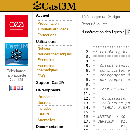
Accueil
Télécharger raff04.dgibi
Présentation
Retour à la liste
Tutoriels et vidéos
Numérotation des lignes :
Formations
Utilisateurs
****************
Notices
** raff04.dgibi
Notices thématiques
****************
Exemples
*               
Exemples
*  Calcul elasit
thématiques
*  contraintes p
Télécharger
*  chargempent d
la plaquette
FAQ
Cast3M
*  par rapport a
Support Cast3M
*               
*  Test De RAFF 
Développeurs
*               
Procédures
*   Comparaison 
Sources
*   reference po
*   [TADA, STRES
Includes
*               
Erreurs
* AUTEUR  : GG, 
Anomalies
* VERSION : V1, 
*           V2, 
Documentation