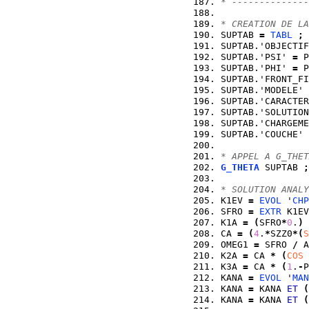
* --------------
* CREATION DE LA
SUPTAB 
=
TABL
;
SUPTAB.'OBJECTIF
SUPTAB.'PSI' 
=
 P
SUPTAB.'PHI' 
=
 P
SUPTAB.'FRONT_FI
SUPTAB.'MODELE' 
SUPTAB.'CARACTER
SUPTAB.'SOLUTION
SUPTAB.'CHARGEME
SUPTAB.'COUCHE' 
* APPEL A G_THET
G_THETA
 SUPTAB 
;
* SOLUTION ANALY
K1EV 
=
EVOL
 '
CHP
SFRO 
=
EXTR
 K1EV
K1A 
=
(
SFRO
*
0
.
)
CA 
=
(
4
.
*
SZZ0
*
(
S
OMEG1 
=
 SFRO 
/
 A
K2A 
=
 CA 
*
(
COS
 
K3A 
=
 CA 
*
(
1
.
-
P
KANA 
=
EVOL
 '
MAN
KANA 
=
 KANA 
ET
(
KANA 
=
 KANA 
ET
(