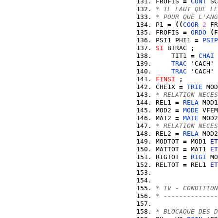
FROFIS 
=
CONT
 SC
* IL FAUT QUE LE
* POUR QUE L'ANG
P1 
=
(
(
COOR
2
 FR
FROFIS 
=
ORDO
(
F
PSI1 PHI1 
=
PSIP
SI
 BTRAC 
;
    TIT1 
=
CHAI
 
TRAC
 'CACH' 
TRAC
 'CACH' 
FINSI
;
CHE1X 
=
TRIE
 MOD
* RELATION NECES
REL1 
=
RELA
 MOD1
MOD2 
=
MODE
 VFEM
MAT2 
=
MATE
 MOD2
* RELATION NECES
REL2 
=
RELA
 MOD2
MODTOT 
=
 MOD1 
ET
MATTOT 
=
 MAT1 
ET
RIGTOT 
=
RIGI
 MO
RELTOT 
=
 REL1 
ET
* IV - CONDITION
* --------------
* BLOCAQUE DES D