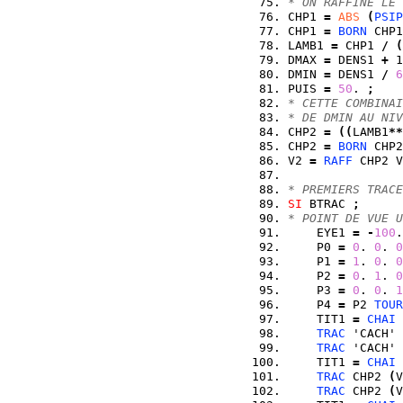
* ON RAFFINE LE 
CHP1 
=
ABS
(
PSIP
CHP1 
=
BORN
 CHP1
LAMB1 
=
 CHP1 
/
(
DMAX 
=
 DENS1 
+
 1
DMIN 
=
 DENS1 
/
6
PUIS 
=
50
. 
;
* CETTE COMBINAI
* DE DMIN AU NIV
CHP2 
=
(
(
LAMB1
**
CHP2 
=
BORN
 CHP2
V2 
=
RAFF
 CHP2 V
* PREMIERS TRACE
SI
 BTRAC 
;
* POINT DE VUE U
    EYE1 
=
-
100
.
    P0 
=
0
. 
0
. 
0
    P1 
=
1
. 
0
. 
0
    P2 
=
0
. 
1
. 
0
    P3 
=
0
. 
0
. 
1
    P4 
=
 P2 
TOUR
    TIT1 
=
CHAI
 
TRAC
 'CACH' 
TRAC
 'CACH' 
    TIT1 
=
CHAI
 
TRAC
 CHP2 
(
V
TRAC
 CHP2 
(
V