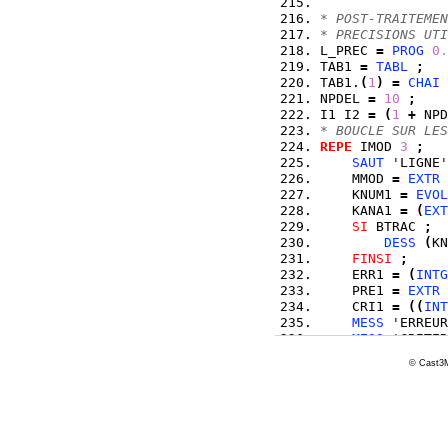
* POST-TRAITEMEN
* PRECISIONS UTI
L_PREC 
=
PROG
0.
TAB1 
=
TABL
;
TAB1.
(
1
)
=
CHAI
 
NPDEL 
=
10
;
I1 I2 
=
(
1
+
 NPD
* BOUCLE SUR LES
REPE
 IMOD 
3
;
SAUT
 'LIGNE'
    MMOD 
=
EXTR
 
    KNUM1 
=
EVOL
    KANA1 
=
(
EXT
SI
 BTRAC 
;
DESS
(
KN
FINSI
;
    ERR1 
=
(
INTG
    PRE1 
=
EXTR
 
    CRI1 
=
(
(
INT
MESS
 'ERREUR
MESS
 'CRITER
SI
(
ERR1 
>EG
© Cast3M
MESS
 'ER
ERRE
5
;
FINSI
;
FIN
 IMOD 
;