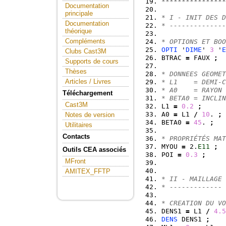
****************
Documentation
principale
* I - INIT DES D
Documentation
* --------------
théorique
Compléments
* OPTIONS ET BOO
OPTI
 '
DIME
' 
3
 '
E
Clubs Cast3M
BTRAC 
=
 FAUX 
;
Supports de cours
Thèses
* DONNEES GEOMET
Articles / Livres
* L1    = DEMI-C
* A0    = RAYON 
Téléchargement
* BETA0 = INCLIN
Cast3M
L1 
=
0.2
;
A0 
=
 L1 
/
10
. 
;
Notes de version
BETA0 
=
45
. 
;
Utilitaires
Contacts
* PROPRIÉTÉS MAT
MYOU 
=
 2.
E11
;
Outils CEA associés
POI 
=
0.3
;
MFront
AMITEX_FFTP
* II - MAILLAGE
* -------------
* CREATION DU VO
DENS1 
=
 L1 
/
4.5
DENS
 DENS1 
;