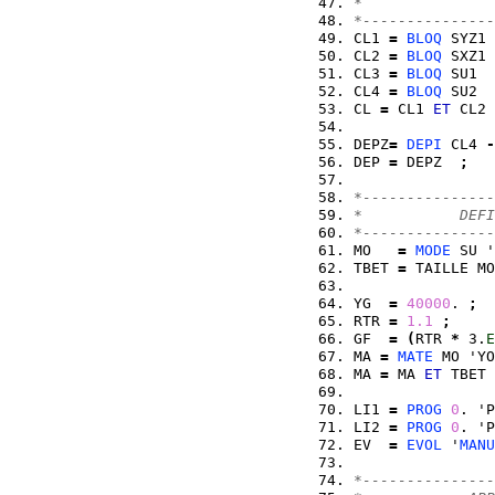
*               
*---------------
CL1 
=
BLOQ
 SYZ1 
CL2 
=
BLOQ
 SXZ1 
CL3 
=
BLOQ
 SU1  
CL4 
=
BLOQ
 SU2  
CL 
=
 CL1 
ET
 CL2 
DEPZ
=
DEPI
 CL4 
-
DEP 
=
 DEPZ  
;
*---------------
*           DEF
*---------------
MO   
=
MODE
 SU 
TBET 
=
 TAILLE MO
YG  
=
40000
. 
;
RTR 
=
1.1
;
GF  
=
(
RTR 
*
 3.
E
MA 
=
MATE
 MO 'YO
MA 
=
 MA 
ET
 TBET 
LI1 
=
PROG
0
. 'P
LI2 
=
PROG
0
. 'P
EV  
=
EVOL
 '
MANU
*---------------