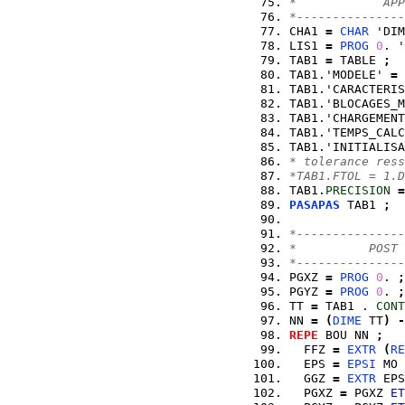
*            APP
*---------------
CHA1 
=
CHAR
 'DIM
LIS1 
=
PROG
0
. '
TAB1 
=
 TABLE 
;
TAB1.'MODELE' 
=
 
TAB1.'CARACTERIS
TAB1.'BLOCAGES_M
TAB1.'CHARGEMENT
TAB1.'TEMPS_CALC
TAB1.'INITIALISA
* tolerance ress
*TAB1.FTOL = 1.D
TAB1.
PRECISION
=
PASAPAS
 TAB1 
;
*---------------
*          POST 
*---------------
PGXZ 
=
PROG
0
. 
;
PGYZ 
=
PROG
0
. 
;
TT 
=
 TAB1 . 
CONT
NN 
=
(
DIME
 TT
)
-
REPE
 BOU NN 
;
  FFZ 
=
EXTR
(
RE
  EPS 
=
EPSI
 MO 
  GGZ 
=
EXTR
 EPS
  PGXZ 
=
 PGXZ 
ET