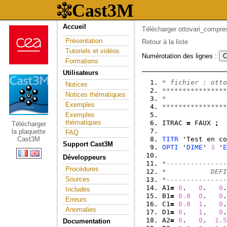
Accueil
Télécharger ottovari_compres
Présentation
Retour à la liste
Tutoriels et vidéos
Numérotation des lignes :
Formations
Utilisateurs
* fichier : otto
Notices
****************
Notices thématiques
*               
Exemples
****************
Exemples
thématiques
ITRAC 
=
 FAUX 
;
Télécharger
la plaquette
FAQ
Cast3M
TITR
 'Test en co
Support Cast3M
OPTI
 '
DIME
' 
3
 '
E
Développeurs
*---------------
Procédures
*           DEFI
Sources
*---------------
A1
=
0
.   
0
.   
0
.
Includes
B1
=
0.8
0
.   
0
.
Erreurs
C1
=
0.8
1
.   
0
.
Anomalies
D1
=
0
.   
1
.   
0
.
A2
=
0
.   
0
.  
1.5
Documentation