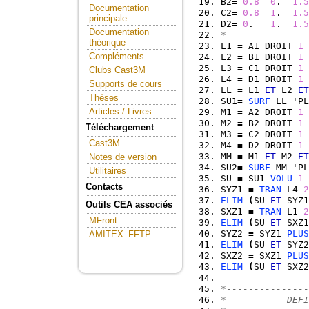
B2
=
0.8
0
.  
1.5
Documentation
C2
=
0.8
1
.  
1.5
principale
D2
=
0
.   
1
.  
1.5
Documentation
*
théorique
L1 
=
 A1 DROIT 
1
 
Compléments
L2 
=
 B1 DROIT 
1
 
L3 
=
 C1 DROIT 
1
 
Clubs Cast3M
L4 
=
 D1 DROIT 
1
 
Supports de cours
LL 
=
 L1 
ET
 L2 
ET
Thèses
SU1
=
SURF
 LL 'PL
Articles / Livres
M1 
=
 A2 DROIT 
1
 
M2 
=
 B2 DROIT 
1
 
Téléchargement
M3 
=
 C2 DROIT 
1
 
Cast3M
M4 
=
 D2 DROIT 
1
 
MM 
=
 M1 
ET
 M2 
ET
Notes de version
SU2
=
SURF
 MM 'PL
Utilitaires
SU 
=
 SU1 
VOLU
1
 
Contacts
SYZ1 
=
TRAN
 L4 
2
ELIM
(
SU 
ET
 SYZ1
Outils CEA associés
SXZ1 
=
TRAN
 L1 
2
MFront
ELIM
(
SU 
ET
 SXZ1
SYZ2 
=
 SYZ1 
PLUS
AMITEX_FFTP
ELIM
(
SU 
ET
 SYZ2
SXZ2 
=
 SXZ1 
PLUS
ELIM
(
SU 
ET
 SXZ2
*---------------
*           DEF