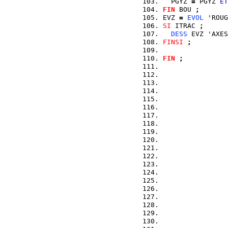
  PGYZ 
=
 PGYZ 
ET
FIN
 BOU 
;
EVZ 
=
EVOL
 'ROUG
SI
 ITRAC 
;
DESS
 EVZ 'AXES
FINSI
;
FIN
;