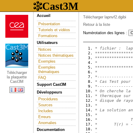
Accueil
Télécharger lapnvf2.dgibi
Présentation
Retour à la liste
Tutoriels et vidéos
Numérotation des lignes :
Formations
Utilisateurs
* fichier :  lap
Notices
****************
Notices thématiques
****************
Exemples
*
Exemples
****************
thématiques
*
Télécharger
*---------------
la plaquette
FAQ
Cast3M
* Cas Test pour 
Support Cast3M
*---------------
* On cherche la 
Développeurs
* thermique sur 
Procédures
* disque de rayo
Sources
*
* La solution an
Includes
*
Erreurs
*              T
Anomalies
*       T(r) = -
*               
Documentation