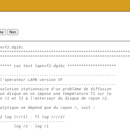
nvf2.dgibi
********************************************************
********************************************************
***** cas test lapnvf2.dgibi *********************
--------------------------------------------------
l'operateur LAPN version VF 
--------------------------------------------------
solution stationnaire d'un problème de diffusion
un disque où on impose une température T1 sur le
n r1 et T2 à l'exterieur du disque de rayon r2.
alytique ne dépend que du rayon r, soit :
2 log (r/r1) - T1 log (r/r2)
----------------------------
      log r2 - log r1