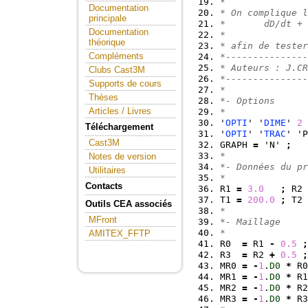
*
Documentation
* On complique l
principale
*       dD/dt + 
Documentation
*               
théorique
* afin de tester
Compléments
*---------------
* Auteurs : J.CR
Clubs Cast3M
*---------------
Supports de cours
*
Thèses
*- Options
Articles / Livres
*
'
OPTI
' '
DIME
' 
2
 
Téléchargement
'
OPTI
' '
TRAC
' 'P
Cast3M
GRAPH 
=
 'N' 
;
*
Notes de version
*- Données du pr
Utilitaires
*
Contacts
R1 
=
3.0
;
 R2 
T1 
=
200.0
;
 T2 
Outils CEA associés
*
MFront
*- Maillage
*
AMITEX_FFTP
R0  
=
 R1 
-
0.5
;
R3  
=
 R2 
+
0.5
;
MR0 
=
-
1
.
D0
*
 R0
MR1 
=
-
1
.
D0
*
 R1
MR2 
=
-
1
.
D0
*
 R2
MR3 
=
-
1
.
D0
*
 R3