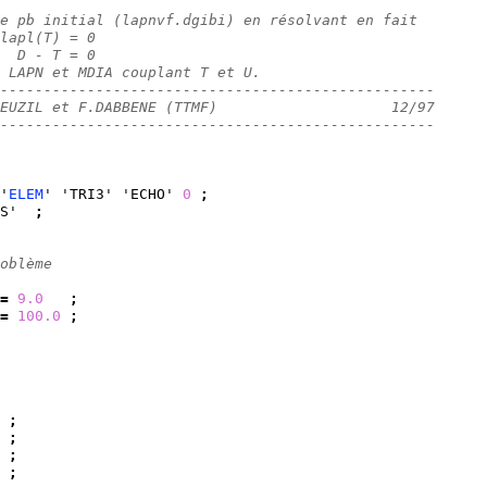
e pb initial (lapnvf.dgibi) en résolvant en fait
lapl(T) = 0
  D - T = 0
 LAPN et MDIA couplant T et U.
--------------------------------------------------
EUZIL et F.DABBENE (TTMF)                    12/97
--------------------------------------------------
'
ELEM
' 'TRI3' 'ECHO' 
0
;
S'  
;
oblème
=
9.0
;
=
100.0
;
 
;
 
;
 
;
 
;