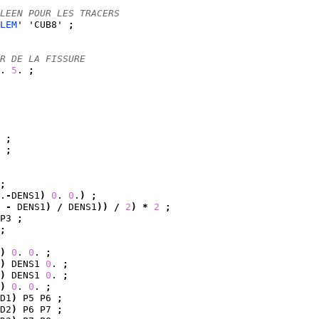
LEEN POUR LES TRACERS
LEM
' 'CUB8' 
;
R DE LA FISSURE
. 
5
. 
;
 
;
 
;
;
.
-
DENS1
)
0
. 
0
.
)
;
 
-
 DENS1
)
/
 DENS1
)
)
/
2
)
*
2
;
P3 
;
;
)
0
. 
0
. 
;
)
 DENS1 
0
. 
;
)
 DENS1 
0
. 
;
)
0
. 
0
. 
;
D1
)
 P5 P6 
;
D2
)
 P6 P7 
;