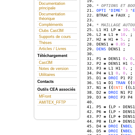
Documentation
* OPTIONS ET BOO
principale
OPTI
 '
DIME
' 
3
 '
E
Documentation
BTRAC 
=
 FAUX 
;
théorique
Compléments
* MAILLAGE AUTOU
L1 H1 LP 
=
10
. 
5
Clubs Cast3M
L2 
=
 L1 
+
10
. 
;
Supports de cours
H2 
=
 H1 
+
5
. 
;
Thèses
DENS1 
=
0.85
;
Articles / Livres
DENS
 DENS1 
;
Téléchargement
P1 
=
 DENS1 
0
. 
0
.
Cast3M
P2 
=
 DENS1 H1 
0
.
P3 
=
 L1 H1 
0
. 
;
Notes de version
P4 
=
 L1 
0
. 
0
. 
;
Utilitaires
D1 
=
DROI
 P1 P2 
Contacts
S1 
=
 D1 
TRAN
(
(
0
N1 
=
(
(
ENTI
(
(
L1
Outils CEA associés
D2 
=
DROI
 N1 P2 
MFront
D3 
=
DROI
 P3 P4 
AMITEX_FFTP
P5 
=
(
LP 
-
 DENS1
P6 
=
(
LP 
-
 DENS1
P7 
=
(
LP 
+
 DENS1
P8 
=
(
LP 
+
 DENS1
D4 
=
DROI
(
NBEL
 
D5 
=
DROI
(
NBEL
 