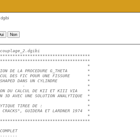
dgibi
couplage_2.dgibi
************************************
************************************
                                   *
ION DE LA PROCEDURE G_THETA        *
CUL DES FIC POUR UNE FISSURE       *
SHAPED DANS UN CYLINDRE            *
         -                         *
ON DU CALCUL DE KII ET KIII VIA    *
N 3D AVEC UNE SOLUTION ANALYTIQUE  *
                                   *
YTIQUE TIREE DE :                  *
 CRACKS", GUIDERA ET LARDNER 1974  *
                                   *
************************************
COMPLET
-------