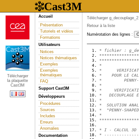
Accueil
Télécharger g_decouplage_2.
Présentation
Retour à la liste
Tutoriels et vidéos
Numérotation des lignes :
Formations
Utilisateurs
* fichier : g_de
Notices
****************
Notices thématiques
****************
Exemples
*               
Exemples
*      VERIFICAT
thématiques
*    POUR LE CAL
Télécharger
*         PENNY-
la plaquette
FAQ
Cast3M
*               
Support Cast3M
*     VERIFICATI
*   DECOUPLAGE E
Développeurs
*               
Procédures
*  SOLUTION ANAL
Sources
*  "PENNY-SHAPED
*               
Includes
****************
Erreurs
Anomalies
* I - CALCUL 3D 
* --------------
Documentation