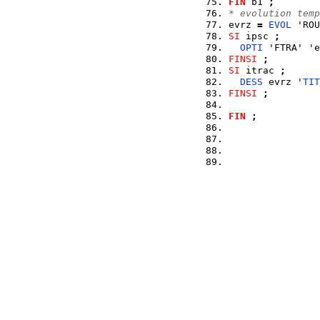
FIN
 b1 
;
* evolution temp
evrz 
=
EVOL
 'ROU
SI
 ipsc 
;
OPTI
 'FTRA' 'e
FINSI
;
SI
 itrac 
;
DESS
 evrz '
TIT
FINSI
;
FIN
;