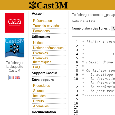
Accueil
Télécharger formation_pasapa
Présentation
Retour à la liste
Tutoriels et vidéos
Numérotation des lignes :
Formations
Utilisateurs
* fichier : form
Notices
*
Notices thématiques
*---------------
Exemples
*              F
Exemples
*               
thématiques
* Flexion d'une 
Télécharger
*               
la plaquette
FAQ
Cast3M
* Ce fichier con
Support Cast3M
* - le maillage 
* - la definitio
Développeurs
* - la definitio
Procédures
* - la resolutio
Sources
* - le post trai
*---------------
Includes
Erreurs
Anomalies
Documentation