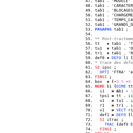
tab1 . 'MODELE' 
tab1 . 'CARACTER
tab1 . 'BLOCAGES
tab1 . 'CHARGEME
tab1 . 'TEMPS_CA
tab1 . 'GRANDS_D
PASAPAS
 tab1 
;
** Post-traiteme
tt   
=
 tab1 . 'T
tu1  
=
 tab1 . 'D
tr1  
=
 tab1 . 'R
def0 
=
DEFO
 l1 
(
* trace des defo
SI
 ipsc 
;
OPTI
 'FTRA' 'e
FINSI
;
box  
=
(
-
0.5
-
0.
REPE
 b1 
(
DIME
 tt
  i1   
=
&
b1 
-
1
  tps1 
=
 tt . 
i1
  u1   
=
 tu1 . 
i
  r1   
=
 tr1 . 
i
  v1   
=
VECT
 r1
  def1 
=
DEFO
(
l
SI
 itrac 
;
TRAC
(
def0 
E
FINSI
;