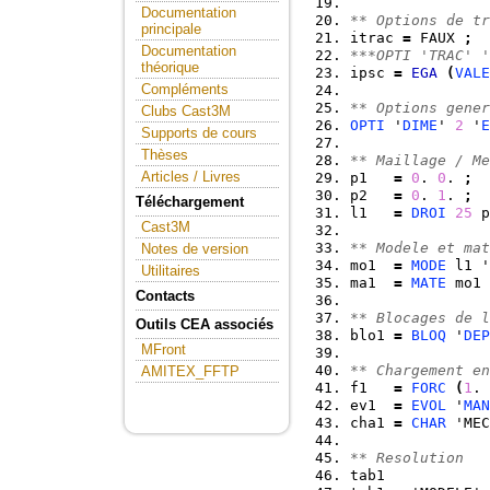
Documentation
** Options de tr
principale
itrac 
=
 FAUX 
;
Documentation
***OPTI 'TRAC' '
théorique
ipsc 
=
EGA
(
VALE
Compléments
** Options gener
Clubs Cast3M
OPTI
 '
DIME
' 
2
 '
E
Supports de cours
Thèses
** Maillage / Me
Articles / Livres
p1   
=
0
. 
0
. 
;
p2   
=
0
. 
1
. 
;
Téléchargement
l1   
=
DROI
25
 p
Cast3M
** Modele et mat
Notes de version
mo1  
=
MODE
 l1 '
Utilitaires
ma1  
=
MATE
 mo1 
Contacts
** Blocages de l
Outils CEA associés
blo1 
=
BLOQ
 '
DEP
MFront
** Chargement en
AMITEX_FFTP
f1   
=
FORC
(
1
. 
ev1  
=
EVOL
 '
MAN
cha1 
=
CHAR
 'MEC
** Resolution
tab1            