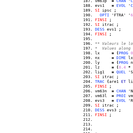
vm63p  
=
CHAN
 '
C
evs1   
=
EVOL
 '
C
SI
 ipsc 
;
OPTI
 'FTRA' '
6
FINSI
;
SI
 itrac 
;
DESS
 evs1 
;
FINSI
;
** Valeurs le lo
*  Values along 
lx     
=
(
PROG
0
nx     
=
DIME
 lx
ly     
=
(
PROG
 n
lz     
=
(
0.4
*
 
lig1   
=
QUEL
 'S
SI
 itrac 
;
TRAC
(
are1 
ET
 li
FINSI
;
vm63n  
=
CHAN
 'N
vm63l  
=
PROI
 vm
evs3   
=
EVOL
 'R
SI
 itrac 
;
DESS
 evs3 
;
FINSI
;