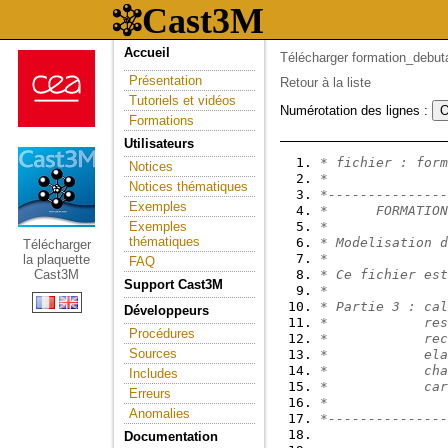
Accueil
Télécharger formation_debut
Présentation
Retour à la liste
Tutoriels et vidéos
Numérotation des lignes :
Formations
Utilisateurs
* fichier : form
Notices
*
Notices thématiques
*---------------
Exemples
*      FORMATION
Exemples
*               
thématiques
* Modelisation d
Télécharger
*               
la plaquette
FAQ
Cast3M
* Ce fichier est
Support Cast3M
*               
* Partie 3 : cal
Développeurs
*            res
Procédures
*            rec
Sources
*            ela
*            cha
Includes
*            car
Erreurs
*               
Anomalies
*---------------
Documentation