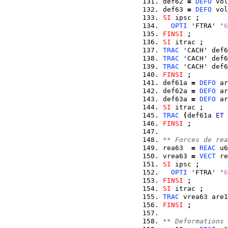
def62 
=
DEFO
 vol
def63 
=
DEFO
 vol
SI
 ipsc 
;
OPTI
 'FTRA' '
6
FINSI
;
SI
 itrac 
;
TRAC
 'CACH' def6
TRAC
 'CACH' def6
TRAC
 'CACH' def6
FINSI
;
def61a 
=
DEFO
 ar
def62a 
=
DEFO
 ar
def63a 
=
DEFO
 ar
SI
 itrac 
;
TRAC
(
def61a 
ET
 
FINSI
;
** Forces de rea
rea63  
=
REAC
 u6
vrea63 
=
VECT
 re
SI
 ipsc 
;
OPTI
 'FTRA' '
6
FINSI
;
SI
 itrac 
;
TRAC
 vrea63 are1
FINSI
;
** Deformations 