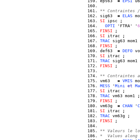
eps63  
=
EPSI
 u6
** Contraintes /
sig63  
=
ELAS
 mo
SI
 ipsc 
;
OPTI
 'FTRA' '
6
FINSI
;
SI
 itrac 
;
TRAC
 sig63 mom1 
FINSI
;
def63  
=
DEFO
 vo
SI
 itrac 
;
TRAC
 sig63 mom1 
FINSI
;
** Contraintes a
vm63   
=
VMIS
 mo
MESS
 '
Mini
et
Ma
SI
 itrac 
;
TRAC
 vm63 mom1 
;
FINSI
;
vm63g  
=
CHAN
 '
C
SI
 itrac 
;
TRAC
 vm63g 
;
FINSI
;
** Valeurs le lo
*  Values along 