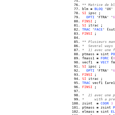
** Matrice de b
blm 
=
BLOQ
 'UX' 
SI
 ipsc 
;
OPTI
 'FTRA' '
6
FINSI
;
SI
 itrac 
;
TRAC
 '
FACE
' 
(
sut
FINSI
;
** Plusieurs man
*  Several ways 
*  1) avec une f
ptmass 
=
 sint 
PO
fmass1 
=
FORC
(
0
vecf1  
=
VECT
 fm
SI
 ipsc 
;
OPTI
 'FTRA' '
6
FINSI
;
SI
 itrac 
;
TRAC
 vecf1 
(
are1
FINSI
;
*  2) avec une p
*     with a pr
zsint  
=
COOR
3
 
ptmass 
=
 zsint 
P
elmass 
=
 sint 
EL