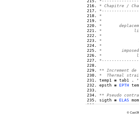
*---------------
* Chapitre / Cha
*---------------
*               
*               
*       deplacem
*             li
*               
*               
*               
*        imposed
*              l
*---------------
** Increment de 
*  Thermal strai
temp1 
=
 tab1 . '
epsth 
=
EPTH
 tem
** Pseudo contra
sigth 
=
ELAS
 mom
** Forces nodale
© Cast3M
*  Eq. nodal for
fth   
=
BSIG
 mom
** Resolution / 
u7    
=
RESO
(
ri