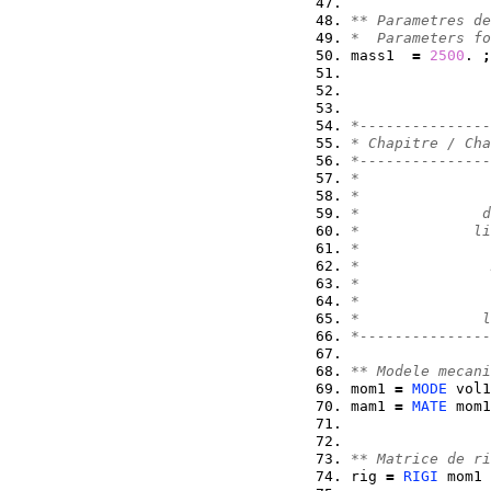
** Parametres de
*  Parameters f
mass1  
=
2500
. 
;
*---------------
* Chapitre / Cha
*---------------
*               
*               
*              d
*             li
*               
*               
*               
*               
*              l
*---------------
** Modele mecani
mom1 
=
MODE
 vol1
mam1 
=
MATE
 mom1
                
** Matrice de ri
rig 
=
RIGI
 mom1 