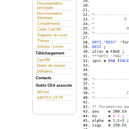
Documentation
principale
Documentation
*---------------
théorique
*             R 
Compléments
*               
*              R
Clubs Cast3M
*---------------
Supports de cours
Thèses
OPTI
 '
REST
' 'for
Articles / Livres
REST
;
itrac 
=
 FAUX 
;
Téléchargement
***OPTI 'TRAC' '
Cast3M
ipsc 
=
EGA
(
VALE
Notes de version
Utilitaires
Contacts
*---------------
*               
Outils CEA associés
*               
MFront
*              C
*---------------
AMITEX_FFTP
** Parametres ma
you    
=
 200.
E9
nu     
=
0.3
;
alpha  
=
 1.
E
-
5 
;
sigy   
=
 250.
E6