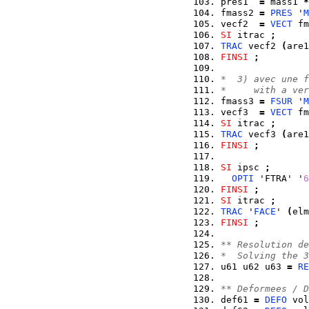
pres1  
=
 mass1 
*
fmass2 
=
PRES
 '
M
vecf2  
=
VECT
 fm
SI
 itrac 
;
TRAC
 vecf2 
(
are1
FINSI
;
*  3) avec une f
*     with a ver
fmass3 
=
FSUR
 '
M
vecf3  
=
VECT
 fm
SI
 itrac 
;
TRAC
 vecf3 
(
are1
FINSI
;
SI
 ipsc 
;
OPTI
 'FTRA' '
6
FINSI
;
SI
 itrac 
;
TRAC
 '
FACE
' 
(
elm
FINSI
;
** Resolution de
*  Solving the 3
u61 u62 u63 
=
RE
** Deformees / D
def61 
=
DEFO
 vol