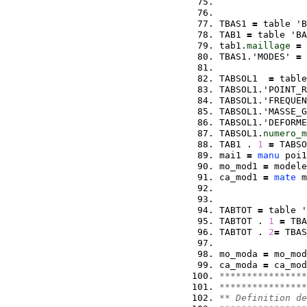
TBAS1 
=
 table 'B
TAB1 
=
 table 'BA
tab1.
maillage
=
 
TBAS1.'MODES' 
=
 
TABSOL1  
=
 table
TABSOL1.'POINT_R
TABSOL1.'FREQUEN
TABSOL1.'MASSE_G
TABSOL1.'DEFORME
TABSOL1.
numero_m
TAB1 . 
1
=
 TABSO
mai1 
=
manu
 poi1
mo_mod1 
=
 modele
ca_mod1 
=
mate
 m
TABTOT 
=
 table '
TABTOT . 
1
=
 TBA
TABTOT . 
2
=
 TBAS
mo_moda 
=
 mo_mod
ca_moda 
=
 ca_mod
****************
****************
** Definition de