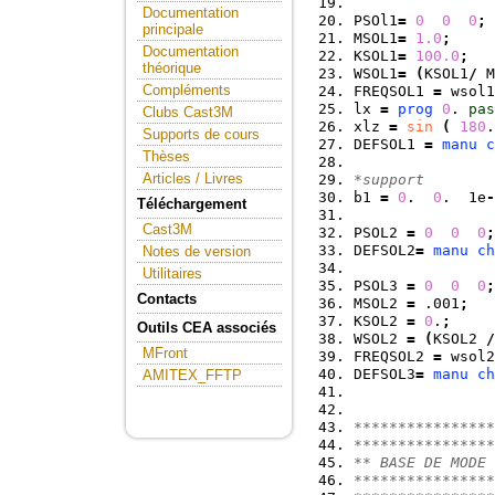
Documentation
PSOl1
=
0
0
0
;
principale
MSOL1
=
1.0
;
Documentation
KSOL1
=
100.0
;
théorique
WSOL1
=
(
KSOL1
/
 M
Compléments
FREQSOL1 
=
 wsol1
lx 
=
prog
0
. 
pas
Clubs Cast3M
xlz 
=
sin
(
180
.
Supports de cours
DEFSOL1 
=
manu
c
Thèses
                
Articles / Livres
*support
b1 
=
0
.  
0
.  1e
-
Téléchargement
Cast3M
PSOL2 
=
0
0
0
;
DEFSOL2
=
manu
ch
Notes de version
                
Utilitaires
PSOL3 
=
0
0
0
;
Contacts
MSOL2 
=
 .001
;
KSOL2 
=
0
.
;
Outils CEA associés
WSOL2 
=
(
KSOL2 
/
MFront
FREQSOL2 
=
 wsol2
DEFSOL3
=
manu
ch
AMITEX_FFTP
                
****************
****************
** BASE DE MODE 
****************