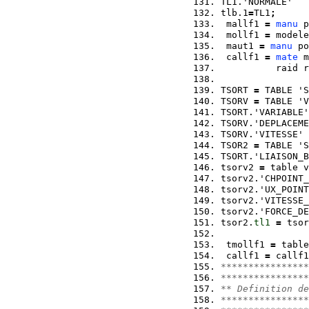
TL1.'NORMALE'   
tlb.1
=
TL1
;
 mallf1 
=
manu
 p
 mollf1 
=
 modele
 maut1 
=
manu
 po
 callf1 
=
mate
 m
          raid r
TSORT 
=
 TABLE 'S
TSORV 
=
 TABLE 'V
TSORT.'VARIABLE'
TSORV.'DEPLACEME
TSORV.'VITESSE' 
TSOR2 
=
 TABLE 'S
TSORT.'LIAISON_B
tsorv2 
=
 table v
tsorv2.'CHPOINT_
tsorv2.'UX_POINT
tsorv2.'VITESSE_
tsorv2.'FORCE_DE
tsor2.
tl1
=
 tsor
 tmollf1 
=
 table
 callf1 
=
 callf1
****************
****************
** Definition de
****************