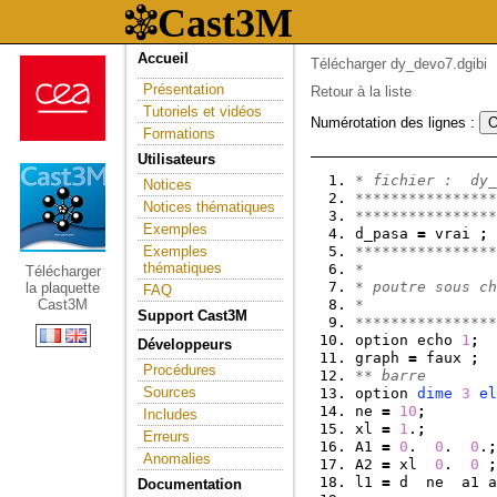
Accueil
Télécharger dy_devo7.dgibi
Présentation
Retour à la liste
Tutoriels et vidéos
Numérotation des lignes :
Formations
Utilisateurs
* fichier :  dy_
Notices
****************
Notices thématiques
****************
Exemples
d_pasa 
=
 vrai 
;
 
Exemples
****************
thématiques
*
Télécharger
* poutre sous ch
la plaquette
FAQ
Cast3M
*
Support Cast3M
****************
option echo 
1
;
Développeurs
graph 
=
 faux 
;
Procédures
** barre
Sources
option 
dime
3
el
ne 
=
10
;
Includes
xl 
=
1
.
;
Erreurs
A1 
=
0
.  
0
.  
0
.
;
Anomalies
A2 
=
 xl  
0
.  
0
;
l1 
=
 d  ne  a1 a
Documentation