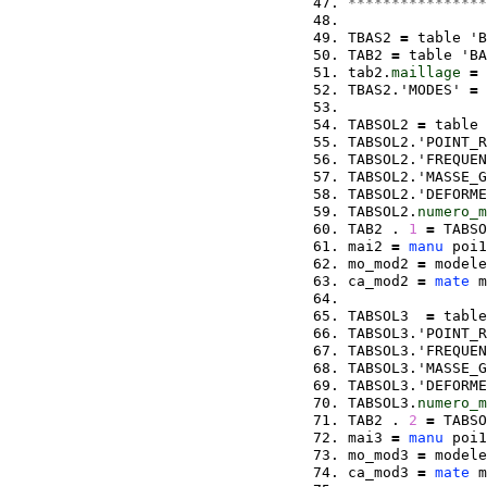
****************
TBAS2 
=
 table 'B
TAB2 
=
 table 'BA
tab2.
maillage
=
 
TBAS2.'MODES' 
=
 
TABSOL2 
=
 table 
TABSOL2.'POINT_R
TABSOL2.'FREQUEN
TABSOL2.'MASSE_G
TABSOL2.'DEFORME
TABSOL2.
numero_m
TAB2 . 
1
=
 TABSO
mai2 
=
manu
 poi1
mo_mod2 
=
 modele
ca_mod2 
=
mate
 m
TABSOL3  
=
 table
TABSOL3.'POINT_R
TABSOL3.'FREQUEN
TABSOL3.'MASSE_G
TABSOL3.'DEFORME
TABSOL3.
numero_m
TAB2 . 
2
=
 TABSO
mai3 
=
manu
 poi1
mo_mod3 
=
 modele
ca_mod3 
=
mate
 m