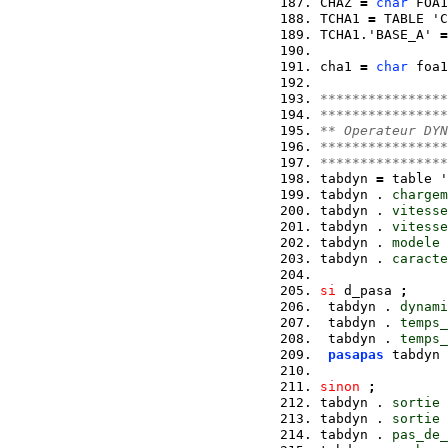
CHAZ 
=
char
 FOA1
TCHA1 
=
 TABLE 'C
TCHA1.'BASE_A' 
=
cha1 
=
char
 foa1
****************
****************
** Operateur DYN
****************
****************
tabdyn 
=
 table '
tabdyn . 
chargem
tabdyn . 
vitesse
tabdyn . 
vitesse
tabdyn . 
modele
tabdyn . 
caracte
si
 d_pasa 
;
 tabdyn . 
dynami
 tabdyn . 
temps_
 tabdyn . 
temps_
pasapas
 tabdyn 
sinon
;
tabdyn . 
sortie
tabdyn . 
sortie
 
tabdyn . 
pas_de_