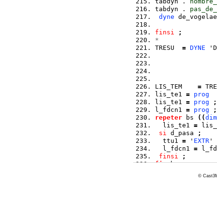
tabdyn . 
nombre_
tabdyn . 
pas_de_
dyne
 de_vogelae
finsi
;
*
TRESU  
=
DYNE
 'D
                
                
LIS_TEM    
=
 TRE
lis_te1 
=
prog
  
lis_te1 
=
prog
;
l_fdcn1 
=
prog
;
repeter
 bs 
(
(
dim
  lis_te1 
=
 lis_
si
 d_pasa 
;
  ttu1 
=
 '
EXTR
' 
  l_fdcn1 
=
 l_fd
finsi
;
fin
 bs 
;
© Cast3M
* solution exact
  omb
=
   pi 
*
 v0
  beta 
=
 omb 
/
 w
      s1 
=
sin
(
      s2 
=
sin
(