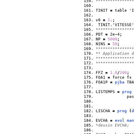
****************
TINIT 
=
 table 'I
v0 
=
1
.
;
 TINIT.'VITESSE'
****************
PDT 
=
 2e
-
4
;
NP 
=
5000
;
NINS 
=
50
;
****************
** Application d
****************
****************
FFZ 
=
1.0
/
100
;
FOA1 
=
 force fx 
FOA1P 
=
pjba
 TBA
LISTEMPS 
=
prog
             pas
LISCHA 
=
prog
(
d
EVCHA 
=
evol
man
*dessin EVCHA;