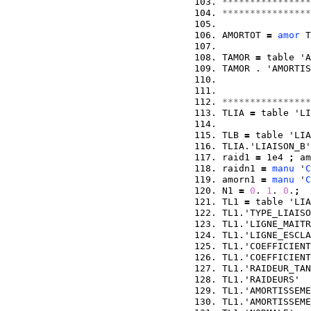
****************
****************
AMORTOT 
=
amor
 T
TAMOR 
=
 table 'A
TAMOR . 'AMORTIS
****************
TLIA 
=
 table 'LI
TLB 
=
 table 'LIA
TLIA.'LIAISON_B'
raid1 
=
 1e4 
;
 am
raidn1 
=
manu
 '
C
amorn1 
=
manu
 '
C
N1 
=
0
. 
1
. 
0
.
;
TL1 
=
 table 'LIA
TL1.'TYPE_LIAISO
TL1.'LIGNE_MAITR
TL1.'LIGNE_ESCLA
TL1.'COEFFICIENT
TL1.'COEFFICIENT
TL1.'RAIDEUR_TAN
TL1.'RAIDEURS'  
TL1.'AMORTISSEME
TL1.'AMORTISSEME