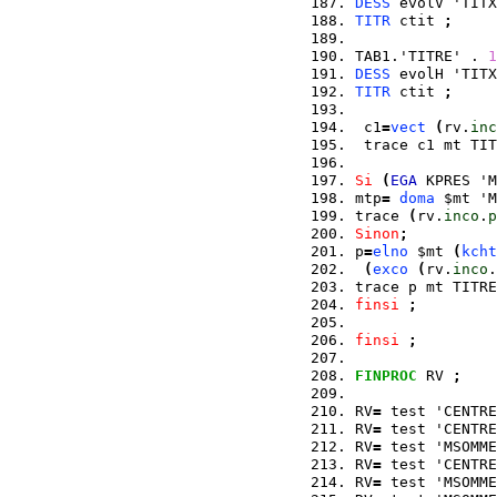
DESS
 evolV 'TITX
TITR
 ctit 
;
TAB1.'TITRE' . 
1
DESS
 evolH 'TITX
TITR
 ctit 
;
 c1
=
vect
(
rv.
inc
 trace c1 mt TIT
Si
(
EGA
 KPRES 'M
mtp
=
doma
 $mt 'M
trace 
(
rv.
inco
.
p
Sinon
;
p
=
elno
 $mt 
(
kcht
(
exco
(
rv.
inco
.
trace p mt TITRE
finsi
;
finsi
;
FINPROC
 RV 
;
RV
=
 test 'CENTRE
RV
=
 test 'CENTRE
RV
=
 test 'MSOMME
RV
=
 test 'CENTRE
RV
=
 test 'MSOMME