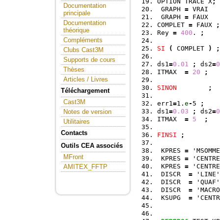
OPTION TRACE X
;
Documentation
 GRAPH 
=
 VRAI   
principale
 GRAPH 
=
 FAUX   
Documentation
COMPLET 
=
 FAUX 
;
théorique
Rey 
=
400
. 
;
Compléments
SI
(
 COMPLET 
)
;
Clubs Cast3M
Supports de cours
ds1
=
0.01
;
 ds2
=
0
Thèses
ITMAX  
=
20
;
Articles / Livres
SINON
;
Téléchargement
Cast3M
err1
=
1.
e
-
5 
;
ds1
=
0.03
;
 ds2
=
0
Notes de version
ITMAX  
=
5
;
Utilitaires
Contacts
FINSI
;
Outils CEA associés
 KPRES 
=
 'MSOMME
MFront
 KPRES 
=
 'CENTRE
 KPRES 
=
 'CENTRE
AMITEX_FFTP
 DISCR  
=
 'LINE'
 DISCR  
=
 'QUAF'
 DISCR  
=
 'MACRO
 KSUPG  
=
 'CENTR