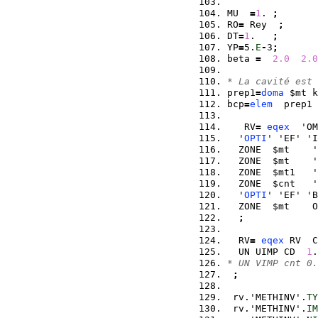
MU  
=
1
. 
;
RO
=
 Rey  
;
DT
=
1
.   
;
YP
=
5.
E
-
3
;
beta 
=
2.0
2.0
* La cavité est 
prep1
=
doma
 $mt k
bcp
=
elem
  prep1 
   RV
=
eqex
  'OM
  '
OPTI
' 'EF' 'I
  ZONE  $mt    '
  ZONE  $mt    '
  ZONE  $mt1   '
  ZONE  $cnt   '
  '
OPTI
' 'EF' 'B
  ZONE  $mt    O
;
  RV
=
eqex
 RV  C
  UN UIMP CD  
1
.
* UN VIMP cnt 0.
;
 rv.'METHINV'.
TY
 rv.'METHINV'.
IM