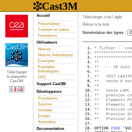
Accueil
Télécharger ccar7.dgibi
Présentation
Retour à la liste
Tutoriels et vidéos
Numérotation des lignes :
Formations
Utilisateurs
* fichier :  cca
Notices
****************
Notices thématiques
****************
Exemples
**
Exemples
**  --- 10 Juin 
thématiques
**
Télécharger
**   TEST CAVITE
la plaquette
FAQ
Cast3M
**   teste V nor
Support Cast3M
**
**   teste LAPL 
Développeurs
**   pression co
Procédures
**   Elements P1
Sources
**   Elements  Q
**   Pression c
Includes
**   Pression di
Erreurs
**   Pression di
Anomalies
OPTION 
ISOV
 'SUL
Documentation