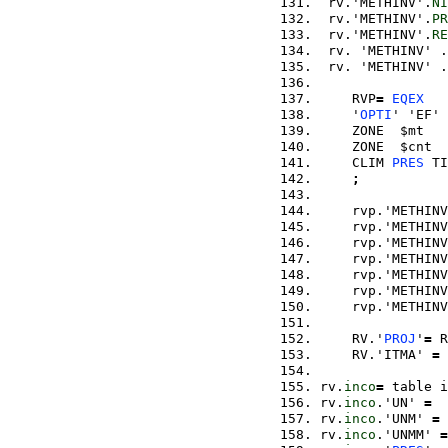
 rv.'METHINV'.
NI
 rv.'METHINV'.
PR
 rv.'METHINV'.
RE
 rv. 'METHINV' .
 rv. 'METHINV' .
    RVP
=
EQEX
    '
OPTI
' 'EF' 
    ZONE  $mt   
    ZONE  $cnt  
    CLIM 
PRES
 TI
;
    rvp.'METHINV
    rvp.'METHINV
    rvp.'METHINV
    rvp.'METHINV
    rvp.'METHINV
    rvp.'METHINV
    rvp.'METHINV
    RV.'
PROJ
'
=
 R
    RV.'ITMA' 
=
 
rv.
inco
=
 table i
rv.
inco
.'UN' 
=
rv.
inco
.'UNM' 
=
rv.
inco
.'UNMM' 
=