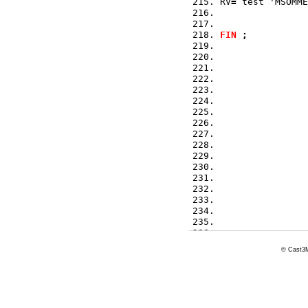
RV
=
 test 'MSOMME
FIN
;
© Cast3M