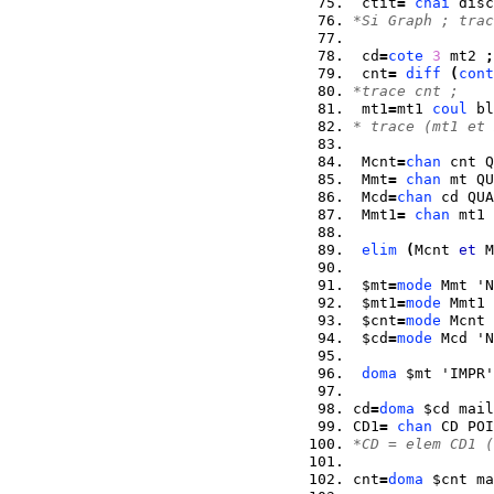
 ctit
=
chai
 disc
*Si Graph ; trac
 cd
=
cote
3
 mt2 
;
 cnt
=
diff
(
cont
*trace cnt ;
 mt1
=
mt1 
coul
 bl
* trace (mt1 et 
 Mcnt
=
chan
 cnt Q
 Mmt
=
chan
 mt QU
 Mcd
=
chan
 cd QUA
 Mmt1
=
chan
 mt1 
elim
(
Mcnt 
et
 M
 $mt
=
mode
 Mmt 'N
 $mt1
=
mode
 Mmt1 
 $cnt
=
mode
 Mcnt 
 $cd
=
mode
 Mcd 'N
doma
 $mt 'IMPR'
cd
=
doma
 $cd mail
CD1
=
chan
 CD POI
*CD = elem CD1 (
cnt
=
doma
 $cnt ma