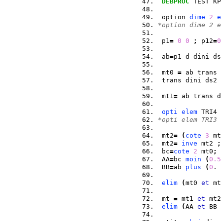
DEBPROC
 TEST KP
 option 
dime
2
e
*option dime 2 e
 p1
=
0
0
;
 p12
=
0
 ab
=
p1 d dini ds
 mt0 
=
 ab trans 
 trans dini ds2 
 mt1
=
 ab trans d
opti
elem
 TRI4 
*opti elem TRI3 
 mt2
=
(
cote
3
 mt
 mt2
=
inve
 mt2 
;
 bc
=
cote
2
 mt0
;
 
 AA
=
bc 
moin
(
0.5
 BB
=
ab 
plus
(
0
. 
elim
(
mt0 
et
 mt
 mt 
=
 mt1 
et
 mt2
elim
(
AA 
et
 BB 