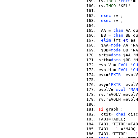
rv.
inco
.'
PRES
'
=
rv.
INCO
.'KFL'   
exec
 rv 
;
exec
 rv 
;
 AA 
=
chan
 AA qu
 BB 
=
chan
 BB qu
elim
(
mt 
et
 aa 
 $AA
=
mode
 AA 'NA
 $BB
=
mode
 BB 'NA
srti
=
doma
 $AA 'M
srth
=
doma
 $BB 'M
evolV 
=
EVOL
 '
CH
evolH 
=
EVOL
 '
CH
evx
=
'
EXTR
' evolV
evy
=
'
EXTR
' evolV
evolV
=
evol
 '
MAN
rv.'EVOLV'
=
evolV
rv.'EVOLH'
=
evolH
si
 graph 
;
 ctit
=
chai
 disc
TAB1
=
TABLE
;
TAB1.'TITRE'
=
TAB
TAB1 . 
1
=
'MARQ 
TAB1.'TITRE' . 
1