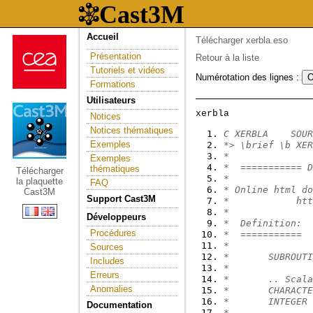
Accueil
Télécharger xerbla.eso
Présentation
Retour à la liste
Tutoriels et vidéos
Numérotation des lignes :
Formations
Utilisateurs
Notices
Notices thématiques
C XERBLA    SOUR
Exemples
*> \brief \b XER
*
Exemples
*  =========== D
thématiques
Télécharger
*
la plaquette
FAQ
* Online html do
Cast3M
Support Cast3M
*            htt
*
Développeurs
*  Definition:
Procédures
*  ===========
*
Sources
*       SUBROUTI
Includes
*
Erreurs
*       .. Scala
Anomalies
*       CHARACTE
*       INTEGER 
Documentation
*       ..