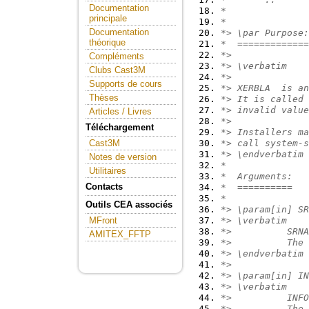
Documentation
*
principale
*
Documentation
*> \par Purpose:
théorique
*  =============
*>
Compléments
*> \verbatim
Clubs Cast3M
*>
Supports de cours
*> XERBLA  is an
Thèses
*> It is called 
*> invalid value
Articles / Livres
*>
Téléchargement
*> Installers ma
*> call system-s
Cast3M
*> \endverbatim
Notes de version
*
Utilitaires
*  Arguments:
Contacts
*  ==========
*
Outils CEA associés
*> \param[in] SR
*> \verbatim
MFront
*>          SRNA
AMITEX_FFTP
*>          The 
*> \endverbatim
*>
*> \param[in] IN
*> \verbatim
*>          INFO
*>          The 