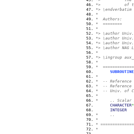
*>          of t
*> \endverbatim
*
*  Authors:
*  ========
*
*> \author Univ.
*> \author Univ.
*> \author Univ.
*> \author NAG L
*
*> \ingroup aux_
*
*  =============
SUBROUTINE
*
*  -- Reference 
*  -- Reference 
*  -- Univ. of C
*
*     .. Scalar 
CHARACTER
*
INTEGER
   
*     ..
*
* ==============
*