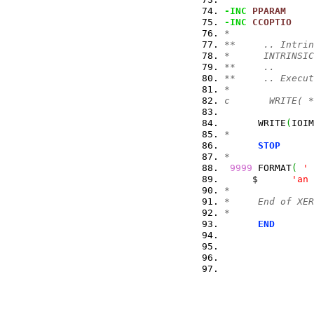
-INC
PPARAM
-INC
CCOPTIO
*
**     .. Intrin
*      INTRINSIC
**     ..
**     .. Execut
*
c       WRITE( *
      WRITE
(
IOIM
*
STOP
*
9999
 FORMAT
(
' 
     $      
'an 
*
*     End of XER
*
END