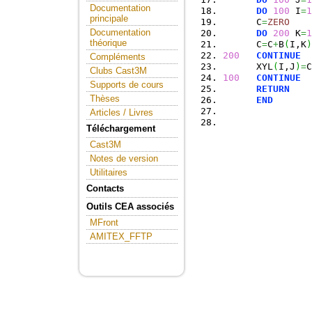
Documentation
DO
100
 I
=
1
principale
      C
=
ZERO
Documentation
DO
200
 K
=
1
théorique
      C
=
C
+
B
(
I,K
)
200
CONTINUE
Compléments
      XYL
(
I,J
)
=
C
Clubs Cast3M
100
CONTINUE
Supports de cours
RETURN
Thèses
END
Articles / Livres
Téléchargement
Cast3M
Notes de version
Utilitaires
Contacts
Outils CEA associés
MFront
AMITEX_FFTP