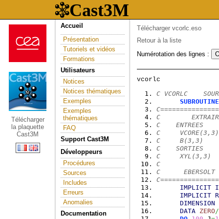
Accueil
Télécharger vcorlc.eso
Présentation
Retour à la liste
Tutoriels et vidéos
Numérotation des lignes :
Formations
Utilisateurs
Notices
Notices thématiques
C VCORLC    SOUR
Exemples
SUBROUTINE
C===============
Exemples
C        EXTRAIR
thématiques
Télécharger
C    ENTREES
la plaquette
FAQ
C     VCORE(3,3)
Cast3M
Support Cast3M
C     B(3,3)    
C    SORTIES
Développeurs
C     XYL(3,3)  
Procédures
C
C      EBERSOLT 
Sources
C===============
Includes
IMPLICIT
I
Erreurs
IMPLICIT
R
Anomalies
DIMENSION
 
DATA
ZERO
/
Documentation
DO
100
 J
=
1